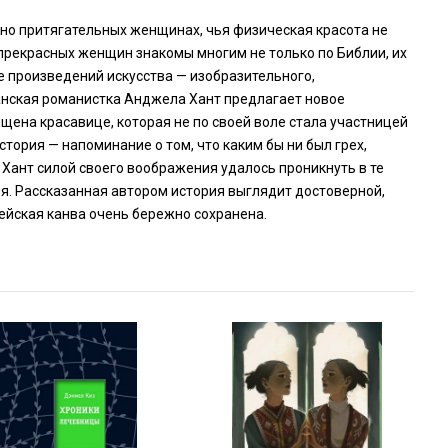
енно притягательных женщинах, чья физическая красота не
 прекрасных женщин знакомы многим не только по Библии, их
 произведений искусства — изобразительного,
анская романистка Анджела Хант предлагает новое
щена красавице, которая не по своей воле стала участницей
тория — напоминание о том, что каким бы ни был грех,
 Хант силой своего воображения удалось проникнуть в те
ия. Рассказанная автором история выглядит достоверной,
лейская канва очень бережно сохранена.