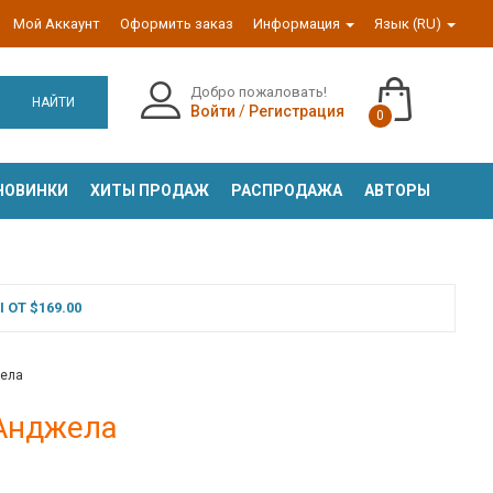
Мой Аккаунт
Оформить заказ
Информация
Язык (RU)
Добро пожаловать!
НАЙТИ
Войти
/
Регистрация
0
НОВИНКИ
ХИТЫ ПРОДАЖ
РАСПРОДАЖА
АВТОРЫ
ОТ $169.00
жела
 Анджела