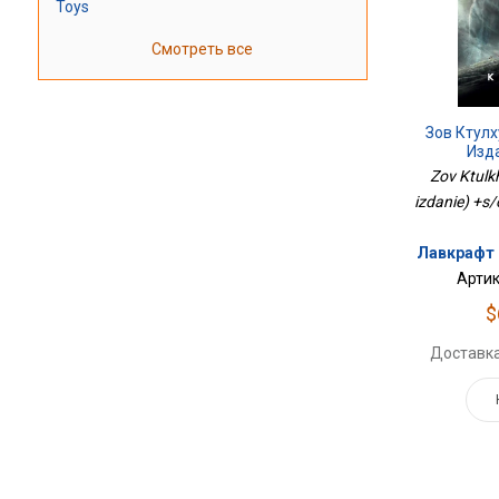
Toys
Смотреть все
Зов Ктул
Изд
Zov Ktulk
izdanie) +s/
Лавкрафт 
Артик
$
Доставка