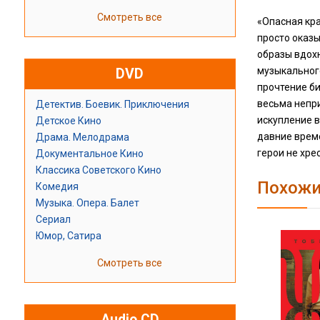
Смотреть все
«Опасная кра
просто оказы
образы вдох
музыкальног
DVD
прочтение би
весьма непри
Детектив. Боевик. Приключения
искупление в
Детское Кино
давние време
Драма. Мелодрама
герои не хре
Документальное Кино
Классика Советского Кино
Похожи
Комедия
Музыка. Опера. Балет
Сериал
Юмор, Сатира
Смотреть все
Audio CD