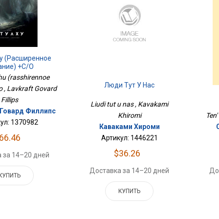
ху (расширенное
ание) +с/о
hu (rasshirennoe
Люди Тут У Нас
o , Lavkraft Govard
Fillips
Liudi tut u nas , Kavakami
Говард Филлипс
Khiromi
Ten'
ул: 1370982
Каваками Хироми
66.46
Артикул: 1446221
$36.26
 за 14–20 дней
Доставка за 14–20 дней
До
КУПИТЬ
КУПИТЬ