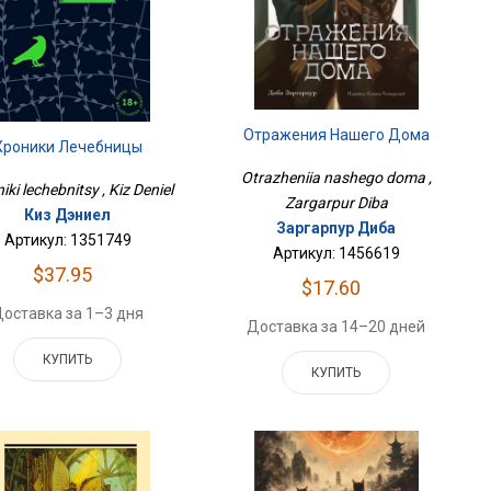
Отражения Нашего Дома
Хроники Лечебницы
Otrazheniia nashego doma ,
iki lechebnitsy , Kiz Deniel
Zargarpur Diba
Киз Дэниел
Заргарпур Диба
Артикул: 1351749
Артикул: 1456619
$37.95
$17.60
оставка за 1–3 дня
Доставка за 14–20 дней
КУПИТЬ
КУПИТЬ