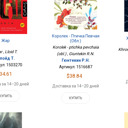
Королек - Птичка Певчая
Жар
(обл.)
Korolek - ptichka pevchaia
Khron
r , Lloid T.
(obl.) , Giuntekin R.N.
лойд Т.
Гюнтекин Р.Н.
ул: 1503270
Артикул: 1516687
34.61
$38.84
Д
 за 14–20 дней
Доставка за 14–20 дней
КУПИТЬ
КУПИТЬ