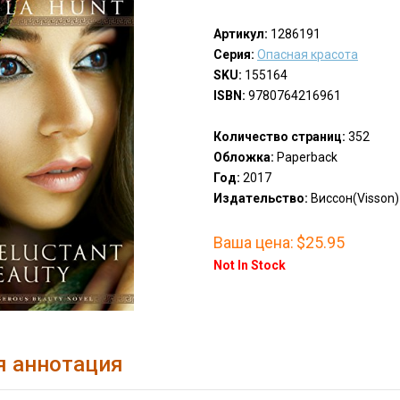
Артикул:
1286191
Серия:
Опасная красота
SKU:
155164
ISBN:
9780764216961
Количество страниц:
352
Обложка:
Paperback
Год:
2017
Издательство:
Виссон(Visson)
Ваша цена:
$25.95
Not In Stock
я аннотация