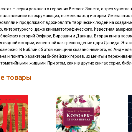
сота» — серия романов о героинях Ветхого Завета, о трех чувств
вала влияние на окружающих, но меняла ход истории. Имена этих
новляли и продолжают вдохновлять творческих людей на создание
о, литературного, даже кинематографического. Известная америк
блейских историй Эсфири, Вирсавии и Далиды. Вторая книга посвя
глядной истории, известной как грехопадение царя Давида. Эта ис
озможно. В Библии об этой женщине сказано немного, но Анджеле
на и понять характеры библейских героев, их мечты и переживан
стоматийными, живыми. При этом, как и в других книгах серии, биб
е товары