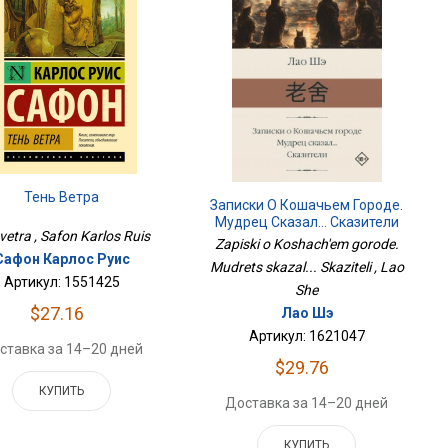
Тень Ветра
Записки О Кошачьем Городе.
Мудрец Сказал... Сказители
 vetra , Safon Karlos Ruis
Zapiski o Koshach'em gorode.
Сафон Карлос Руис
Mudrets skazal... Skaziteli , Lao
Артикул: 1551425
She
$27.16
Лао Шэ
Артикул: 1621047
ставка за 14–20 дней
$29.76
КУПИТЬ
Доставка за 14–20 дней
КУПИТЬ