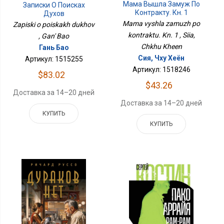
Мама Вышла Замуж По
Записки О Поисках
Контракту. Кн. 1
Духов
Mama vyshla zamuzh po
Zapiski o poiskakh dukhov
kontraktu. Kn. 1 , Siia,
, Gan' Bao
Chkhu Kheen
Гань Бао
Сия, Чху Хеён
Артикул: 1515255
Артикул: 1518246
$83.02
$43.26
Доставка за 14–20 дней
Доставка за 14–20 дней
КУПИТЬ
КУПИТЬ