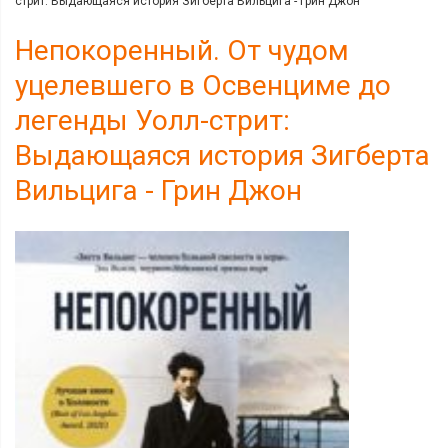
стрит: Выдающаяся история Зигберта Вильцига - Грин Джон
Непокоренный. От чудом
уцелевшего в Освенциме до
легенды Уолл-стрит:
Выдающаяся история Зигберта
Вильцига - Грин Джон