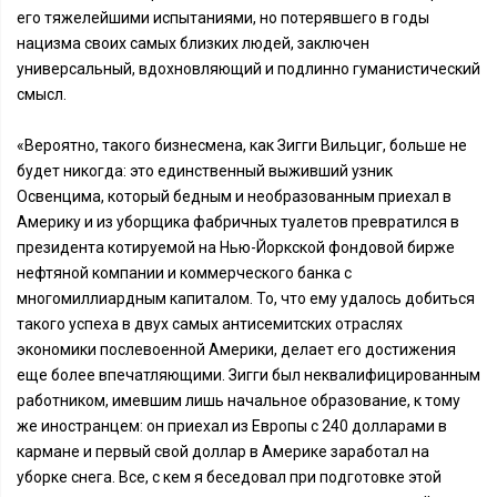
его тяжелейшими испытаниями, но потерявшего в годы
нацизма своих самых близких людей, заключен
универсальный, вдохновляющий и подлинно гуманистический
смысл.
«Вероятно, такого бизнесмена, как Зигги Вильциг, больше не
будет никогда: это единственный выживший узник
Освенцима, который бедным и необразованным приехал в
Америку и из уборщика фабричных туалетов превратился в
президента котируемой на Нью-Йоркской фондовой бирже
нефтяной компании и коммерческого банка с
многомиллиардным капиталом. То, что ему удалось добиться
такого успеха в двух самых антисемитских отраслях
экономики послевоенной Америки, делает его достижения
еще более впечатляющими. Зигги был неквалифицированным
работником, имевшим лишь начальное образование, к тому
же иностранцем: он приехал из Европы с 240 долларами в
кармане и первый свой доллар в Америке заработал на
уборке снега. Все, с кем я беседовал при подготовке этой