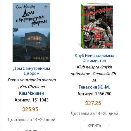
Клуб Неисправимых
Оптимистов
Klub neispravimykh
Дом С Внутренним
Двором
optimistov , Genassiia Zh.-
Dom s vnutrennim dvorom
M.
, Kim Chzhinen
Генассия Ж.-М.
Ким Чжинён
Артикул: 1356780
Артикул: 1511043
$37.25
$25.95
Доставка за 14–20 дней
Доставка за 14–20 дней
КУПИТЬ