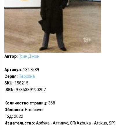
Автор:
Грин Джон
Артикул:
1347589
Серия:
Персона
SKU:
158215
ISBN:
9785389190207
Количество страниц:
368
Обложка:
Hardcover
Год:
2022
Издательство:
Азбука - Аттикус, СП(Azbuka - Attikus, SP)