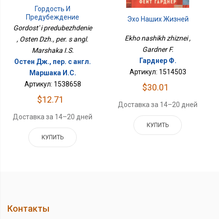
Гордость И
Предубеждение
Эхо Наших Жизней
Gordost' i predubezhdenie
Ekho nashikh zhiznei ,
, Osten Dzh., per. s angl.
Gardner F.
Marshaka I.S.
Гарднер Ф.
Остен Дж., пер. с англ.
Артикул: 1514503
Маршака И.С.
Артикул: 1538658
$30.01
$12.71
Доставка за 14–20 дней
Доставка за 14–20 дней
КУПИТЬ
КУПИТЬ
Контакты