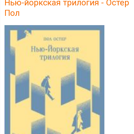
Нью-йоркская трилогия - Остер
Пол