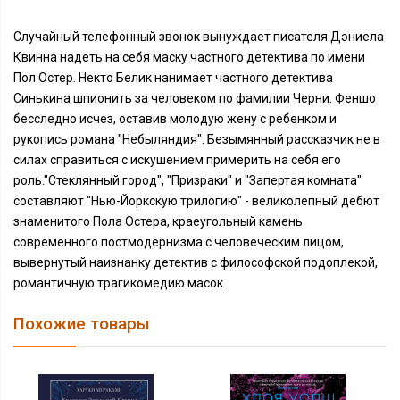
Случайный телефонный звонок вынуждает писателя Дэниела
Квинна надеть на себя маску частного детектива по имени
Пол Остер. Некто Белик нанимает частного детектива
Синькина шпионить за человеком по фамилии Черни. Феншо
бесследно исчез, оставив молодую жену с ребенком и
рукопись романа "Небыляндия". Безымянный рассказчик не в
силах справиться с искушением примерить на себя его
роль."Стеклянный город", "Призраки" и "Запертая комната"
составляют "Нью-Йоркскую трилогию" - великолепный дебют
знаменитого Пола Остера, краеугольный камень
современного постмодернизма с человеческим лицом,
вывернутый наизнанку детектив с философской подоплекой,
романтичную трагикомедию масок.
Похожие товары