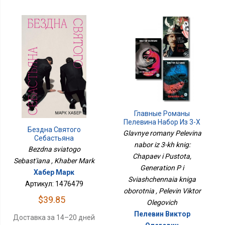
Главные Романы
Пелевина Набор Из 3-Х
Бездна Святого
Книг: Чапаев И Пустота,
Glavnye romany Pelevina
Себастьяна
Generation П И
nabor iz 3-kh knig:
Священная Книга
Bezdna sviatogo
Chapaev i Pustota,
Оборотня
Sebast'iana , Khaber Mark
Generation P i
Хабер Марк
Sviashchennaia kniga
Артикул: 1476479
oborotnia , Pelevin Viktor
$39.85
Olegovich
Пелевин Виктор
Доставка за 14–20 дней