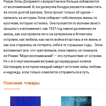
Разум Эллы Делримпл с возрастом все больше избавляется
от воспоминаний. И, когда внучка Кендра решается навестить
ее после долгой разлуки, Элла просит только об одном —
записать ее историю.Элла собирает собственную жизнь по
кусочкам, которые остались. Она пускается по волнам своего
прошлого и вспоминает, как 1937 год навсегда изменил ее
жизнь, как она провела лето на затерянном в Атлантике
островке, как любила, как нагло война вторглась в ее жизнь и
как она старалась не потерять себя в те страшные годы… Элла
вспоминает все, что чувствовала, пока память не покинула
ее.Роман “Море воспоминаний” — это путешествие от острова
Ре с его неугомонными ветрами до изумрудных холмов
Шотландии, в котором каждый найдет источник силы, любовь
и надежду, если только осмелится отправиться в путь.
Похожие товары