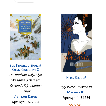
Зов Предков. Белый
Клык. Сказания О
Дальнем Севере (с
Zov predkov. Belyi Klyk.
Игры Зверей
Илл.)
Skazaniia o Dal'nem
Severe (s ill.) , London
Igry zverei , Misima Iu.
Dzhek
Мисима Ю.
Лондон Джек
Артикул: 1481234
Артикул: 1532954
$26.26