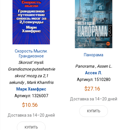
Скорость Мысли.
Панорама
Грандиозное
Путешествие Сквозь
Skorost' mysli.
Мозг За 2,1 Секунды
Panorama , Assen L.
Grandioznoe puteshestvie
Ассен Л.
skvoz' mozg za 2,1
Артикул: 1510280
sekundy , Mark Khamfris
$27.16
Марк Хамфрис
Артикул: 1326007
Доставка за 14–20 дней
$10.56
КУПИТЬ
Доставка за 14–20 дней
КУПИТЬ