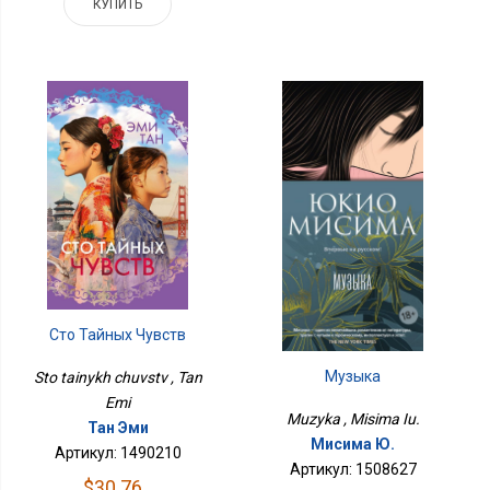
КУПИТЬ
Сто Тайных Чувств
Музыка
Sto tainykh chuvstv , Tan
Emi
Muzyka , Misima Iu.
Тан Эми
Мисима Ю.
Артикул: 1490210
Артикул: 1508627
$30.76