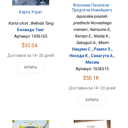
Японские Писатели -
Предтечи Новейшего
Карта Утрат
Времени
Iaponskie pisateli -
predtechi Noveishego
Karta utrat , Belinda Tang
vremeni , Natsume S.,
Белинда Танг
Rampo E., Nisida K.,
Артикул: 1436165
Sakaguti A., Misim
$32.04
Нацумэ С., Рампо Э.,
Доставка за 14–20 дней
Нисида К., Сакагути А.,
Мисим
КУПИТЬ
Артикул: 1636515
$50.18
Доставка за 14–20 дней
КУПИТЬ