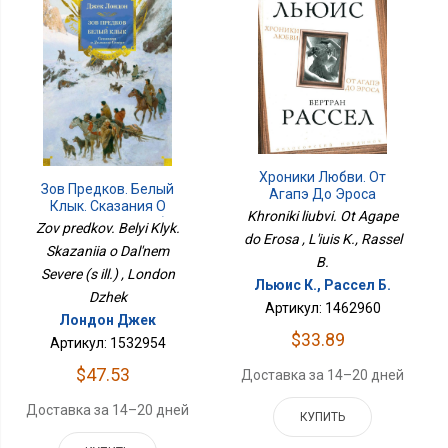
Хроники Любви. От
Зов Предков. Белый
Агапэ До Эроса
Клык. Сказания О
Khroniki liubvi. Ot Agape
Дальнем Севере (с
Zov predkov. Belyi Klyk.
do Erosa , L'iuis K., Rassel
Илл.)
Skazaniia o Dal'nem
B.
Severe (s ill.) , London
Льюис К., Рассел Б.
Dzhek
Артикул: 1462960
Лондон Джек
$33.89
Артикул: 1532954
$47.53
Доставка за 14–20 дней
Доставка за 14–20 дней
КУПИТЬ