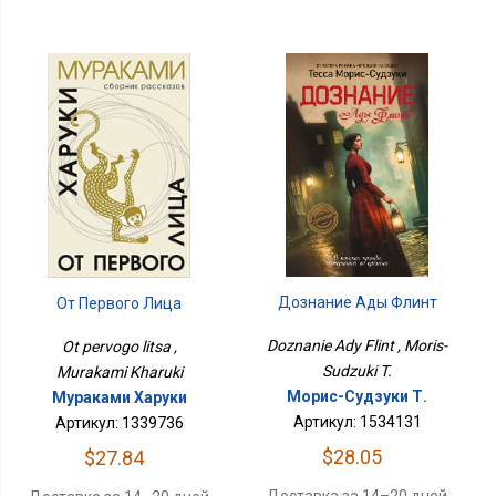
Дознание Ады Флинт
От Первого Лица
Doznanie Ady Flint , Moris-
Ot pervogo litsa ,
Sudzuki T.
Murakami Kharuki
Морис-Судзуки Т.
Мураками Харуки
Артикул: 1534131
Артикул: 1339736
$28.05
$27.84
Доставка за 14–20 дней