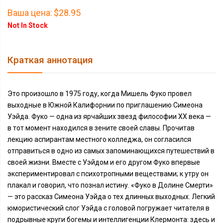
Ваша цена:
$28.95
Not In Stock
Краткая аннотация
Это произошло в 1975 году, когда Мишель Фуко провел
выходные в Южной Калифорнии по приглашению Симеона
Уэйда. Фуко — одна из ярчайших звезд философии XX века —
в тот момент находился в зените своей славы. Прочитав
лекцию аспирантам местного колледжа, он согласился
отправиться в одно из самых запоминающихся путешествий в
своей жизни. Вместе с Уэйдом и его другом Фуко впервые
экспериментировал с психотропными веществами; к утру он
плакал и говорил, что познал истину. «Фуко в Долине Смерти»
— это рассказ Симеона Уэйда о тех длинных выходных. Легкий
юмористический слог Уэйда с головой погружает читателя в
подрывные круги богемы и интеллигенции Клермонта: здесь и