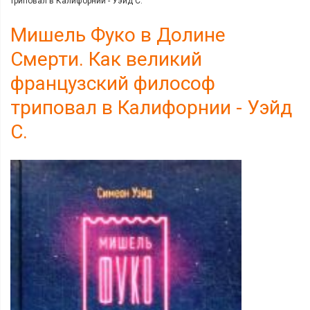
триповал в Калифорнии - Уэйд С.
Мишель Фуко в Долине
Смерти. Как великий
французский философ
триповал в Калифорнии - Уэйд
С.