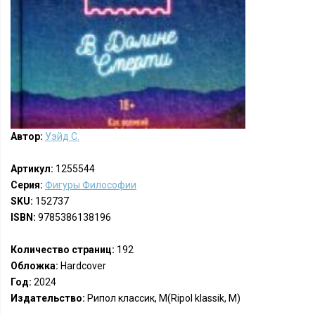
Автор:
Уэйд С.
Артикул:
1255544
Серия:
Фигуры Философии
SKU:
152737
ISBN:
9785386138196
Количество страниц:
192
Обложка:
Hardcover
Год:
2024
Издательство:
Рипол классик, М(Ripol klassik, M)