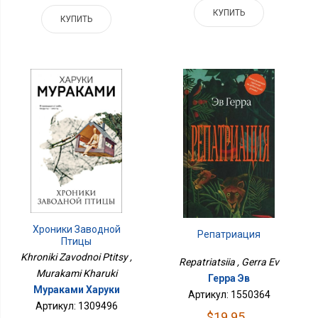
КУПИТЬ
КУПИТЬ
Хроники Заводной
Репатриация
Птицы
Khroniki Zavodnoi Ptitsy ,
Repatriatsiia , Gerra Ev
Murakami Kharuki
Герра Эв
Мураками Харуки
Артикул: 1550364
Артикул: 1309496
$19.95