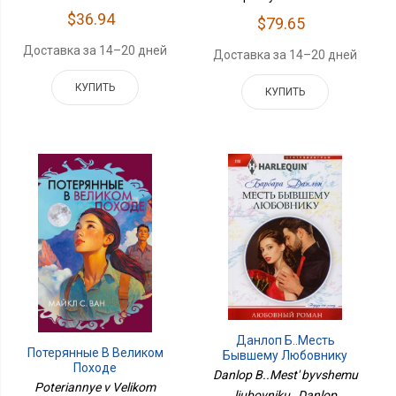
$36.94
$79.65
Доставка за 14–20 дней
Доставка за 14–20 дней
КУПИТЬ
КУПИТЬ
Данлоп Б..Месть
Потерянные В Великом
Бывшему Любовнику
Походе
Danlop B..Mest' byvshemu
Poteriannye v Velikom
liubovniku , Danlop