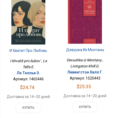
Девушка Из Монтаны
И Хватит Про Любовь
Devushka iz Montany ,
I khvatit pro liubov' , Le
Livingston Khill G.
Tell'e E.
Ливингстон Хилл Г.
Ле Теллье Э.
Артикул: 1520443
Артикул: 1465446
$25.35
$24.74
Доставка за 14–20 дней
Доставка за 14–20 дней
КУПИТЬ
КУПИТЬ