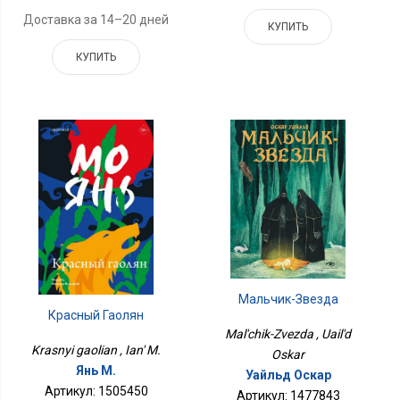
Доставка за 14–20 дней
КУПИТЬ
КУПИТЬ
Мальчик-Звезда
Красный Гаолян
Mal'chik-Zvezda , Uail'd
Krasnyi gaolian , Ian' M.
Oskar
Янь М.
Уайльд Оскар
Артикул: 1505450
Артикул: 1477843