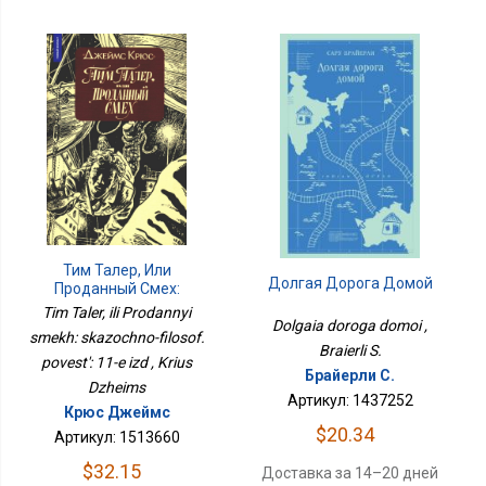
Тим Талер, Или
Долгая Дорога Домой
Проданный Смех:
Сказочно-Философ.
Tim Taler, ili Prodannyi
Повесть: 11-Е Изд
Dolgaia doroga domoi ,
smekh: skazochno-filosof.
Braierli S.
povest': 11-e izd , Krius
Брайерли С.
Dzheims
Артикул: 1437252
Крюс Джеймс
$20.34
Артикул: 1513660
$32.15
Доставка за 14–20 дней