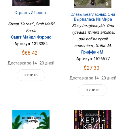
Страсть И Ярость
Слезы Безгласных. Она
Вырвалась Из Мира
Strast' i iarost' , Smit Maikl
Амишей, Где Боль
Slezy bezglasnykh. Ona
Называли Смирением
Ferris
vyrvalas' iz mira amishei,
Смит Майкл Фэррис
gde bol' nazyvali
Артикул: 1323384
smireniem , Griffin M.
$66.42
Гриффин М.
Артикул: 1526577
Доставка за 14–20 дней
$27.30
КУПИТЬ
Доставка за 14–20 дней
КУПИТЬ