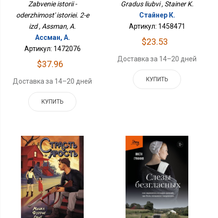
2-Е Изд
Gradus liubvi , Stainer K.
Zabvenie istorii -
Стайнер К.
oderzhimost' istoriei. 2-e
Артикул: 1458471
izd , Assman, A.
Ассман, А.
$23.53
Артикул: 1472076
Доставка за 14–20 дней
$37.96
КУПИТЬ
Доставка за 14–20 дней
КУПИТЬ