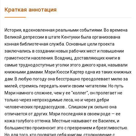
Краткая аннотация
История, вдохновленная реальными событиями. Во времена
Великой депрессии в штате Кентукки была организована
конная библиотечная служба. Основные цели проекта
заключались в создании новых рабочих мест и повышении
грамотности населения. Всадниц, доставляющих книги в
самые труднодоступные уголки этого дикого края, называли
книжными дамами. Мэри Кюсси Картер одна из таких книжных
дам. В любую погоду она бесстрашно преодолевает милю за
милей, стремясь передать книги своим читателям. Но путь
Мэри намного сложнее, чем у ее "коллег", он пролегает не
только через непроходимые леса, но и через дебри
человеческих предрассудков... Слишком уж сильно она
отличается от других. Мэри последняя в своем роде — ее
кожа голубого оттенка. Местные называют ее Василек, и
большинство произносит это с презрением и брезгливостью.
Но для того, кто посвятил себя книгам, столкновение с