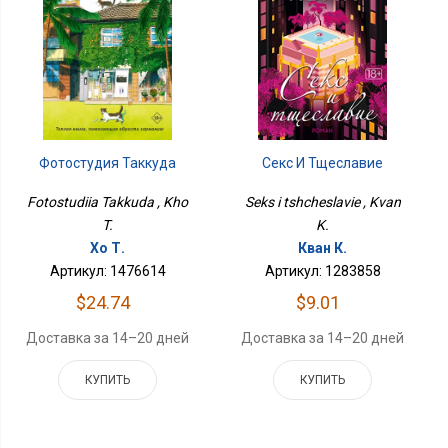
Секс И Тщеславие
Фотостудия Таккуда
Seks i tshcheslavie , Kvan
Fotostudiia Takkuda , Kho
K.
T.
Кван К.
Хо Т.
Артикул: 1283858
Артикул: 1476614
$9.01
$24.74
Доставка за 14–20 дней
Доставка за 14–20 дней
КУПИТЬ
КУПИТЬ