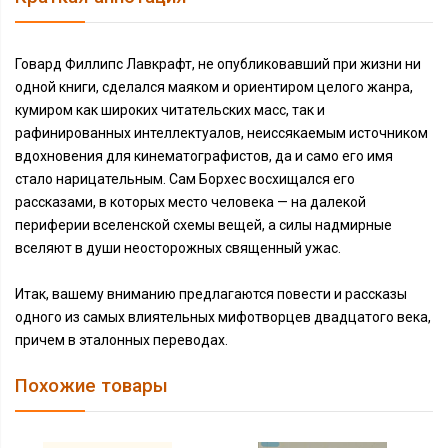
Говард Филлипс Лавкрафт, не опубликовавший при жизни ни
одной книги, сделался маяком и ориентиром целого жанра,
кумиром как широких читательских масс, так и
рафинированных интеллектуалов, неиссякаемым источником
вдохновения для кинематографистов, да и само его имя
стало нарицательным. Сам Борхес восхищался его
рассказами, в которых место человека — на далекой
периферии вселенской схемы вещей, а силы надмирные
вселяют в души неосторожных священный ужас.
Итак, вашему вниманию предлагаются повести и рассказы
одного из самых влиятельных мифотворцев двадцатого века,
причем в эталонных переводах.
Похожие товары