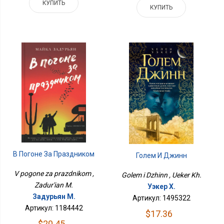
КУПИТЬ
КУПИТЬ
В Погоне За Праздником
Голем И Джинн
V pogone za prazdnikom ,
Golem i Dzhinn , Ueker Kh.
Zadur'ian M.
Уэкер Х.
Задурьян М.
Артикул: 1495322
Артикул: 1184442
$17.36
$20.45