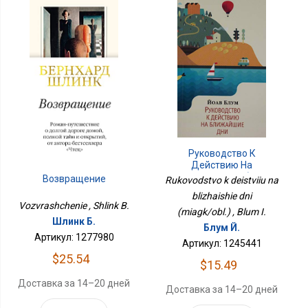
Руководство К
Действию На
Ближайшие Дни (мягк/
Возвращение
Rukovodstvo k deistviiu na
Обл.)
blizhaishie dni
Vozvrashchenie , Shlink B.
(miagk/obl.) , Blum I.
Шлинк Б.
Блум Й.
Артикул: 1277980
Артикул: 1245441
$25.54
$15.49
Доставка за 14–20 дней
Доставка за 14–20 дней