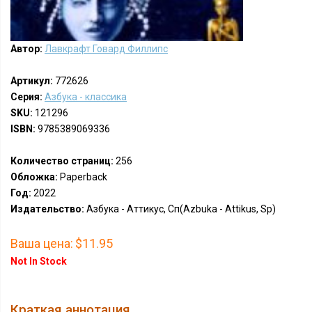
Автор:
Лавкрафт Говард Филлипс
Артикул:
772626
Серия:
Азбука - классика
SKU:
121296
ISBN:
9785389069336
Количество страниц:
256
Обложка:
Paperback
Год:
2022
Издательство:
Азбука - Аттикус, Сп(Azbuka - Attikus, Sp)
Ваша цена:
$11.95
Not In Stock
Краткая аннотация