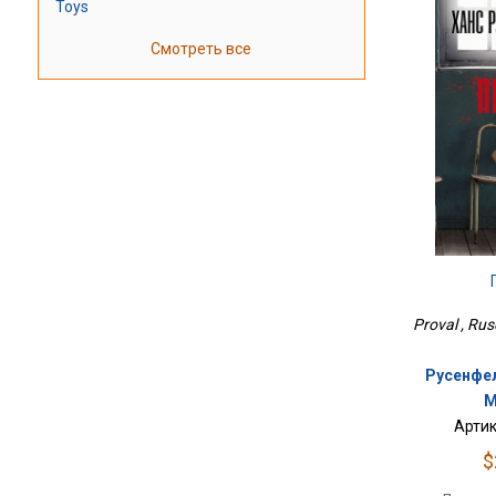
Toys
Смотреть все
Proval , Rus
Русенфел
М
Артик
$