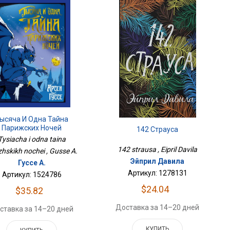
ысяча И Одна Тайна
Парижских Ночей
142 Страуса
Tysiacha i odna taina
142 strausa , Eipril Davila
zhskikh nochei , Gusse A.
Эйприл Давила
Гуссе А.
Артикул: 1278131
Артикул: 1524786
$24.04
$35.82
Доставка за 14–20 дней
ставка за 14–20 дней
КУПИТЬ