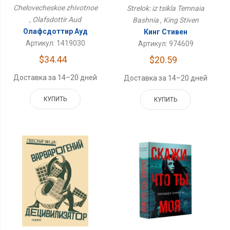
Chelovecheskoe zhivotnoe
Strelok: iz tsikla Temnaia
, Olafsdottir Aud
Bashnia , King Stiven
Олафсдоттир Ауд
Кинг Стивен
Артикул: 1419030
Артикул: 974609
$34.44
$20.59
Доставка за 14–20 дней
Доставка за 14–20 дней
КУПИТЬ
КУПИТЬ