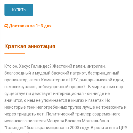
КУПИТЬ
Доставка за 1–3 дня
Краткая аннотация
Кто он, Хесус Галиндес? Жестокий палач, интриган,
благородный и мудрый баскский патриот, беспринципный
провокатор, агент Коминтерна и ЦРУ, рыцарь высокой идеи,
гомосексуалист, небезупречный пророк?.. В мире до сих пор
существует и действует интернационал - он нигде не
значится, о нем не упоминается в книгах и газетах. Но
некоторые тени непогребенных трупов лучше не тревожить и
через тридцать лет...Политический триллер современного
испанского писателя Мануэля Васкеса Монтальбана
''Галиндес'' был экранизирован в 2003 году. В роли агента ЦРУ