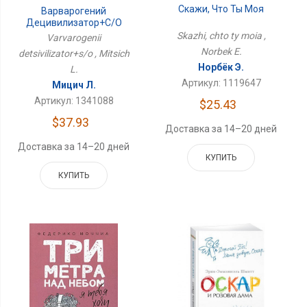
Скажи, Что Ты Моя
Варварогений
Децивилизатор+с/о
Skazhi, chto ty moia ,
Varvarogenii
Norbek E.
detsivilizator+s/o , Mitsich
Норбёк Э.
L.
Артикул: 1119647
Мицич Л.
Артикул: 1341088
$25.43
$37.93
Доставка за 14–20 дней
Доставка за 14–20 дней
КУПИТЬ
КУПИТЬ