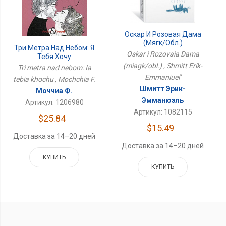
Оскар И Розовая Дама
(мягк/обл.)
Три Метра Над Небом: Я
Oskar i Rozovaia Dama
Тебя Хочу
(miagk/obl.) , Shmitt Erik-
Tri metra nad nebom: Ia
Emmaniuel'
tebia khochu , Mochchia F.
Шмитт Эрик-
Моччиа Ф.
Эмманюэль
Артикул: 1206980
Артикул: 1082115
$25.84
$15.49
Доставка за 14–20 дней
Доставка за 14–20 дней
КУПИТЬ
КУПИТЬ