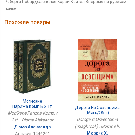
Роберта Робардса снялся Харви Кейтел.Впервые на русском
языке.
Похожие товары
Могикане
Парижа.Комп.в 2 Тт.
Дорога Из Освенцима
(мягк/обл.)
Mogikane Parizha.Komp.v
Doroga iz Osventsima
2 tt. , Diuma Aleksandr
(miagk/obl.) , Morris Kh.
Дюма Александр
Моррис Х.
Артикул: 1446201