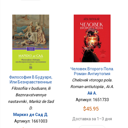
Человек Второго Пола.
Роман-Антиутопия
Философия В Будуаре,
Chelovek vtorogo pola.
Или Безнравственные
Roman-antiutopiia , Ai A.
Наставники
Filosofiia v buduare, ili
Ай А.
Beznravstvennye
Артикул: 1651733
nastavniki , Markiz de Sad
D.
$45.95
Маркиз де Сад Д.
Доставка за 1–3 дня
Артикул: 1661003