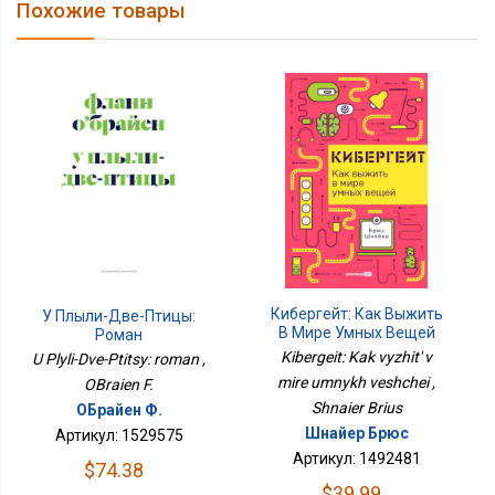
Похожие товары
Кибергейт: Как Выжить
У Плыли-Две-Птицы:
В Мире Умных Вещей
Роман
Kibergeit: Kak vyzhit' v
U Plyli-Dve-Ptitsy: roman ,
mire umnykh veshchei ,
OBraien F.
Shnaier Brius
ОБрайен Ф.
Шнайер Брюс
Артикул: 1529575
Артикул: 1492481
$74.38
$39.99