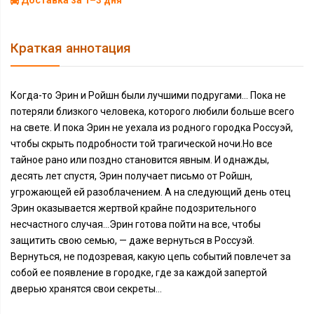
Доставка за 1–3 дня
Краткая аннотация
Когда-то Эрин и Ройшн были лучшими подругами… Пока не
потеряли близкого человека, которого любили больше всего
на свете. И пока Эрин не уехала из родного городка Россуэй,
чтобы скрыть подробности той трагической ночи.Но все
тайное рано или поздно становится явным. И однажды,
десять лет спустя, Эрин получает письмо от Ройшн,
угрожающей ей разоблачением. А на следующий день отец
Эрин оказывается жертвой крайне подозрительного
несчастного случая…Эрин готова пойти на все, чтобы
защитить свою семью, — даже вернуться в Россуэй.
Вернуться, не подозревая, какую цепь событий повлечет за
собой ее появление в городке, где за каждой запертой
дверью хранятся свои секреты…