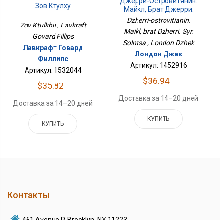
Джерри-Островитянин.
Зов Ктулху
Майкл, Брат Джерри.
Сын Солнца
Dzherri-ostrovitianin.
Zov Ktulkhu , Lavkraft
Maikl, brat Dzherri. Syn
Govard Fillips
Solntsa , London Dzhek
Лавкрафт Говард
Лондон Джек
Филлипс
Артикул: 1452916
Артикул: 1532044
$36.94
$35.82
Доставка за 14–20 дней
Доставка за 14–20 дней
КУПИТЬ
КУПИТЬ
Контакты
461 Avenue P, Brooklyn, NY 11223