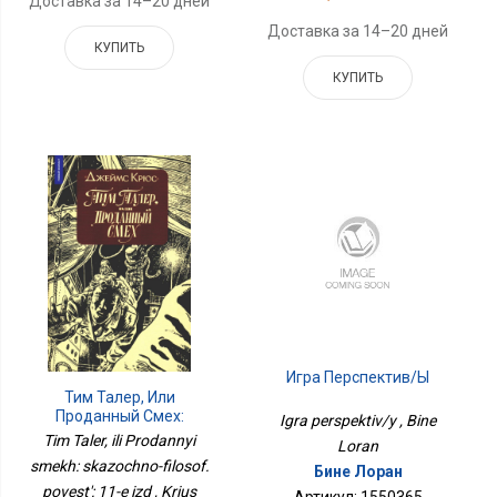
Доставка за 14–20 дней
Доставка за 14–20 дней
КУПИТЬ
КУПИТЬ
Игра Перспектив/ы
Тим Талер, Или
Проданный Смех:
Igra perspektiv/y , Bine
Сказочно-Философ.
Tim Taler, ili Prodannyi
Loran
Повесть: 11-Е Изд
smekh: skazochno-filosof.
Бине Лоран
povest': 11-e izd , Krius