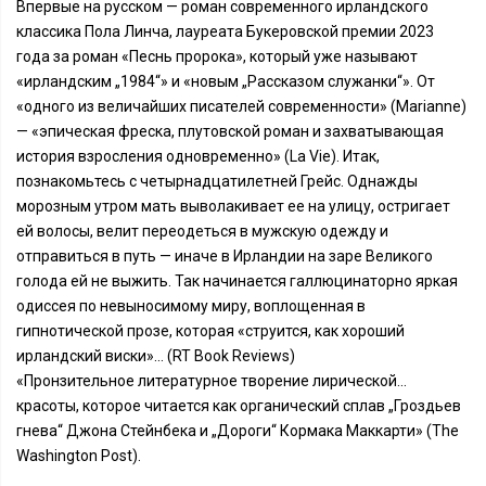
Впервые на русском — роман современного ирландского
классика Пола Линча, лауреата Букеровской премии 2023
года за роман «Песнь пророка», который уже называют
«ирландским „1984“» и «новым „Рассказом служанки“». От
«одного из величайших писателей современности» (Marianne)
— «эпическая фреска, плутовской роман и захватывающая
история взросления одновременно» (La Vie). Итак,
познакомьтесь с четырнадцатилетней Грейс. Однажды
морозным утром мать выволакивает ее на улицу, остригает
ей волосы, велит переодеться в мужскую одежду и
отправиться в путь — иначе в Ирландии на заре Великого
голода ей не выжить. Так начинается галлюцинаторно яркая
одиссея по невыносимому миру, воплощенная в
гипнотической прозе, которая «струится, как хороший
ирландский виски»... (RT Book Reviews)
«Пронзительное литературное творение лирической...
красоты, которое читается как органический сплав „Гроздьев
гнева“ Джона Стейнбека и „Дороги“ Кормака Маккарти» (The
Washington Post).