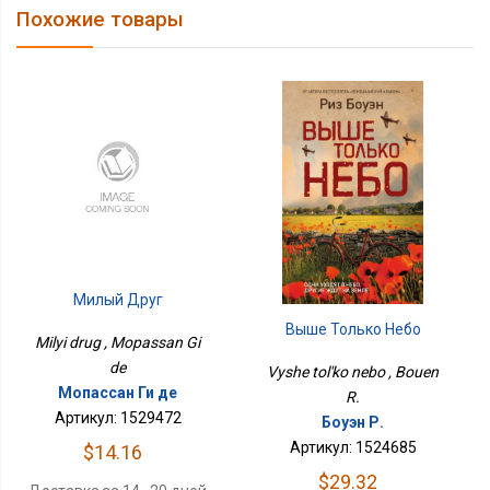
Похожие товары
Милый Друг
Выше Только Небо
Milyi drug , Mopassan Gi
de
Vyshe tol'ko nebo , Bouen
Мопассан Ги де
R.
Артикул: 1529472
Боуэн Р.
Артикул: 1524685
$14.16
$29.32