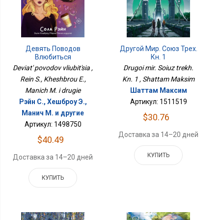
Другой Мир. Союз Трех.
Девять Поводов
Кн. 1
Влюбиться
Drugoi mir. Soiuz trekh.
Deviat' povodov vliubit'sia ,
Kn. 1 , Shattam Maksim
Rein S., Kheshbrou E.,
Шаттам Максим
Manich M. i drugie
Артикул: 1511519
Рэйн С., Хешброу Э.,
Манич М. и другие
$30.76
Артикул: 1498750
Доставка за 14–20 дней
$40.49
КУПИТЬ
Доставка за 14–20 дней
КУПИТЬ