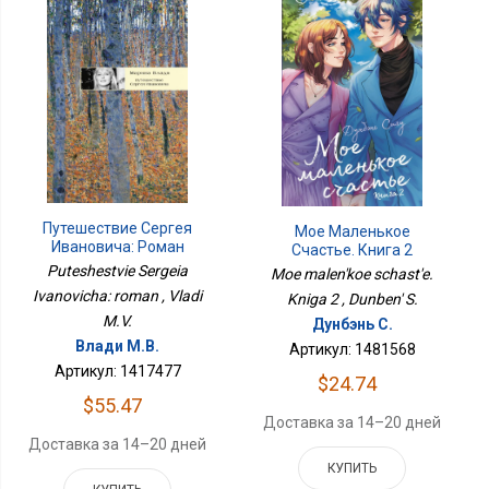
Путешествие Сергея
Мое Маленькое
Ивановича: Роман
Счастье. Книга 2
Puteshestvie Sergeia
Moe malen'koe schast'e.
Ivanovicha: roman , Vladi
Kniga 2 , Dunben' S.
M.V.
Дунбэнь С.
Влади М.В.
Артикул: 1481568
Артикул: 1417477
$24.74
$55.47
Доставка за 14–20 дней
Доставка за 14–20 дней
КУПИТЬ