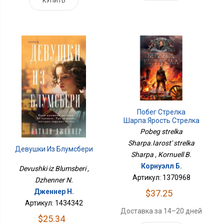
КУПИТЬ
Побег Стрелка
Шарпа.Ярость Стрелка
Шарпа
Pobeg strelka
Sharpa.Iarost' strelka
Девушки Из Блумсбери
Sharpa , Kornuell B.
Корнуэлл Б.
Devushki iz Blumsberi ,
Артикул: 1370968
Dzhenner N.
Дженнер Н.
$37.25
Артикул: 1434342
Доставка за 14–20 дней
$25.34