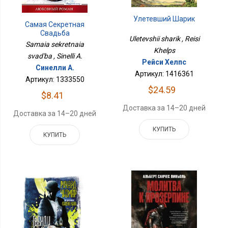
Улетевший Шарик
Самая Секретная
Свадьба
Uletevshii sharik , Reisi
Samaia sekretnaia
Khelps
svad'ba , Sinelli A.
Рейси Хелпс
Синелли А.
Артикул: 1416361
Артикул: 1333550
$24.59
$8.41
Доставка за 14–20 дней
Доставка за 14–20 дней
КУПИТЬ
КУПИТЬ