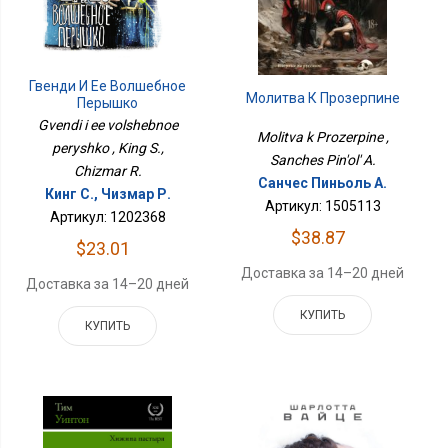
Гвенди И Ее Волшебное
Молитва К Прозерпине
Перышко
Gvendi i ee volshebnoe
Molitva k Prozerpine ,
peryshko , King S.,
Sanches Pin'ol' A.
Chizmar R.
Санчес Пиньоль А.
Кинг С., Чизмар Р.
Артикул: 1505113
Артикул: 1202368
$38.87
$23.01
Доставка за 14–20 дней
Доставка за 14–20 дней
КУПИТЬ
КУПИТЬ