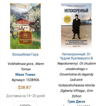
Непокоренный. От
Волшебная Гора
Чудом Уцелевшего В
Освенциме До Легенды
Nepokorennyi. Ot chudom
Volshebnaia gora , Mann
Уолл-Стрит:
utselevshego v
Tomas
Выдающаяся История
Osventsime do legendy
Зигберта Вильцига
Манн Томас
Uoll-strit:
Артикул: 1538906
Vydaiushchaiasia istoriia
$38.87
Zigberta Vil'tsiga , Grin
Доставка за 14–20 дней
Dzhon
Грин Джон
КУПИТЬ