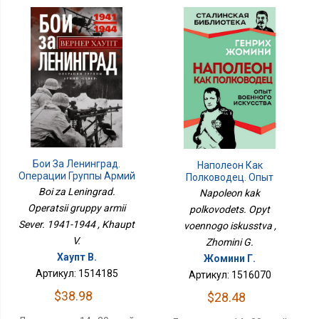
Бои За Ленинград.
Наполеон Как
Операции Группы Армий
Полководец. Опыт
Север. 1941-1944
Военного Искусства
Boi za Leningrad.
Napoleon kak
Operatsii gruppy armii
polkovodets. Opyt
Sever. 1941-1944 , Khaupt
voennogo iskusstva ,
V.
Zhomini G.
Хаупт В.
Жомини Г.
Артикул: 1514185
Артикул: 1516070
$38.98
$28.48