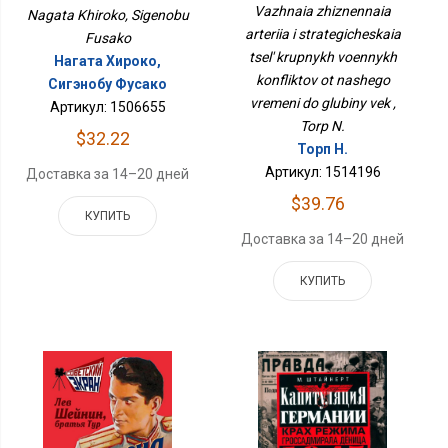
Vazhnaia zhiznennaia
Крупных Военных
Nagata Khiroko, Sigenobu
Конфликтов От Нашего
arteriia i strategicheskaia
Fusako
Времени До Глубины
tsel' krupnykh voennykh
Нагата Хироко,
Век
konfliktov ot nashego
Сигэнобу Фусако
vremeni do glubiny vek ,
Артикул: 1506655
Torp N.
$32.22
Торп Н.
Артикул: 1514196
Доставка за 14–20 дней
$39.76
КУПИТЬ
Доставка за 14–20 дней
КУПИТЬ