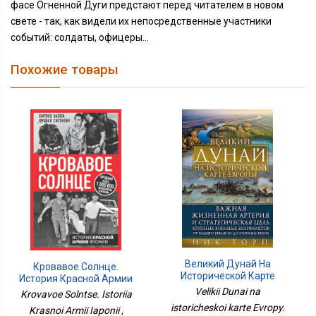
фасе Огненной Дуги предстают перед читателем в новом
свете - так, как видели их непосредственные участники
событий: солдаты, офицеры...
Похожие товары
Великий Дунай На
Кровавое Солнце.
Исторической Карте
История Красной Армии
Европы. Важная
Японии
Velikii Dunai na
Krovavoe Solntse. Istoriia
Жизненная Артерия И
istoricheskoi karte Evropy.
Krasnoi Armii Iaponii ,
Стратегическая Цель