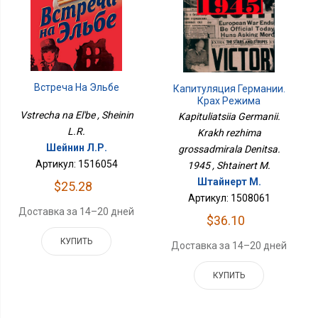
Встреча На Эльбе
Капитуляция Германии.
Крах Режима
Гроссадмирала Деница.
Vstrecha na El'be , Sheinin
Kapituliatsiia Germanii.
1945
L.R.
Krakh rezhima
Шейнин Л.Р.
grossadmirala Denitsa.
Артикул: 1516054
1945 , Shtainert M.
Штайнерт М.
$25.28
Артикул: 1508061
Доставка за 14–20 дней
$36.10
КУПИТЬ
Доставка за 14–20 дней
КУПИТЬ