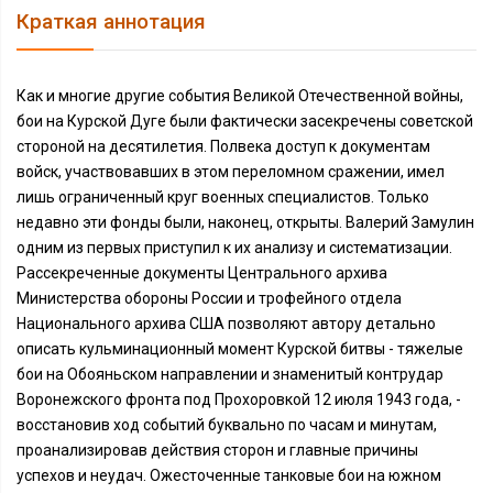
Краткая аннотация
Как и многие другие события Великой Отечественной войны,
бои на Курской Дуге были фактически засекречены советской
стороной на десятилетия. Полвека доступ к документам
войск, участвовавших в этом переломном сражении, имел
лишь ограниченный круг военных специалистов. Только
недавно эти фонды были, наконец, открыты. Валерий Замулин
одним из первых приступил к их анализу и систематизации.
Рассекреченные документы Центрального архива
Министерства обороны России и трофейного отдела
Национального архива США позволяют автору детально
описать кульминационный момент Курской битвы - тяжелые
бои на Обояньском направлении и знаменитый контрудар
Воронежского фронта под Прохоровкой 12 июля 1943 года, -
восстановив ход событий буквально по часам и минутам,
проанализировав действия сторон и главные причины
успехов и неудач. Ожесточенные танковые бои на южном