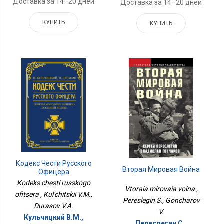
Доставка за 14–20 дней
Доставка за 14–20 дней
КУПИТЬ
КУПИТЬ
Кодекс Чести Русского
Вторая Мировая Война
Офицера
Kodeks chesti russkogo
Vtoraia mirovaia voina ,
ofitsera , Kul'chitskii V.M.,
Pereslegin S., Goncharov
Durasov V.A.
V.
Кульчицкий В.М.,
Переслегин С.,