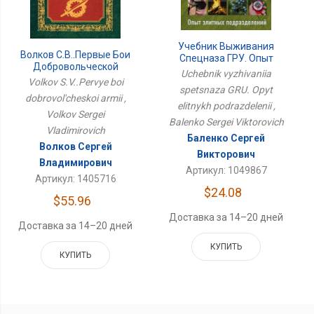
Учебник Выживания
Волков С.В..Первые Бои
Спецназа ГРУ. Опыт
Добровольческой
Элитных
Uchebnik vyzhivaniia
Армии
Подразделений
Volkov S.V..Pervye boi
spetsnaza GRU. Opyt
dobrovol'cheskoi armii ,
elitnykh podrazdelenii ,
Volkov Sergei
Balenko Sergei Viktorovich
Vladimirovich
Баленко Сергей
Волков Сергей
Викторович
Владимирович
Артикул: 1049867
Артикул: 1405716
$24.08
$55.96
Доставка за 14–20 дней
Доставка за 14–20 дней
КУПИТЬ
КУПИТЬ