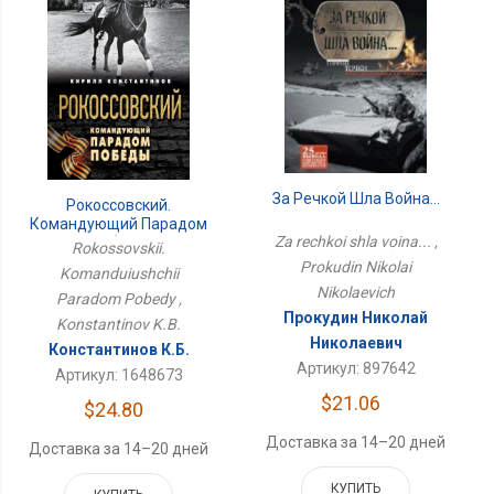
За Речкой Шла Война...
Рокоссовский.
Командующий Парадом
Za rechkoi shla voina... ,
Победы
Rokossovskii.
Prokudin Nikolai
Komanduiushchii
Nikolaevich
Paradom Pobedy ,
Прокудин Николай
Konstantinov K.B.
Николаевич
Константинов К.Б.
Артикул: 897642
Артикул: 1648673
$21.06
$24.80
Доставка за 14–20 дней
Доставка за 14–20 дней
КУПИТЬ