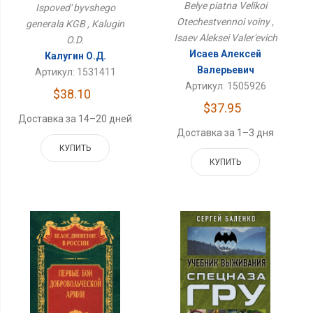
Belye piatna Velikoi
Ispoved' byvshego
Otechestvennoi voiny ,
generala KGB , Kalugin
Isaev Aleksei Valer'evich
O.D.
Исаев Алексей
Калугин О.Д.
Валерьевич
Артикул: 1531411
Артикул: 1505926
$38.10
$37.95
Доставка за 14–20 дней
Доставка за 1–3 дня
КУПИТЬ
КУПИТЬ