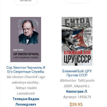
КУПИТЬ
Сэр Уинстон Черчилль И
Ближний Бой. ЦРУ
Его Секретные Службы
Против СССР
Ser Uinston Cherchill' i ego
Blizhnii boi. TsRU protiv
sekretnye sluzhby ,
SSSR , Kikpatrik L.
Telitsyn Vadim
Кикпатрик Л.
Leonidovich
Артикул: 1495674
Телицын Вадим
$39.95
Леонидович