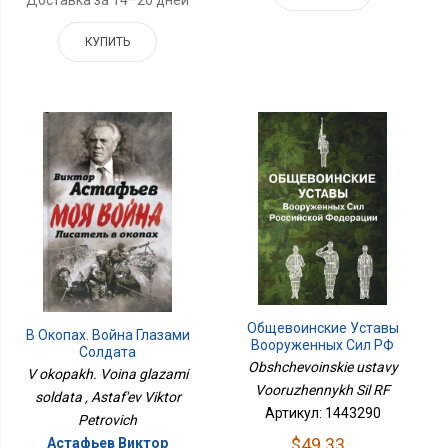
Доставка за 14–20 дней
КУПИТЬ
Общевоинские Уставы
В Окопах. Война Глазами
Вооруженных Сил РФ
Солдата
Obshchevoinskie ustavy
V okopakh. Voina glazami
Vooruzhennykh Sil RF
soldata , Astaf'ev Viktor
Артикул: 1443290
Petrovich
$49.33
Астафьев Виктор