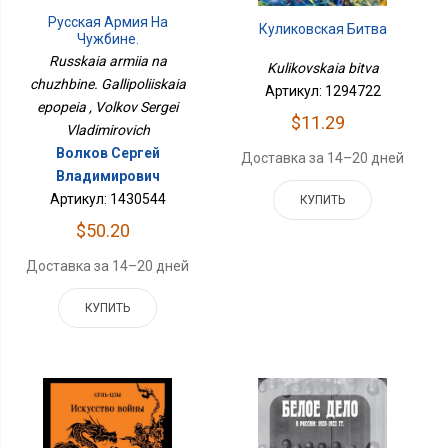
Русская Армия На
Куликовская Битва
Чужбине.
Галлиполийская Эпопея
Russkaia armiia na
Kulikovskaia bitva
chuzhbine. Gallipoliiskaia
Артикул: 1294722
epopeia , Volkov Sergei
$11.29
Vladimirovich
Волков Сергей
Доставка за 14–20 дней
Владимирович
Артикул: 1430544
КУПИТЬ
$50.20
Доставка за 14–20 дней
КУПИТЬ