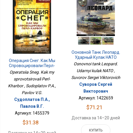
Основной Танк Леопард.
Ударный Кулак НАТО
Операция Снег. Как Мы
Osnovnoi tank Leopard.
Спровоцировали Перл-
Udarnyi kulak NATO ,
Харбор
Operatsiia Sneg. Kak my
Suvorov Sergei Viktorovich
sprovotsirovali Perl-
Суворов Сергей
Kharbor , Sudoplatov P.A.,
Викторович
Pavlov V.G.
Артикул: 1422659
Судоплатов П.А.,
Павлов В.Г.
$71.21
Артикул: 1455379
Доставка за 14–20 дней
$31.38
КУПИТЬ