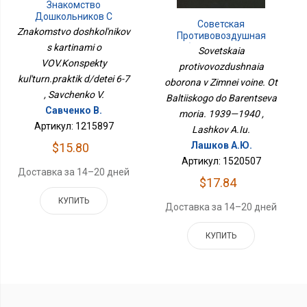
Знакомство
Дошкольников С
Советская
Картинами О
Znakomstvo doshkol'nikov
Противовоздушная
ВОВ.Конспекты
s kartinami o
Оборона В Зимней
Sovetskaia
Культурн.практик Д/
Войне. От Балтийского
VOV.Konspekty
Детей 6-7
protivovozdushnaia
До Баренцева Моря.
kul'turn.praktik d/detei 6-7
oborona v Zimnei voine. Ot
1939—1940
, Savchenko V.
Baltiiskogo do Barentseva
Савченко В.
moria. 1939—1940 ,
Артикул: 1215897
Lashkov A.Iu.
Лашков А.Ю.
$15.80
Артикул: 1520507
Доставка за 14–20 дней
$17.84
КУПИТЬ
Доставка за 14–20 дней
КУПИТЬ