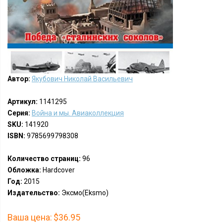
Автор:
Якубович Николай Васильевич
Артикул:
1141295
Серия:
Война и мы. Авиаколлекция
SKU:
141920
ISBN:
9785699798308
Количество страниц:
96
Обложка:
Hardcover
Год:
2015
Издательство:
Эксмо(Eksmo)
Ваша цена:
$36.95