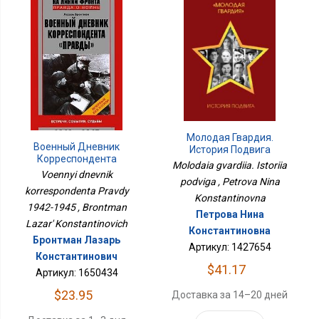
Молодая Гвардия.
Военный Дневник
История Подвига
Корреспондента
Molodaia gvardiia. Istoriia
Правды 1942-1945
Voennyi dnevnik
podviga , Petrova Nina
korrespondenta Pravdy
Konstantinovna
1942-1945 , Brontman
Петрова Нина
Lazar' Konstantinovich
Константиновна
Бронтман Лазарь
Артикул: 1427654
Константинович
$41.17
Артикул: 1650434
$23.95
Доставка за 14–20 дней