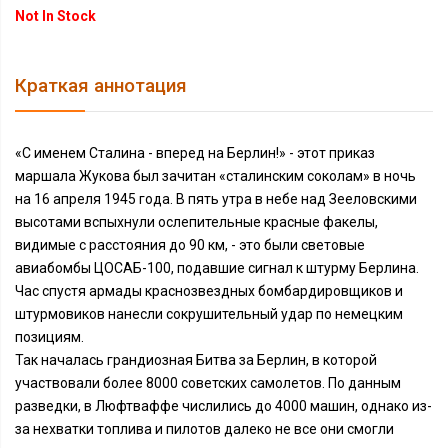
Not In Stock
Краткая аннотация
«С именем Сталина - вперед на Берлин!» - этот приказ
маршала Жукова был зачитан «сталинским соколам» в ночь
на 16 апреля 1945 года. В пять утра в небе над Зееловскими
высотами вспыхнули ослепительные красные факелы,
видимые с расстояния до 90 км, - это были световые
авиабомбы ЦОСАБ-100, подавшие сигнал к штурму Берлина.
Час спустя армады краснозвездных бомбардировщиков и
штурмовиков нанесли сокрушительный удар по немецким
позициям.
Так началась грандиозная Битва за Берлин, в которой
участвовали более 8000 советских самолетов. По данным
разведки, в Люфтваффе числились до 4000 машин, однако из-
за нехватки топлива и пилотов далеко не все они смогли