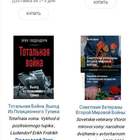
Доставка за 1–3 дня
КУПИТЬ
КУПИТЬ
Тотальная Война. Выход
Советские Ветераны
Из Позиционного Тупика
Второй Мировой Войны:
Народное Движение В
Total'naia voina. Vykhod iz
Sovetskie veterany Vtoroi
Авторитарном
pozitsionnogo tupika ,
mirovoi voiny: narodnoe
Государстве, 1941-1991
Liudendorf Erikh Fridrikh
dvizhenie v avtoritarnom
Людендорф Эрих