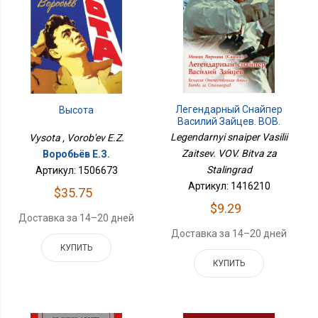
Легендарный Снайпер
Высота
Василий Зайцев. ВОВ.
Битва За Сталинград
Legendarnyi snaiper Vasilii
Vysota , Vorob'ev E.Z.
Zaitsev. VOV. Bitva za
Воробьёв Е.З.
Stalingrad
Артикул: 1506673
Артикул: 1416210
$35.75
$9.29
Доставка за 14–20 дней
Доставка за 14–20 дней
КУПИТЬ
КУПИТЬ