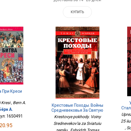
КУПИТЬ
а При Креси
i Kresi , Bern A.
Крестовые Походы. Войны
Стал
Бёрн А.
Средневековья За Святую
Uprez
Землю
ул: 1650491
Krestovye pokhody. Voiny
25 iiu
Srednevekov'ia za Sviatuiu
20.95
, S
zemliu , Esbridzh Tomas