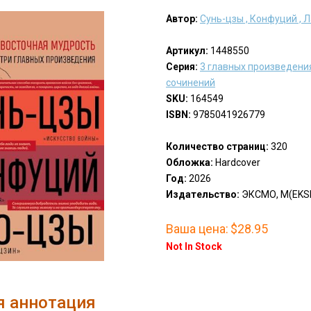
Автор:
Сунь-цзы , Конфуций , 
Артикул:
1448550
Серия:
3 главных произведени
сочинений
SKU:
164549
ISBN:
9785041926779
Количество страниц:
320
Обложка:
Hardcover
Год:
2026
Издательство:
ЭКСМО, М(EKS
Ваша цена:
$28.95
Not In Stock
я аннотация