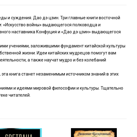
еды и суждения. Дао дэ цзин. Три главные книги восточной
и: «Искусство войны» выдающегося полководца и
ховного наставника Конфуция и «Дао дэ цзин» выдающегося
скими учениями, заложившими фундамент китайской культуры
собственной жизни. Идеи китайских мудрецов помогут вам
еятельности, а также научат мудро и без колебаний
, эта книга станет незаменимым источником знаний в этих
ениями и идеями мировой философии и культуры. Тщательно
еке читателей.