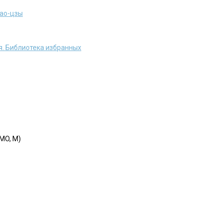
Лао-цзы
я. Библиотека избранных
MO, M)