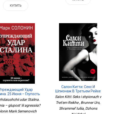
КУПИТЬ
Салон Китти: Секс И
Упреждающий Удар
Шпионаж В Третьем Рейхе
ина. 25 Июня – Глупость
Salon Kitti: Seks i shpionazh v
Или Агрессия?
hdaiushchii udar Stalina.
Tret'em Reikhe , Brunner Urs,
nia – glupost' ili agressiia?
Shrammel' Iuliia, Dzhons
olonin Mark Semenovich