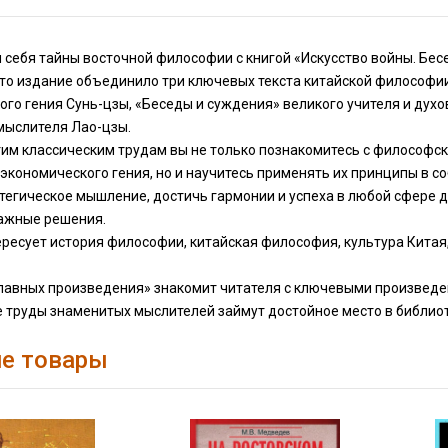
 себя тайны восточной философии с книгой «Искусство войны. Бес
Это издание объединило три ключевых текста китайской философи
ого гения Сунь-цзы, «Беседы и суждения» великого учителя и ду
мыслителя Лао-цзы.
тим классическим трудам вы не только познакомитесь с философ
 экономического гения, но и научитесь применять их принципы в 
тегическое мышление, достичь гармонии и успеха в любой сфере д
ажные решения.
ересует история философии, китайская философия, культура Китая
главных произведения» знакомит читателя с ключевыми произвед
 труды знаменитых мыслителей займут достойное место в библиот
е товары