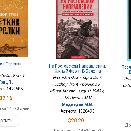
ие Стрелки
На Ростовском Направлении.
Посл
Южный Фронт В Боях На
Д
trelki , Grits T.
Миусе. Январь—Август 1943
Na rostovskom napravlenii.
Posl
Г.
Гриц Т.
Iuzhnyi front v boiakh na
dets
ул: 1470585
Miuse. Ianvar'—avgust 1943 g.
32.16
, Medvedev M.V.
Медведев М.В.
 за 14–20 дней
Артикул: 1520493
$28.20
КУПИТЬ
До
Доставка за 14–20 дней