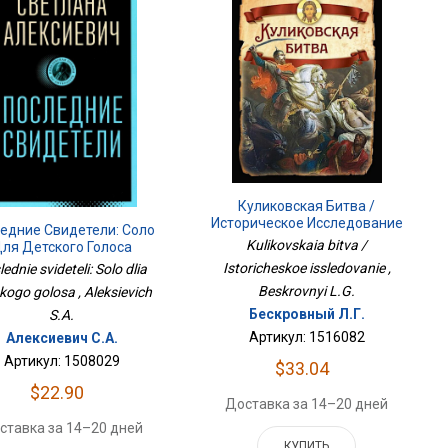
Куликовская Битва /
Историческое Исследование
едние Свидетели: Соло
Kulikovskaia bitva /
ля Детского Голоса
Istoricheskoe issledovanie ,
ednie svideteli: Solo dlia
Beskrovnyi L.G.
kogo golosa , Aleksievich
Бескровный Л.Г.
S.A.
Артикул: 1516082
Алексиевич С.А.
Артикул: 1508029
$33.04
$22.90
Доставка за 14–20 дней
ставка за 14–20 дней
КУПИТЬ