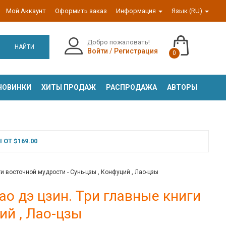
Мой Аккаунт
Оформить заказ
Информация
Язык (RU)
Добро пожаловать!
НАЙТИ
Войти
/
Регистрация
0
НОВИНКИ
ХИТЫ ПРОДАЖ
РАСПРОДАЖА
АВТОРЫ
ОТ $169.00
и восточной мудрости - Сунь-цзы , Конфуций , Лао-цзы
ао дэ цзин. Три главные книги
ий , Лао-цзы