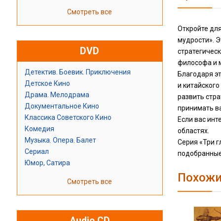
Смотреть все
Откройте для
мудрости». 
DVD
стратегическ
философа и 
Детектив. Боевик. Приключения
Благодаря э
Детское Кино
и китайского
Драма. Мелодрама
развить стра
Документальное Кино
принимать в
Классика Советского Кино
Если вас инт
Комедия
областях.
Музыка. Опера. Балет
Серия «Три 
Сериал
подобранные
Юмор, Сатира
Похожи
Смотреть все
Audio CD