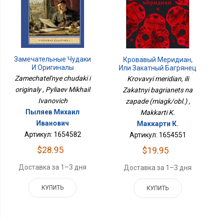
Замечательные Чудаки
Кровавый Меридиан,
И Оригиналы
Или Закатный Багрянец
На Западе (мягк/обл.)
Zamechatel'nye chudaki i
Krovavyi meridian, ili
originaly , Pyliaev Mikhail
Zakatnyi bagrianets na
Ivanovich
zapade (miagk/obl.) ,
Пыляев Михаил
Makkarti K.
Иванович
Маккарти К.
Артикул: 1654582
Артикул: 1654551
$28.95
$19.95
Доставка за 1–3 дня
Доставка за 1–3 дня
КУПИТЬ
КУПИТЬ