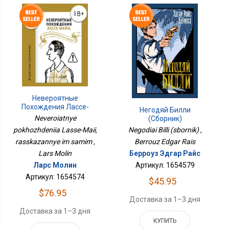
Невероятные
Похождения Лассе-
Негодяй Билли
Майи, Рассказанные Им
Neveroiatnye
(сборник)
Самим
pokhozhdeniia Lasse-Maii,
Negodiai Billi (sbornik) ,
rasskazannye im samim ,
Berrouz Edgar Rais
Lars Molin
Берроуз Эдгар Райс
Ларс Молин
Артикул: 1654579
Артикул: 1654574
$45.95
$76.95
Доставка за 1–3 дня
Доставка за 1–3 дня
КУПИТЬ