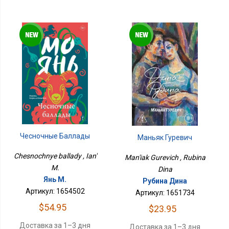
Чесночные Баллады
Маньяк Гуревич
Chesnochnye ballady , Ian'
Man'iak Gurevich , Rubina
M.
Dina
Янь М.
Рубина Дина
Артикул: 1654502
Артикул: 1651734
$54.95
$23.95
Доставка за 1–3 дня
Доставка за 1–3 дня