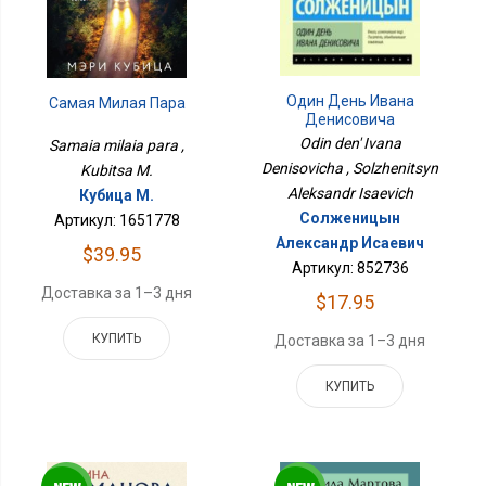
Один День Ивана
Самая Милая Пара
Денисовича
Odin den' Ivana
Samaia milaia para ,
Denisovicha , Solzhenitsyn
Kubitsa M.
Aleksandr Isaevich
Кубица М.
Солженицын
Артикул: 1651778
Александр Исаевич
$39.95
Артикул: 852736
Доставка за 1–3 дня
$17.95
КУПИТЬ
Доставка за 1–3 дня
КУПИТЬ