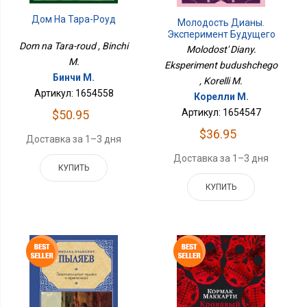
Дом На Тара-Роуд
Молодость Дианы.
Эксперимент Будущего
Dom na Tara-roud , Binchi
Molodost' Diany.
M.
Eksperiment budushchego
Бинчи М.
, Korelli M.
Артикул: 1654558
Корелли М.
Артикул: 1654547
$50.95
$36.95
Доставка за 1–3 дня
Доставка за 1–3 дня
КУПИТЬ
КУПИТЬ