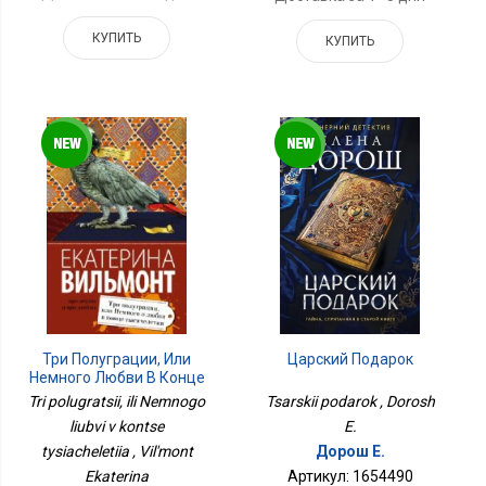
КУПИТЬ
КУПИТЬ
Царский Подарок
Три Полуграции, Или
Немного Любви В Конце
Тысячелетия
Tsarskii podarok , Dorosh
Tri polugratsii, ili Nemnogo
E.
liubvi v kontse
Дорош Е.
tysiacheletiia , Vil'mont
Артикул: 1654490
Ekaterina