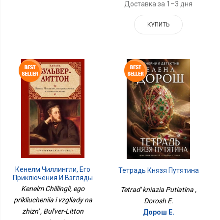
Доставка за 1–3 дня
КУПИТЬ
Кенелм Чиллингли, Его
Тетрадь Князя Путятина
Приключения И Взгляды
На Жизнь
Kenelm Chillingli, ego
Tetrad' kniazia Putiatina ,
prikliucheniia i vzgliady na
Dorosh E.
zhizn' , Bul'ver-Litton
Дорош Е.