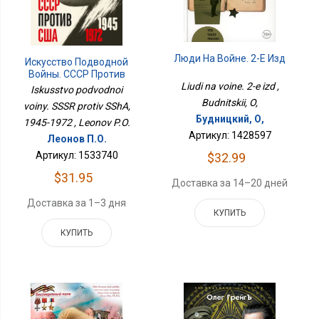
Люди На Войне. 2-Е Изд
Искусство Подводной
Войны. СССР Против
США, 1945-1972
Liudi na voine. 2-e izd ,
Iskusstvo podvodnoi
Budnitskii, O,
voiny. SSSR protiv SShA,
Будницкий, О,
1945-1972 , Leonov P.O.
Артикул: 1428597
Леонов П.О.
Артикул: 1533740
$32.99
$31.95
Доставка за 14–20 дней
Доставка за 1–3 дня
КУПИТЬ
КУПИТЬ