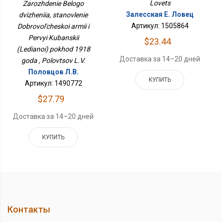
Lovets
Zarozhdenie Belogo
Добровольческой
Залесская Е. Ловец
dvizheniia, stanovlenie
Армии И Первый
Кубанский (Ледяной)
Артикул: 1505864
Dobrovol'cheskoi armii i
Поход 1918 Года
Pervyi Kubanskii
$23.44
(Ledianoi) pokhod 1918
Доставка за 14–20 дней
goda , Polovtsov L.V.
Половцов Л.В.
КУПИТЬ
Артикул: 1490772
$27.79
Доставка за 14–20 дней
КУПИТЬ
Контакты