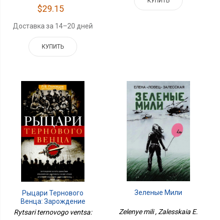
КУПИТЬ
$29.15
Доставка за 14–20 дней
КУПИТЬ
Зеленые Мили
Рыцари Тернового
Венца: Зарождение
Белого Движения,
Zelenye mili , Zalesskaia E.
Rytsari ternovogo ventsa:
Становление