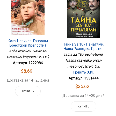
Коля Новиков. Гавроши
Тайна За 107 Печатями.
Брестской Крепости (
Наша Разведка Против
В.О.В )
Kolia Novikov. Gavroshi
Масонов
Taina za 107 pechatiami.
Brestskoi kreposti ( V.O.V )
Nasha razvedka protiv
Артикул: 1222986
masonov , Greig' O.I.
$8.69
Грейгъ О.И.
Артикул: 1531444
Доставка за 14–20 дней
$35.62
КУПИТЬ
Доставка за 14–20 дней
КУПИТЬ