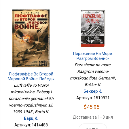
Поражение На Море.
Разгром Военно-
Морского Флота
Porazhenie na more.
Германии
Razgrom voenno-
Люфтваффе Во Второй
morskogo flota Germanii ,
Мировой Войне. Победы
И Поражения
Bekker K.
Liuftvaffe vo Vtoroi
Германских Военно-
Беккер К.
mirovoi voine. Pobedy i
Воздушных Сил. 1939-
Артикул: 1519921
porazheniia germanskikh
1945
voenno-vozdushnykh sil.
$45.95
1939-1945 , Barts K.
Доставка за 1–3 дня
Барц К.
Артикул: 1414488