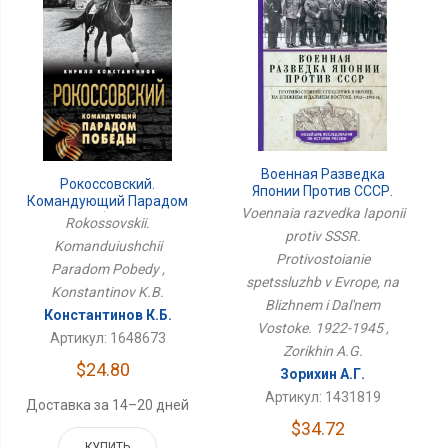
Военная Разведка
Рокоссовский.
Японии Против СССР.
Командующий Парадом
Противостояние
Voennaia razvedka Iaponii
Победы
Rokossovskii.
Спецслужб В Европе, На
protiv SSSR.
Ближнем И Дальнем
Komanduiushchii
Востоке. 1922-1945
Protivostoianie
Paradom Pobedy ,
spetssluzhb v Evrope, na
Konstantinov K.B.
Blizhnem i Dal'nem
Константинов К.Б.
Vostoke. 1922-1945 ,
Артикул: 1648673
Zorikhin A.G.
$24.80
Зорихин А.Г.
Артикул: 1431819
Доставка за 14–20 дней
$34.72
КУПИТЬ