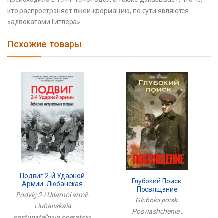
кто распространяет лжеинформацию, по сути являются
«адвокатами Гитлера».
Похожие товары
Подвиг 2-Й Ударной
Глубокий Поиск.
Армии. Любанская
Посвящение
Наступательная
Podvig 2-i Udarnoi armii.
Glubokii poisk.
Операция
Liubanskaia
Posviashchenie ,
nastupatel'naia operatsiia