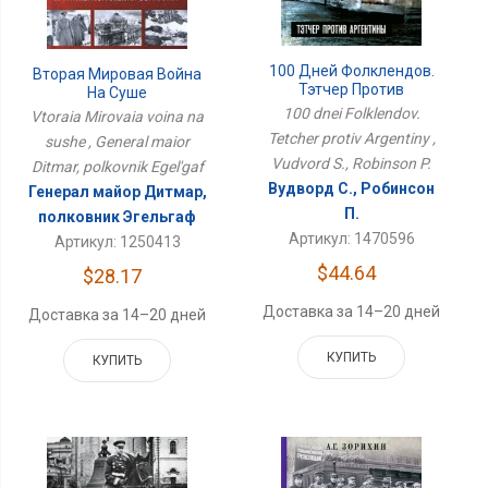
100 Дней Фолклендов.
Вторая Мировая Война
Тэтчер Против
На Суше
Аргентины
100 dnei Folklendov.
Vtoraia Mirovaia voina na
Tetcher protiv Argentiny ,
sushe , General maior
Vudvord S., Robinson P.
Ditmar, polkovnik Egel'gaf
Вудворд С., Робинсон
Генерал майор Дитмар,
П.
полковник Эгельгаф
Артикул: 1470596
Артикул: 1250413
$44.64
$28.17
Доставка за 14–20 дней
Доставка за 14–20 дней
КУПИТЬ
КУПИТЬ