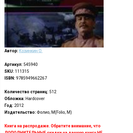
Автор:
Козинкин О.
Артикул:
545940
SKU:
111315
ISBN:
9785949662267
Количество страниц:
512
Обложка:
Hardcover
Год:
2012
Издательство:
Фолио, М(Folio, M)
Книга на распродаже. Обратите внимание, что
ДОПОЛНИТЕЛЬНЫЕ скидки на данную книгу НЕ