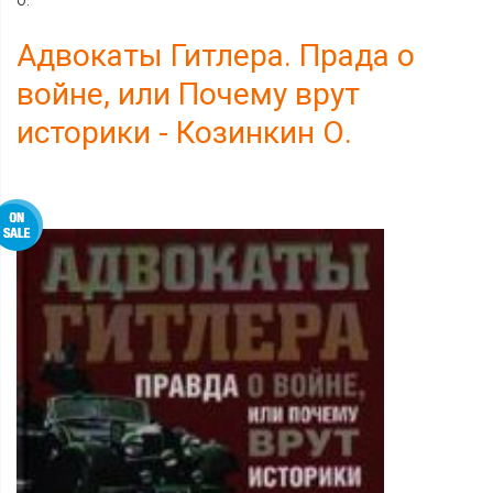
О.
Адвокаты Гитлера. Прада о
войне, или Почему врут
историки - Козинкин О.