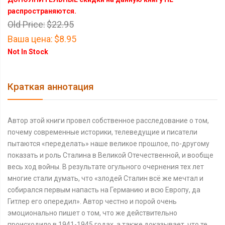
распространяются.
Old Price:
$22.95
Ваша цена:
$8.95
Not In Stock
Краткая аннотация
Автор этой книги провел собственное расследование о том,
почему современные историки, телеведущие и писатели
пытаются «переделать» наше великое прошлое, по-другому
показать и роль Сталина в Великой Отечественной, и вообще
весь ход войны. В результате огульного очернения тех лет
многие стали думать, что «злодей Сталин всё же мечтал и
собирался первым напасть на Германию и всю Европу, да
Гитлер его опередил». Автор честно и порой очень
эмоционально пишет о том, что же действительно
происходило в 1941-1945 годах, а также доказывает, что те,