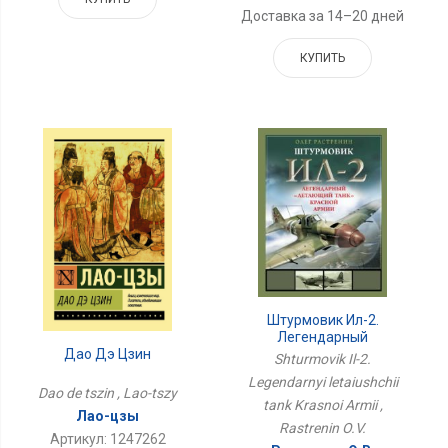
Доставка за 14–20 дней
КУПИТЬ
Штурмовик Ил-2.
Легендарный
Летающий Танк Красной
Дао Дэ Цзин
Shturmovik Il-2.
Армии
Legendarnyi letaiushchii
Dao de tszin , Lao-tszy
tank Krasnoi Armii ,
Лао-цзы
Rastrenin O.V.
Артикул: 1247262