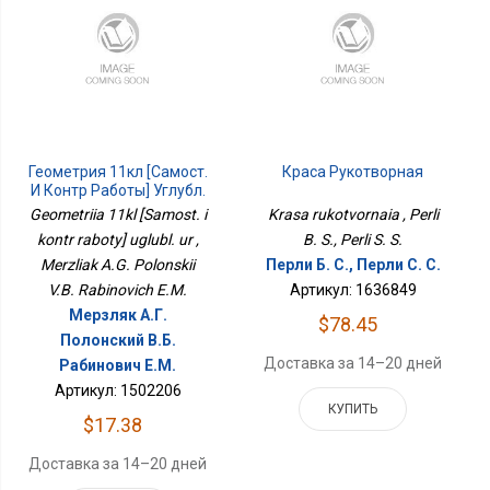
Геометрия 11кл [Самост.
Краса Рукотворная
И Контр Работы] Углубл.
Ур
Geometriia 11kl [Samost. i
Krasa rukotvornaia , Perli
kontr raboty] uglubl. ur ,
B. S., Perli S. S.
Merzliak A.G. Polonskii
Перли Б. С., Перли С. С.
V.B. Rabinovich E.M.
Артикул: 1636849
Мерзляк А.Г.
$78.45
Полонский В.Б.
Доставка за 14–20 дней
Рабинович Е.М.
Артикул: 1502206
КУПИТЬ
$17.38
Доставка за 14–20 дней