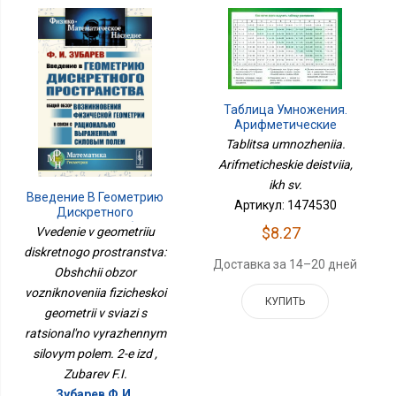
Таблица Умножения.
Арифметические
Действия, Их Св.
Tablitsa umnozheniia.
Arifmeticheskie deistviia,
ikh sv.
Введение В Геометрию
Артикул: 1474530
Дискретного
Пространства: Общий
$8.27
Vvedenie v geometriiu
Обзор Возникновения
diskretnogo prostranstva:
Физической Геометрии
Доставка за 14–20 дней
В Связи С Рационально
Obshchii obzor
Выраженным Силовым
vozniknoveniia fizicheskoi
КУПИТЬ
Полем. 2-Е Изд
geometrii v sviazi s
ratsional'no vyrazhennym
silovym polem. 2-e izd ,
Zubarev F.I.
Зубарев Ф.И.