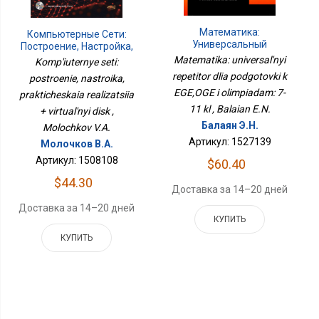
Математика:
Компьютерные Сети:
Универсальный
Построение, Настройка,
Репетитор Для
Практическая
Matematika: universal'nyi
Komp'iuternye seti:
Подготовки К ЕГЭ,ОГЭ И
Реализация +
repetitor dlia podgotovki k
postroenie, nastroika,
Олимпиадам: 7-11 Кл
Виртуальный Диск
EGE,OGE i olimpiadam: 7-
prakticheskaia realizatsiia
11 kl , Balaian E.N.
+ virtual'nyi disk ,
Балаян Э.Н.
Molochkov V.A.
Артикул: 1527139
Молочков В.А.
Артикул: 1508108
$60.40
$44.30
Доставка за 14–20 дней
Доставка за 14–20 дней
КУПИТЬ
КУПИТЬ