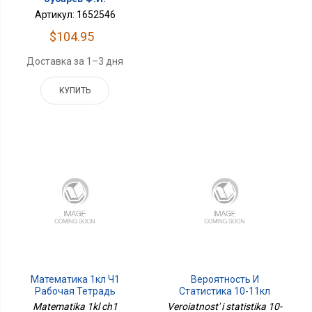
Артикул: 1652546
$104.95
Доставка за 1–3 дня
КУПИТЬ
Математика 1кл Ч1
Вероятность И
Рабочая Тетрадь
Статистика 10-11кл
Сам.и Контр Раб.
Matematika 1kl ch1
Veroiatnost' i statistika 10-