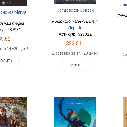
Фак
Колдовской Вереск
изисная Магия
Fakul
Koldovskoi veresk , Lern A.
zisnaia magiia
Лерн А.
кул: 937981
Артикул: 1528022
$9.62
$23.01
 за 14–20 дней
Доставка за 14–20 дней
До
КУПИТЬ
КУПИТЬ