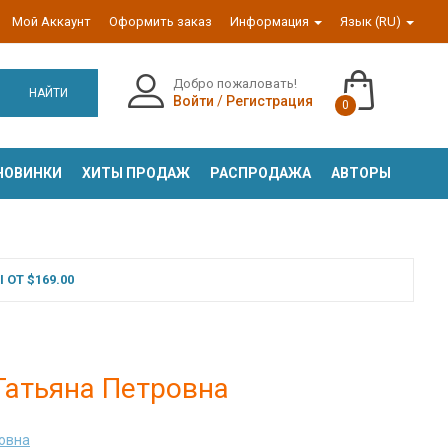
Мой Аккаунт
Оформить заказ
Информация
Язык (RU)
Добро пожаловать!
НАЙТИ
Войти
/
Регистрация
0
НОВИНКИ
ХИТЫ ПРОДАЖ
РАСПРОДАЖА
АВТОРЫ
ОТ $169.00
Татьяна Петровна
овна