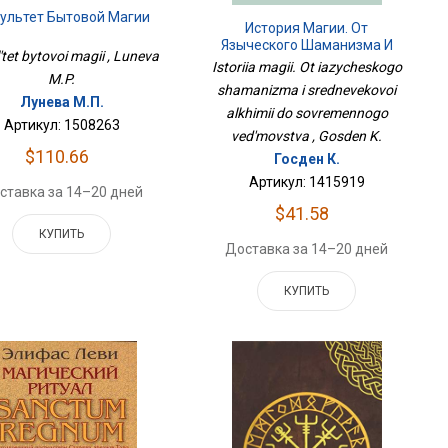
ультет Бытовой Магии
История Магии. От
Языческого Шаманизма И
'tet bytovoi magii , Luneva
Средневековой Алхимии До
Istoriia magii. Ot iazycheskogo
Современного Ведьмовства
M.P.
shamanizma i srednevekovoi
Лунева М.П.
alkhimii do sovremennogo
Артикул: 1508263
ved'movstva , Gosden K.
$110.66
Госден К.
Артикул: 1415919
ставка за 14–20 дней
$41.58
КУПИТЬ
Доставка за 14–20 дней
КУПИТЬ