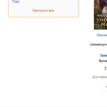
Toys
Смотреть все
Унесе
Unesennye 
Зам
Арти
$
Доставка