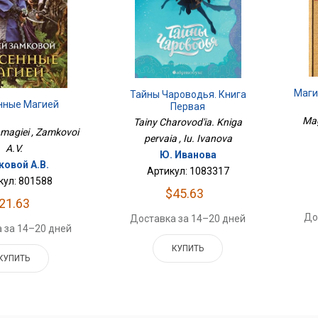
Маги
Тайны Чароводья. Книга
нные Магией
Первая
Mag
Tainy Charovod'ia. Kniga
magiei , Zamkovoi
pervaia , Iu. Ivanova
A.V.
Ю. Иванова
ковой А.В.
Артикул: 1083317
кул: 801588
$45.63
21.63
До
Доставка за 14–20 дней
 за 14–20 дней
КУПИТЬ
КУПИТЬ