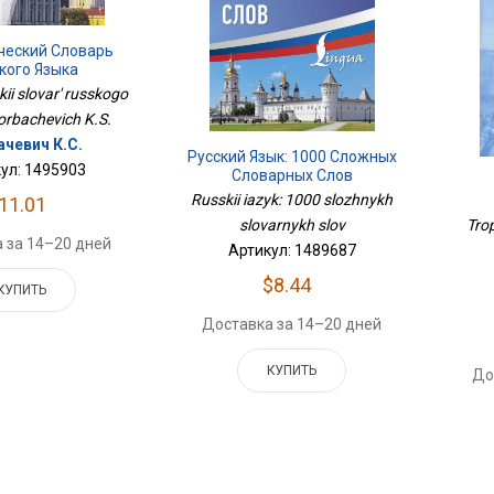
еский Словарь
кого Языка
ii slovar' russkogo
Gorbachevich K.S.
ачевич К.С.
Русский Язык: 1000 Сложных
ул: 1495903
Словарных Слов
Russkii iazyk: 1000 slozhnykh
11.01
slovarnykh slov
Tro
 за 14–20 дней
Артикул: 1489687
$8.44
КУПИТЬ
Доставка за 14–20 дней
КУПИТЬ
До