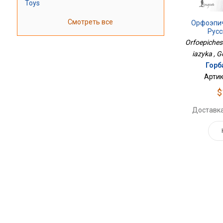
Toys
Смотреть все
Орфоэпич
Русс
Orfoepichesk
iazyka , 
Горб
Артик
$
Доставка