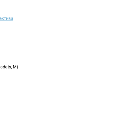
тектива
odets, M)