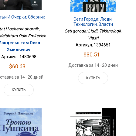
тьи И Очерки: Сборник
Сети Города: Люди.
Технологии. Власти
tat'i i ocherki: sbornik ,
Seti goroda: Liudi. Tekhnologii.
el'shtam Osip Emil'evich
Vlasti
Мандельштам Осип
Артикул: 1394651
Эмильевич
$30.51
Артикул: 1480698
Доставка за 14–20 дней
$60.63
ставка за 14–20 дней
КУПИТЬ
КУПИТЬ