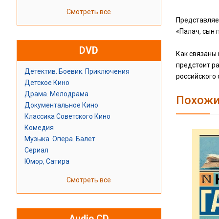
Смотреть все
Представляе
«Палач, сын 
DVD
Как связаны
предстоит р
Детектив. Боевик. Приключения
российского 
Детское Кино
Драма. Мелодрама
Похожи
Документальное Кино
Классика Советского Кино
Комедия
Музыка. Опера. Балет
Сериал
Юмор, Сатира
Смотреть все
Audio CD