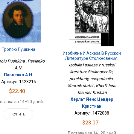
Тропою Пушкина
Изобилие И Аскеза В Русской
Литературе Столкновения,
poiu Pushkina , Pavlenko
Переходы, Совпадения.
Izobilie i askeza v russkoi
A.N.
Сборник Статей
literature Stolknoveniia,
Павленко А.Н.
perekhody, sovpadeniia.
Артикул: 1423216
Sbornik statei , Kherl't Iens
$22.40
Tsender Kristian
Херльт Йенс Цендер
ставка за 14–20 дней
Кристиан
Артикул: 1472088
КУПИТЬ
$23.07
Доставка за 14–20 дней