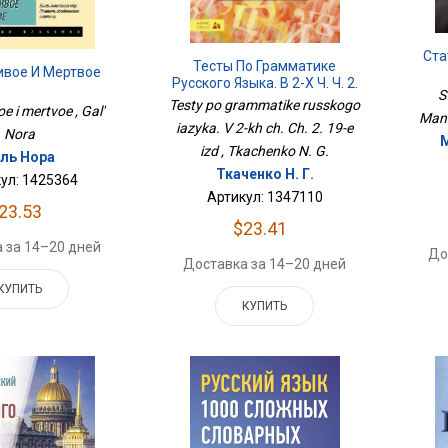
Ста
Тесты По Грамматике
ивое И Мертвое
Русского Языка. В 2-Х Ч. Ч. 2.
S
19-Е Изд
Testy po grammatike russkogo
e i mertvoe , Gal'
Mand
iazyka. V 2-kh ch. Ch. 2. 19-e
Nora
izd , Tkachenko N. G.
аль Нора
Ткаченко Н. Г.
ул: 1425364
Артикул: 1347110
23.53
$23.41
 за 14–20 дней
До
Доставка за 14–20 дней
КУПИТЬ
КУПИТЬ