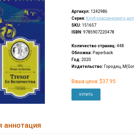
Артикул:
1242986
Серия:
Клуб классического де
SKU:
151657
ISBN:
9785907220478
Количество страниц:
448
Обложка:
Paperback
Год:
2020
Издательство:
Городец, М(Gor
Ваша цена:
$37.95
КУПИТЬ
я аннотация