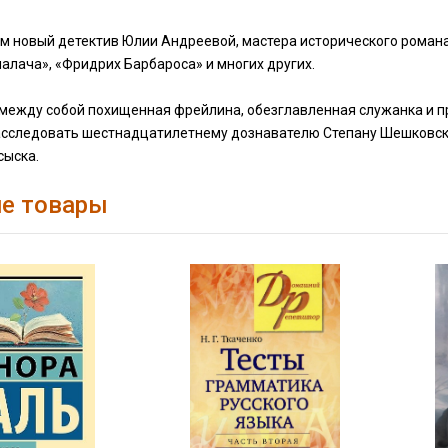
м новый детектив Юлии Андреевой, мастера исторического романа,
палача», «Фридрих Барбароса» и многих других.
 между собой похищенная фрейлина, обезглавленная служанка и п
асследовать шестнадцатилетнему дознавателю Степану Шешковском
сыска.
е товары