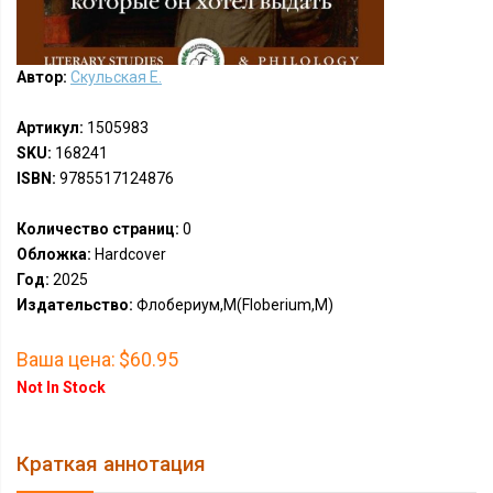
Автор:
Скульская Е.
Артикул:
1505983
SKU:
168241
ISBN:
9785517124876
Количество страниц:
0
Обложка:
Hardcover
Год:
2025
Издательство:
Флобериум,М(Floberium,M)
Ваша цена:
$60.95
Not In Stock
Краткая аннотация