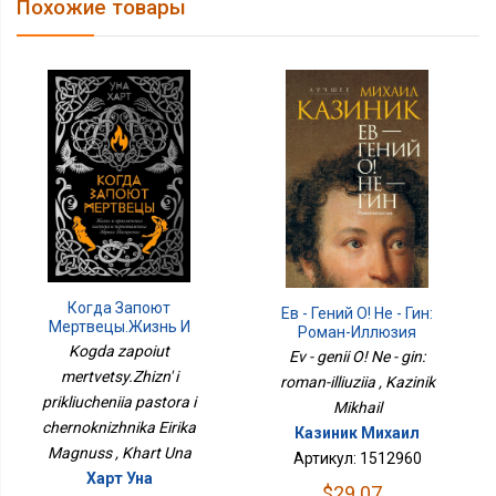
Похожие товары
Когда Запоют
Ев - Гений О! Не - Гин:
Мертвецы.Жизнь И
Роман-Иллюзия
Приключения Пастора И
Kogda zapoiut
Ev - genii O! Ne - gin:
Чернокнижника Эйрика
mertvetsy.Zhizn' i
roman-illiuziia , Kazinik
Магнусс
prikliucheniia pastora i
Mikhail
chernoknizhnika Eirika
Казиник Михаил
Magnuss , Khart Una
Артикул: 1512960
Харт Уна
$29.07