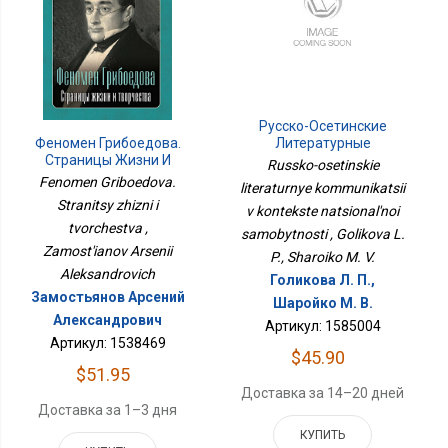
Русско-Осетинские
Феномен Грибоедова.
Литературные
Страницы Жизни И
Коммуникации В
Russko-osetinskie
Творчества
Контексте
Fenomen Griboedova.
literaturnye kommunikatsii
Национальной
Stranitsy zhizni i
v kontekste natsional'noi
Самобытности
tvorchestva ,
samobytnosti , Golikova L.
Zamost'ianov Arsenii
P., Sharoiko M. V.
Aleksandrovich
Голикова Л. П.,
Замостьянов Арсений
Шаройко М. В.
Александрович
Артикул: 1585004
Артикул: 1538469
$45.90
$51.95
Доставка за 14–20 дней
Доставка за 1–3 дня
КУПИТЬ