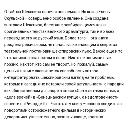
О тайнах Шекспира напечатано немало. Но книга Елены
Скульской – совершенно особое явление. Она создана
знатоком Шекспира, блестяще разбирающимся как в
оригинальных текстах великого драматурга, так и во всех
переводах его на русский язык. Более того — эта книга
рождена режиссером, не понаслышке знающим о секретах
театральной постановки шекспировских пьес. Важно еще и то,
что написана она поэтом о поэте. Никто не понимает так
поэзию, как тот, кто сам ее творит. Но, пожалуй, самым
ценным в книге оказывается способность автора
интерпретировать шекспировский взгляд на те проблемы,
которые и сегодня не потеряли своей актуальности: о пародии
как общественном договоре в пьесе «Сон в летнюю ночь», о
«деле врачей» в «Венецианском купце», о недолговечности
совести в «Ричарде III»... Читать эту книгу – словно следить за
поворотами остросюжетного фильма в исторических
декорациях: увлекательно, захватывающе, красиво.