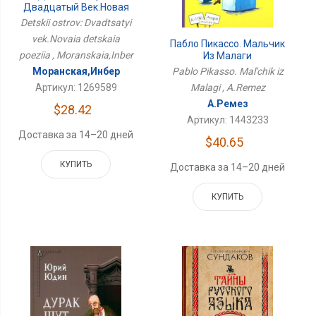
Двадцатый Век.Новая
Детская Поэзия
Detskii ostrov: Dvadtsatyi
vek.Novaia detskaia
Пабло Пикассо. Мальчик
poeziia , Moranskaia,Inber
Из Малаги
Pablo Pikasso. Mal'chik iz
Моранская,Инбер
Malagi , A.Remez
Артикул: 1269589
А.Ремез
$28.42
Артикул: 1443233
Доставка за 14–20 дней
$40.65
КУПИТЬ
Доставка за 14–20 дней
КУПИТЬ