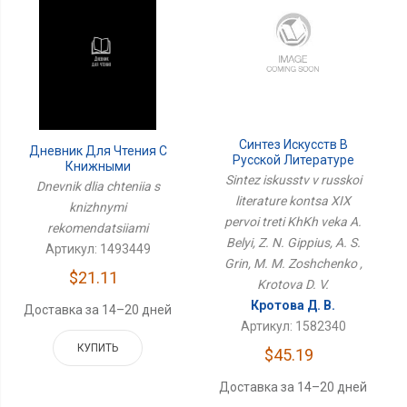
Синтез Искусств В
Дневник Для Чтения С
Русской Литературе
Книжными
Конца XIX Первой Трети
Sintez iskusstv v russkoi
Рекомендациями
Dnevnik dlia chteniia s
ХХ Века А. Белый, З. Н.
literature kontsa XIX
Гиппиус, А. С. Грин, М. М.
knizhnymi
pervoi treti KhKh veka A.
Зощенко
rekomendatsiiami
Belyi, Z. N. Gippius, A. S.
Артикул: 1493449
Grin, M. M. Zoshchenko ,
$21.11
Krotova D. V.
Кротова Д. В.
Доставка за 14–20 дней
Артикул: 1582340
КУПИТЬ
$45.19
Доставка за 14–20 дней