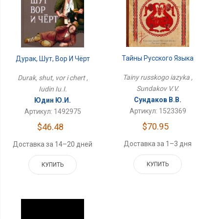
Тайны Русского Языка
Дурак, Шут, Вор И Чёрт
Tainy russkogo iazyka ,
Durak, shut, vor i chert ,
Sundakov V.V.
Iudin Iu.I.
Сундаков В.В.
Юдин Ю.И.
Артикул: 1523369
Артикул: 1492975
$70.95
$46.48
Доставка за 1–3 дня
Доставка за 14–20 дней
КУПИТЬ
КУПИТЬ