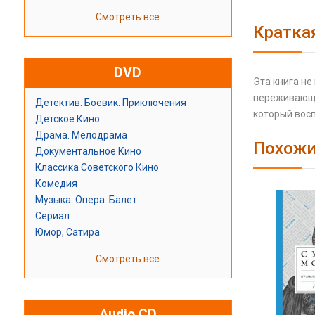
Смотреть все
Кратка
DVD
Эта книга не
переживающег
Детектив. Боевик. Приключения
который восп
Детское Кино
Драма. Мелодрама
Похожи
Документальное Кино
Классика Советского Кино
Комедия
Музыка. Опера. Балет
Сериал
Юмор, Сатира
Смотреть все
Audio CD