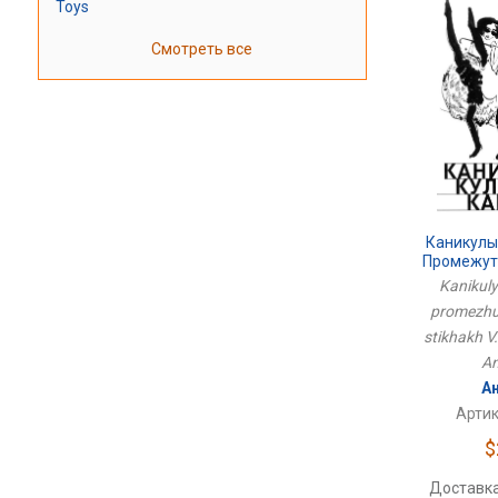
Toys
Смотреть все
Каникулы
Промежут
Стихах В
Kanikuly
promezhut
stikhakh V
An
Ан
Артик
$
Доставка