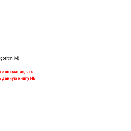
goritm, M)
те внимание, что
данную книгу НЕ