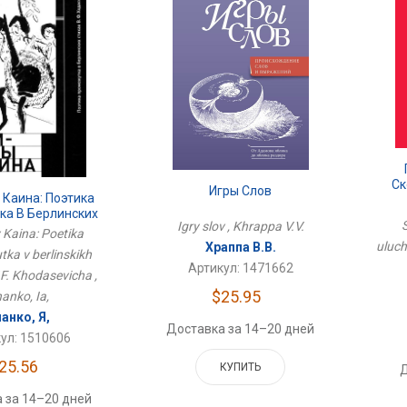
Ск
Игры Слов
 Каина: Поэтика
ка В Берлинских
Igry slov , Khrappa V.V.
.Ф. Ходасевича
 Kaina: Poetika
uluch
Храппа В.В.
ka v berlinskikh
Артикул: 1471662
.F. Khodasevicha ,
$25.95
anko, Ia,
анко, Я,
Доставка за 14–20 дней
ул: 1510606
25.56
КУПИТЬ
Д
 за 14–20 дней