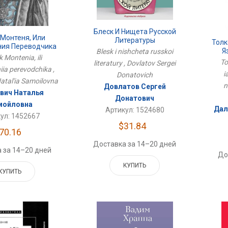
Блеск И Нищета Русской
 Монтеня, Или
Литературы
Толк
ия Переводчика
Я
Blesk i nishcheta russkoi
 Montenia, ili
To
literatury , Dovlatov Sergei
iia perevodchika ,
i
Donatovich
atal'ia Samoilovna
n
Довлатов Сергей
вич Наталья
Донатович
мойловна
Дал
Артикул: 1524680
ул: 1452667
$31.84
70.16
Доставка за 14–20 дней
 за 14–20 дней
До
КУПИТЬ
КУПИТЬ