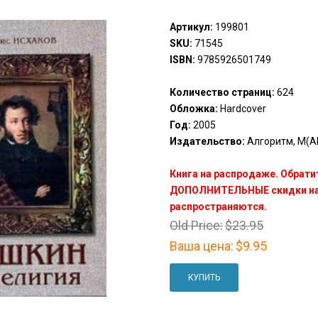
Артикул:
199801
SKU:
71545
ISBN:
9785926501749
Количество страниц:
624
Обложка:
Hardcover
Год:
2005
Издательство:
Алгоритм, М(Al
Книга на распродаже. Обрати
ДОПОЛНИТЕЛЬНЫЕ скидки на 
распространяются.
Old Price:
$23.95
Ваша цена:
$9.95
КУПИТЬ