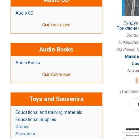
Audio CD
Сундук
Смотреть все
Приключен
Sunduk
Prikliuchen
Audio Books
Mavlevich N
Мавле
Audio Books
Са
Артик
Смотреть все
$
Доставка
Toys and Souvenirs
Educational and training materials
Educational Supplies
Games
Souvenirs