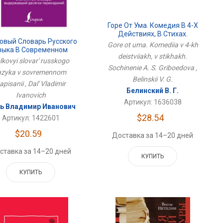
Горе От Ума. Комедия В 4-Х
Действиях, В Стихах.
овый Словарь Русского
Сочинение А. С. Грибоедова
Gore ot uma. Komediia v 4-kh
зыка В Современном
deistviiakh, v stikhakh.
Написании
lkovyi slovar' russkogo
Sochinenie A. S. Griboedova ,
azyka v sovremennom
Belinskii V. G.
apisanii , Dal' Vladimir
Белинский В. Г.
Ivanovich
Артикул: 1636038
ь Владимир Иванович
$28.54
Артикул: 1422601
$20.59
Доставка за 14–20 дней
ставка за 14–20 дней
КУПИТЬ
КУПИТЬ