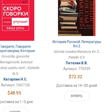
История Русской Литературы
Кн.2
Говорите, Говорите:
ороговорки, Которые
Istoriia russkoi literatury kn.2 ,
Улучшат Вашу Речь
Govorite, govorite:
Petelin V.V.
Skorogovorki, kotorye
Петелин В.В.
shat vashu rech' , Katerlin
Артикул: 770339
N.S.
$72.32
Катэрлин Н.С.
Артикул: 1661126
Доставка за 14–20 дней
$48.95
КУПИТЬ
оставка за 1–3 дня