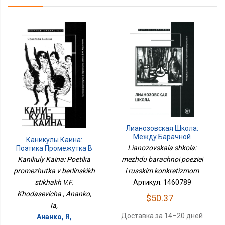
Лианозовская Школа:
Между Барачной
Каникулы Каина:
Поэзией И Русским
Lianozovskaia shkola:
Поэтика Промежутка В
Конкретизмом
Берлинских Стихах В.Ф.
mezhdu barachnoi poeziei
Kanikuly Kaina: Poetika
Ходасевича
i russkim konkretizmom
promezhutka v berlinskikh
Артикул: 1460789
stikhakh V.F.
Khodasevicha , Ananko,
$50.37
Ia,
Доставка за 14–20 дней
Ананко, Я,