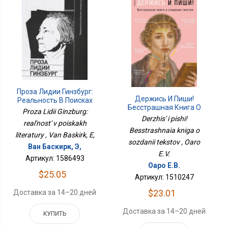
Проза Лидии Гинзбург:
Держись И Пиши!
Реальность В Поисках
Бесстрашная Книга О
Литературы
Proza Lidii Ginzburg:
Создании Текстов
Derzhis' i pishi!
real'nost' v poiskakh
Besstrashnaia kniga o
literatury , Van Baskirk, E,
sozdanii tekstov , Oaro
Ван Баскирк, Э,
E.V.
Артикул: 1586493
Оаро Е.В.
$25.05
Артикул: 1510247
$23.01
Доставка за 14–20 дней
Доставка за 14–20 дней
КУПИТЬ