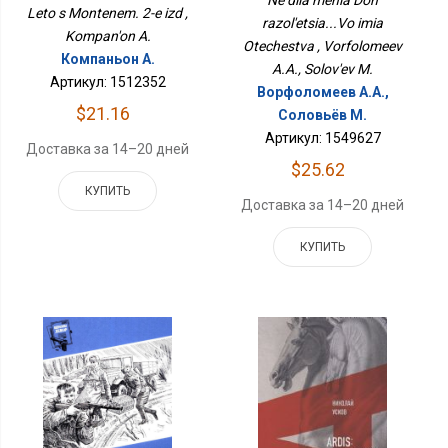
Leto s Montenem. 2-e izd ,
razol'etsia...Vo imia
Kompan'on A.
Otechestva , Vorfolomeev
Компаньон А.
A.A., Solov'ev M.
Артикул: 1512352
Ворфоломеев А.А.,
$21.16
Соловьёв М.
Артикул: 1549627
Доставка за 14–20 дней
$25.62
КУПИТЬ
Доставка за 14–20 дней
КУПИТЬ