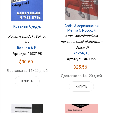
Ardis: Американская
Кованый Сундук
Мечта О Русской
Литературе
Ardis: Amerikanskaia
Kovanyi sunduk , Voinov
mechta o russkoi literature
A.I.
, Uskov, N,
Воинов А.И.
Усков, Н,
Артикул: 1532198
Артикул: 1463755
$30.60
$25.56
Доставка за 14–20 дней
Доставка за 14–20 дней
КУПИТЬ
КУПИТЬ