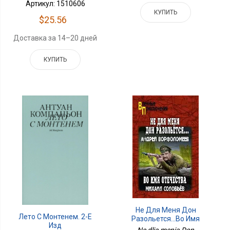
Артикул: 1510606
КУПИТЬ
$25.56
Доставка за 14–20 дней
КУПИТЬ
Не Для Меня Дон
Лето С Монтенем. 2-Е
Разольется...Во Имя
Изд
Отечества
Ne dlia menia Don