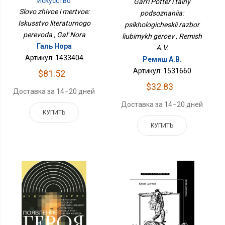
Искусство
Garri Potter i tainy
Разбор Любимых Героев
Литературного
Slovo zhivoe i mertvoe:
podsoznaniia:
Перевода
Iskusstvo literaturnogo
psikhologicheskii razbor
perevoda , Gal' Nora
liubimykh geroev , Remish
Галь Нора
A.V.
Артикул: 1433404
Ремиш А.В.
Артикул: 1531660
$81.52
$32.83
Доставка за 14–20 дней
Доставка за 14–20 дней
КУПИТЬ
КУПИТЬ