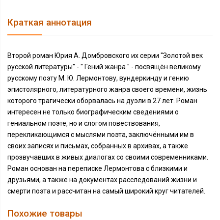
Краткая аннотация
Второй роман Юрия А. Домбровского их серии "Золотой век
русской литературы" - " Гений жанра " - посвящён великому
русскому поэту М. Ю. Лермонтову, вундеркинду и гению
эпистолярного, литературного жанра своего времени, жизнь
которого трагически оборвалась на дуэли в 27 лет. Роман
интересен не только биографическим сведениями о
гениальном поэте, но и слогом повествования,
перекликающимся с мыслями поэта, заключёнными им в
своих записях и письмах, собранных в архивах, а также
прозвучавших в живых диалогах со своими современниками.
Роман основан на переписке Лермонтова с близкими и
друзьями, а также на документах расследований жизни и
смерти поэта и рассчитан на самый широкий круг читателей.
Похожие товары