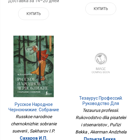
Доставка за 14–20 дней
КУПИТЬ
КУПИТЬ
Тезаурус Профессий.
Руководство Для
Русское Народное
Писателей И
Чернокнижие: Собрание
Tezaurus professii.
Сценаристов
Суеверий
Russkoe narodnoe
Rukovodstvo dlia pisatelei
chernoknizhie: sobranie
i stsenaristov , Pul'izi
sueverii , Sakharov I.P.
Bekka , Akerman Andzhela
Сахаров И.П.
Пульизи Бекка ,