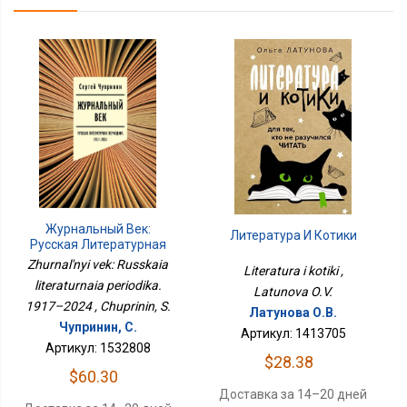
Журнальный Век:
Литература И Котики
Русская Литературная
Периодика. 1917–2024
Zhurnal'nyi vek: Russkaia
Literatura i kotiki ,
literaturnaia periodika.
Latunova O.V.
1917–2024 , Chuprinin, S.
Латунова О.В.
Чупринин, С.
Артикул: 1413705
Артикул: 1532808
$28.38
$60.30
Доставка за 14–20 дней