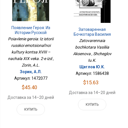
Появление Героя: Из
Затоваренная
Истории Русской
Бочкотара Василия
Эмоциональной
Poiavlenie geroia: Iz istorii
Аксенова
Zatovarennaia
Культуры Конца XVIII –
russkoi emotsional'noi
bochkotara Vasiliia
Начала XIX Века. 2-Е Изд
kul'tury kontsa XVIII –
Aksenova , Shcheglov
nachala XIX veka. 2-e izd ,
Iu.K.
Zorin, A.L.
Щеглов Ю.К.
Зорин, А.Л.
Артикул: 1586438
Артикул: 1472077
$15.63
$45.40
Доставка за 14–20 дней
Доставка за 14–20 дней
КУПИТЬ
КУПИТЬ