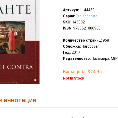
Артикул:
1144459
Серия:
Pro et contra
SKU:
145082
ISBN:
9785521000968
Количество страниц:
958
Обложка:
Hardcover
Год:
2017
Издательство:
Пальмира, М(Pa
Ваша цена:
$74.95
Not In Stock
я аннотация