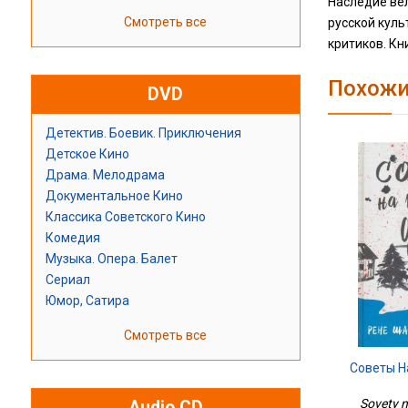
Наследие ве
Смотреть все
русской куль
критиков. Кн
Похожи
DVD
Детектив. Боевик. Приключения
Детское Кино
Драма. Мелодрама
Документальное Кино
Классика Советского Кино
Комедия
Музыка. Опера. Балет
Сериал
Юмор, Сатира
Смотреть все
Советы Н
Sovety n
Audio CD