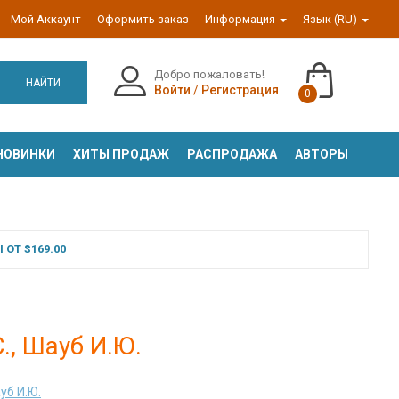
Мой Аккаунт
Оформить заказ
Информация
Язык (RU)
Добро пожаловать!
НАЙТИ
Войти
/
Регистрация
0
НОВИНКИ
ХИТЫ ПРОДАЖ
РАСПРОДАЖА
АВТОРЫ
ОТ $169.00
С., Шауб И.Ю.
уб И.Ю.