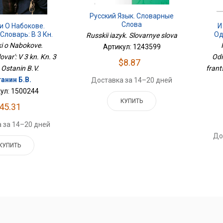
Русский Язык. Словарные
Слова
И
и О Набокове.
Од
Словарь: В 3 Кн.
Russkii iazyk. Slovarnye slova
Ис
. 3 (Т-Я)
i o Nabokove.
Артикул: 1243599
Odi
var': V 3 kn. Kn. 3
$8.87
frant
 , Ostanin B.V.
анин Б.В.
Доставка за 14–20 дней
ул: 1500244
КУПИТЬ
45.31
 за 14–20 дней
До
КУПИТЬ