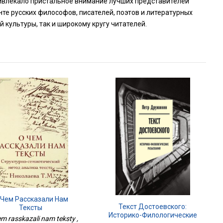
ривлекало пристальное внимание лучших представителей
те русских философов, писателей, поэтов и литературных
 культуры, так и широкому кругу читателей.
 Чем Рассказали Нам
Текст Достоевского:
Тексты
Историко-Филологические
m rasskazali nam teksty ,