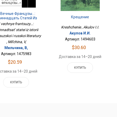
 Вечные Французы…:
Крещение
иннадцать Статей Из
тории Французской И
I vechnye frantsuzy…:
Русской Литературы
Kreshchenie , Akulov I.I.
nnadtsat' statei iz istorii
Акулов И.И.
suzskoi i russkoi literatury
Артикул: 1494603
, Mil'china, V,
$30.60
Мильчина, В,
Артикул: 1475983
Доставка за 14–20 дней
$20.59
КУПИТЬ
ставка за 14–20 дней
КУПИТЬ