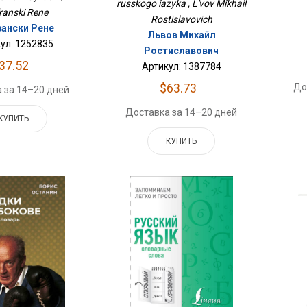
russkogo iazyka , L'vov Mikhail
ranski Rene
Rostislavovich
ански Рене
Львов Михайл
ул: 1252835
Ростиславович
37.52
Артикул: 1387784
$63.73
До
 за 14–20 дней
Доставка за 14–20 дней
КУПИТЬ
КУПИТЬ