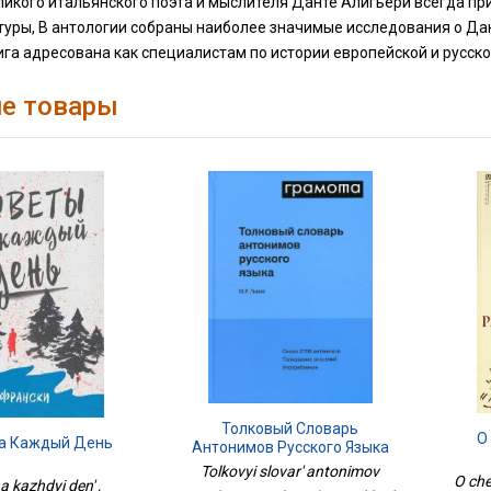
ликого итальянского поэта и мыслителя Данте Алигьери всегда п
туры, В антологии собраны наиболее значимые исследования о Дан
ига адресована как специалистам по истории европейской и русской
е товары
Толковый Словарь
О
а Каждый День
Антонимов Русского Языка
Tolkovyi slovar' antonimov
O che
a kazhdyi den' ,