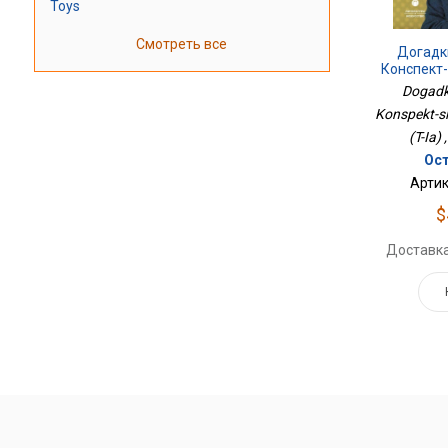
Toys
Смотреть все
Догадк
Конспект-
Кн
Dogadk
Konspekt-slo
(T-Ia)
Ост
Артик
$
Доставка