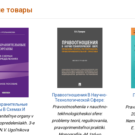
е товары
Правоотношения В Научно-
Технологической Сфере:
хранительные
Проблемы Теории,
Pravootnosheniia v nauchno-
Prav
ы В Схемах И
Регулирования,
tekhnologicheskoi sfere:
20
иях. 3-Е Издание
Правоприменительной
nitel'nye organy v
problemy teorii, regulirovaniia,
Практики. Монография.-
Nemo
opredeleniiakh. 3-e
М.:Изд-Во Проспект,2025.
pravoprimenitel'noi praktiki.
E.
 N.V. Ugol'nikova
Monografiia.-M.:Izd-vo