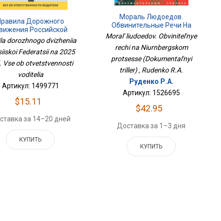
Мораль Людоедов.
Правила Дорожного
Обвинительные Речи На
вижения Российской
Нюрнбергском Процессе
Moral' liudoedov. Obvinitel'nye
рации На 2025 Год. Все
ila dorozhnogo dvizheniia
(Документальный Триллер)
Об Ответственности
rechi na Niurnbergskom
iiskoi Federatsii na 2025
Водителя
protsesse (Dokumental'nyi
. Vse ob otvetstvennosti
triller) , Rudenko R.A.
voditelia
Руденко Р.А.
Артикул: 1499771
Артикул: 1526695
$15.11
$42.95
ставка за 14–20 дней
Доставка за 1–3 дня
КУПИТЬ
КУПИТЬ