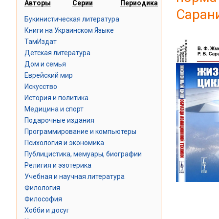
Авторы
Серии
Периодика
Сарани
Букинистическая литература
Книги на Украинском Языке
ТамИздат
Детская литература
Дом и семья
Еврейский мир
Искусство
История и политика
Медицина и спорт
Подарочные издания
Программирование и компьютеры
Психология и экономика
Публицистика, мемуары, биографии
Религия и эзотерика
Учебная и научная литература
Филология
Философия
Хобби и досуг