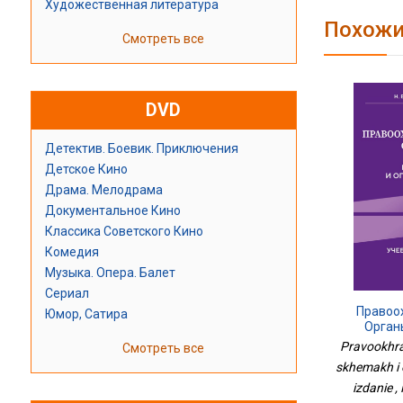
Художественная литература
Похожи
Смотреть все
DVD
Детектив. Боевик. Приключения
Детское Кино
Драма. Мелодрама
Документальное Кино
Классика Советского Кино
Комедия
Музыка. Опера. Балет
Сериал
Правоо
Юмор, Сатира
Орган
Определен
Pravookhra
Смотреть все
skhemakh i 
izdanie ,