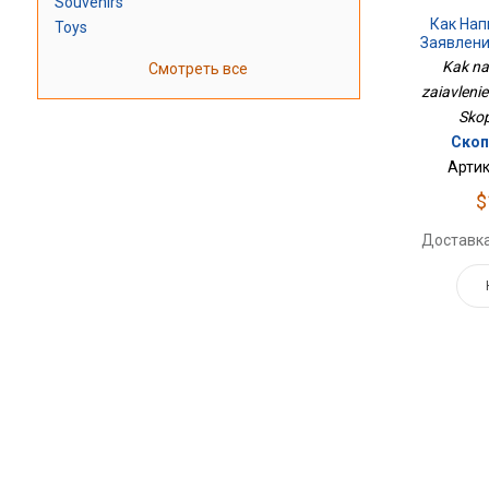
Souvenirs
Как Нап
Toys
Заявлени
Kak na
Смотреть все
zaiavlenie
Skop
Скоп
Артик
$
Доставка