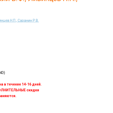
нцев Н.П., Саранин Р.В.
ND)
а в течение 14-16 дней.
ПОЛНИТЕЛЬНЫЕ скидки
раняются.