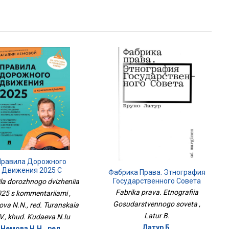
Правила Дорожного
Движения 2025 С
Фабрика Права. Этнография
Комментариями
Государственного Совета
ila dorozhnogo dvizheniia
Fabrika prava. Etnografiia
25 s kommentariiami ,
Gosudarstvennogo soveta ,
va N.N., red. Turanskaia
Latur B.
V., khud. Kudaeva N.Iu
Латур Б.
Немова Н.Н., ред.