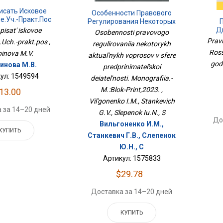
исать Исковое
Особенности Правового
е.Уч.-Практ.пос
Регулирования Некоторых
Д
Актуальных Вопросов В
pisat' iskovoe
Osobennosti pravovogo
Феде
Сфере
Prav
.Uch.-prakt.pos ,
regulirovaniia nekotorykh
Предпринимательской
Ross
inova M.V.
Деятельности. Монография.-
aktual'nykh voprosov v sfere
god
М.:Блок-Принт,2023.
инова М.В.
predprinimatel'skoi
ул: 1549594
deiatel'nosti. Monografiia.-
M.:Blok-Print,2023. ,
13.00
Vil'gonenko I.M., Stankevich
 за 14–20 дней
G.V., Slepenok Iu.N., S
До
Вильгоненко И.М.,
КУПИТЬ
Станкевич Г.В., Слепенок
Ю.Н., С
Артикул: 1575833
$29.78
Доставка за 14–20 дней
КУПИТЬ