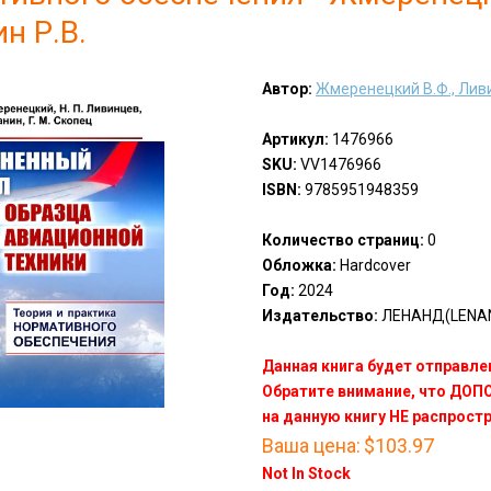
н Р.В.
Автор:
Жмеренецкий В.Ф., Ливи
Артикул:
1476966
SKU:
VV1476966
ISBN:
9785951948359
Количество страниц:
0
Обложка:
Hardcover
Год:
2024
Издательство:
ЛЕНАНД(LENA
Данная книга будет отправлен
Обратите внимание, что ДО
на данную книгу НЕ распрост
Ваша цена:
$103.97
Not In Stock