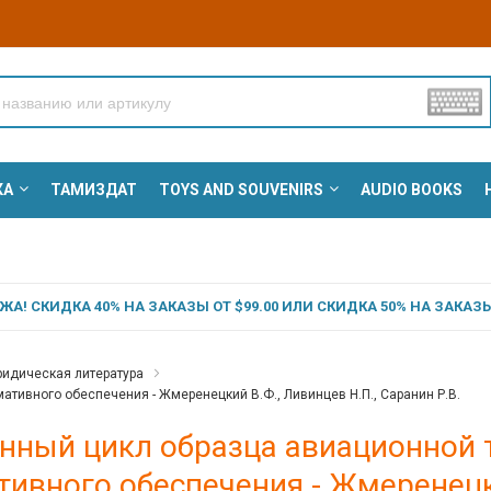
КА
ТАМИЗДАТ
TOYS AND SOUVENIRS
AUDIO BOOKS
А! СКИДКА 40% НА ЗАКАЗЫ ОТ $99.00 ИЛИ СКИДКА 50% НА ЗАКАЗЫ 
идическая литература
ативного обеспечения - Жмеренецкий В.Ф., Ливинцев Н.П., Саранин Р.В.
нный цикл образца авиационной т
ивного обеспечения - Жмеренецки