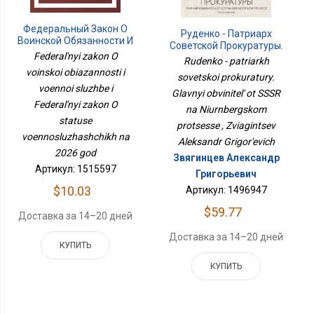
Федеральный Закон О
Руденко - Патриарх
Воинской Обязанности И
Советской Прокуратуры.
Военной Службе И
Federal'nyi zakon O
Главный Обвинитель От
Rudenko - patriarkh
Федеральный Закон О
СССР На Нюрнбергском
voinskoi obiazannosti i
Статусе
sovetskoi prokuratury.
Процессе
Военнослужащих На
voennoi sluzhbe i
Glavnyi obvinitel' ot SSSR
2026 Год
Federal'nyi zakon O
na Niurnbergskom
statuse
protsesse , Zviagintsev
voennosluzhashchikh na
Aleksandr Grigor'evich
2026 god
Звягинцев Александр
Артикул: 1515597
Григорьевич
$10.03
Артикул: 1496947
$59.77
Доставка за 14–20 дней
Доставка за 14–20 дней
КУПИТЬ
КУПИТЬ