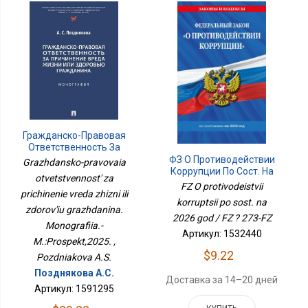
Гражданско-Правовая
Ответственность За
Причинение Вреда
ФЗ О Противодействии
Grazhdansko-pravovaia
Жизни Или Здоровью
Коррупции По Сост. На
otvetstvennost' za
Гражданина.
2026 Год / ФЗ № 273-ФЗ
FZ O protivodeistvii
prichinenie vreda zhizni ili
Монография.-
korruptsii po sost. na
М.:Проспект,2025.
zdorov'iu grazhdanina.
2026 god / FZ ? 273-FZ
Monografiia.-
Артикул: 1532440
M.:Prospekt,2025. ,
$9.22
Pozdniakova A.S.
Позднякова А.С.
Доставка за 14–20 дней
Артикул: 1591295