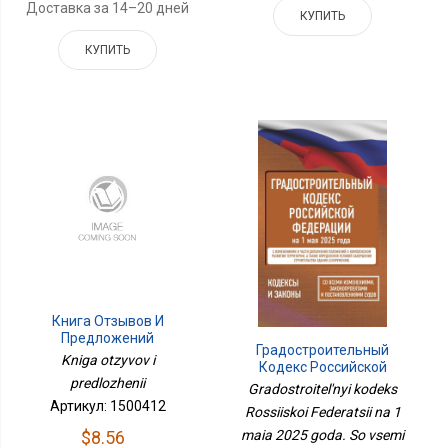
Доставка за 14–20 дней
КУПИТЬ
КУПИТЬ
Книга Отзывов И
Предложений
Градостроительный
Kniga otzyvov i
Кодекс Российской
predlozhenii
Федерации На 1 Мая
Gradostroitel'nyi kodeks
2025 Года. Со Всеми
Артикул: 1500412
Rossiiskoi Federatsii na 1
Изменениями,
$8.56
maia 2025 goda. So vsemi
Законопроектами И