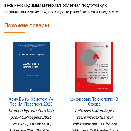
весь необходимый материал, облегчая подготовку к
экзаменам и зачетам, но и лучше разобраться в предмете..
Похожие товары
Хочу Быть Юристом Уч.
Цифровые Технологии В
Пос.-М.:Проспект,2026.
Сфере
251677
Интеллектуальной
Khochu byt' iuristom Uch.
Tsifrovye tekhnologii v
Собственности.
pos.-M.:Prospekt,2026.
sfere intellektual'noi
Цифровые Технологии И
251677 , Kabak M.A.,
sobstvennosti. Tsifrovye
Их Влияние На Сферу
Интеллектуальной
Solov'eva T.N., Terekhova
tekhnologii i ikh vliianie na