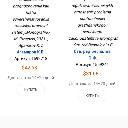
Проблема Соотношения
Совершенствования
regulirovanii semeinykh
Гражданского И
prognozirovanie kak
Российской Правовой
Семейного
otnoshenii: problema
Системы.Монография.-
faktor
Законодательства.Монографи
М.:Проспект,2021.
sootnosheniia
sovershenstvovaniia
grazhdanskogo i
rossiiskoi pravovoi
semeinogo
sistemy.Monografiia.-
zakonodatel'stva.Monografi
M.:Prospekt,2021. ,
, Otv. red Bespalov Iu.F.
Agamirov K.V.
Отв. ред Беспалов
Агамиров К.В.
Ю.Ф.
Артикул: 1592718
Артикул: 1559241
$42.63
$31.68
Доставка за 14–20 дней
Доставка за 14–20 дней
КУПИТЬ
КУПИТЬ