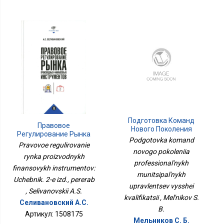
Подготовка Команд
Правовое
Нового Поколения
Регулирование Рынка
Профессиональных
Podgotovka komand
Производных
Pravovoe regulirovanie
Муниципальных
Финансовых
novogo pokoleniia
Управленцев Высшей
rynka proizvodnykh
Инструментов: Учебник.
professional'nykh
Квалификации
finansovykh instrumentov:
2-Е Изд., Перераб
munitsipal'nykh
Uchebnik. 2-e izd., pererab
upravlentsev vysshei
, Selivanovskii A.S.
kvalifikatsii , Mel'nikov S.
Селивановский А.С.
B.
Артикул: 1508175
Мельников С. Б.