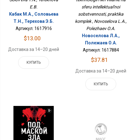
Собственности,
E.B.
sferu intellektual'noi
Практика Комплек
Кабак М.А., Соловьева
sobstvennosti, praktika
Т.Н., Терехова Э.Б.
komplek , Novoselova L.A.,
Артикул: 1617916
Polezhaev O.A.
Новоселова Л.А.,
$13.00
Полежаев О.А.
Доставка за 14–20 дней
Артикул: 1617884
$37.81
КУПИТЬ
Доставка за 14–20 дней
КУПИТЬ