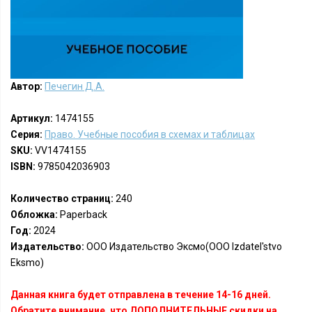
Автор:
Печегин Д.А.
Артикул:
1474155
Серия:
Право. Учебные пособия в схемах и таблицах
SKU:
VV1474155
ISBN:
9785042036903
Количество страниц:
240
Обложка:
Paperback
Год:
2024
Издательство:
ООО Издательство Эксмо(OOO Izdatel'stvo
Eksmo)
Данная книга будет отправлена в течение 14-16 дней.
Обратите внимание, что ДОПОЛНИТЕЛЬНЫЕ скидки на