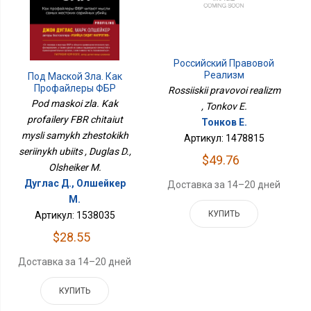
Российский Правовой
Реализм
Под Маской Зла. Как
Профайлеры ФБР
Rossiiskii pravovoi realizm
Читают Мысли Самых
Pod maskoi zla. Kak
, Tonkov E.
Жестоких Серийных
profailery FBR chitaiut
Тонков Е.
Убийц
mysli samykh zhestokikh
Артикул: 1478815
seriinykh ubiits , Duglas D.,
$49.76
Olsheiker M.
Дуглас Д., Олшейкер
Доставка за 14–20 дней
М.
КУПИТЬ
Артикул: 1538035
$28.55
Доставка за 14–20 дней
КУПИТЬ