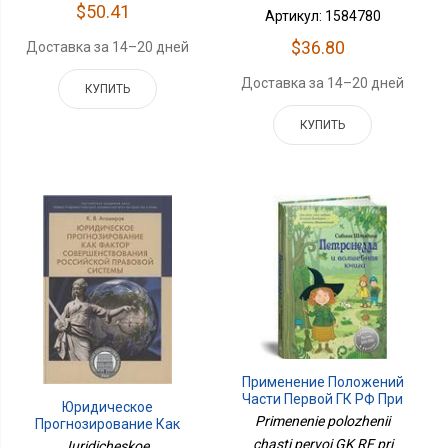
$50.41
Артикул: 1584780
$36.80
Доставка за 14–20 дней
Доставка за 14–20 дней
КУПИТЬ
КУПИТЬ
Применение Положений
Части Первой ГК РФ При
Юридическое
Регулировании
Primenenie polozhenii
Прогнозирование Как
Семейных Отношений:
Фактор
chasti pervoi GK RF pri
Iuridicheskoe