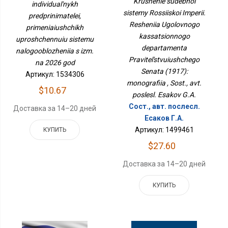
Krushenie sudebnoi
Упрощенную Систему
individual'nykh
Уголовного
Налогообложения С
sistemy Rossiiskoi Imperii.
predprinimatelei,
Кассационного
Изм. На 2026 Год
Resheniia Ugolovnogo
Департамента
primeniaiushchikh
Правительствующего
kassatsionnogo
uproshchennuiu sistemu
Сената (1917):
departamenta
Монография
nalogooblozheniia s izm.
Pravitel'stvuiushchego
na 2026 god
Senata (1917):
Артикул: 1534306
monografiia , Sost., avt.
$10.67
poslesl. Esakov G.A.
Сост., авт. послесл.
Доставка за 14–20 дней
Есаков Г.А.
Артикул: 1499461
КУПИТЬ
$27.60
Доставка за 14–20 дней
КУПИТЬ