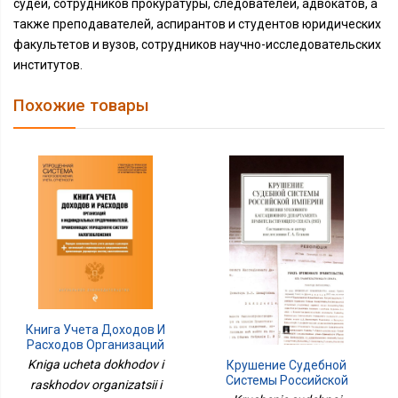
судей, сотрудников прокуратуры, следователей, адвокатов, а
также преподавателей, аспирантов и студентов юридических
факультетов и вузов, сотрудников научно-исследовательских
институтов.
Похожие товары
Книга Учета Доходов И
Расходов Организаций
И Индивидуальных
Kniga ucheta dokhodov i
Крушение Судебной
Предпринимателей,
Системы Российской
raskhodov organizatsii i
Применяющих
Империи. Решения