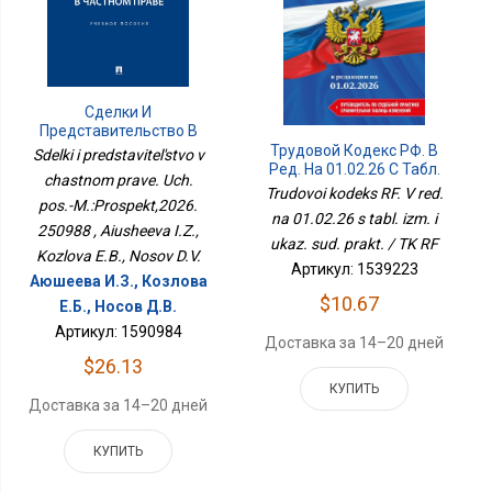
Сделки И
Представительство В
Частном Праве. Уч. Пос.-
Трудовой Кодекс РФ. В
Sdelki i predstavitel'stvo v
М.:Проспект,2026.
Ред. На 01.02.26 С Табл.
chastnom prave. Uch.
250988
Изм. И Указ. Суд. Практ. /
Trudovoi kodeks RF. V red.
pos.-M.:Prospekt,2026.
ТК РФ
na 01.02.26 s tabl. izm. i
250988 , Aiusheeva I.Z.,
ukaz. sud. prakt. / TK RF
Kozlova E.B., Nosov D.V.
Артикул: 1539223
Аюшеева И.З., Козлова
$10.67
Е.Б., Носов Д.В.
Артикул: 1590984
Доставка за 14–20 дней
$26.13
КУПИТЬ
Доставка за 14–20 дней
КУПИТЬ