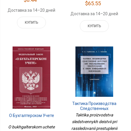
$65.55
Доставка за 14–20 дней
Доставка за 14–20 дней
КУПИТЬ
КУПИТЬ
Тактика Производства
Следственных
Действий При
Taktika proizvodstva
О Бухгалтерском Учете
Расследовании
sledstvennykh deistvii pri
Преступлений В Сфере
O bukhgalterskom uchete
rassledovanii prestuplenii
Компьютерной