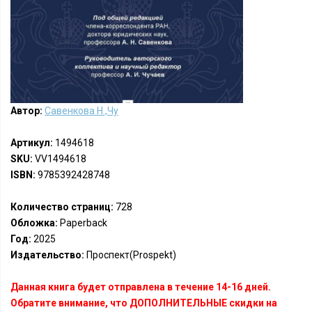
Автор:
Савенкова Н.,Чу
Артикул:
1494618
SKU:
VV1494618
ISBN:
9785392428748
Количество страниц:
728
Обложка:
Paperback
Год:
2025
Издательство:
Проспект(Prospekt)
Данная книга будет отправлена в течение 14-16 дней.
Обратите внимание, что ДОПОЛНИТЕЛЬНЫЕ скидки на