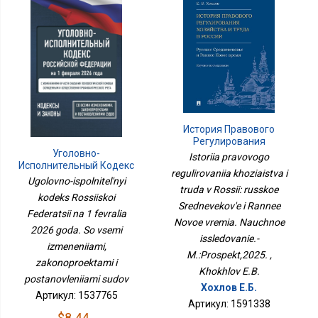
История Правового
Регулирования
Хозяйства И Труда В
Уголовно-
Istoriia pravovogo
России: Русское
Исполнительный Кодекс
regulirovaniia khoziaistva i
Средневековье И
Российской Федерации
Ugolovno-ispolnitel'nyi
Раннее Новое Время.
truda v Rossii: russkoe
На 1 Февраля 2026 Года.
kodeks Rossiiskoi
Научное Исследование.-
Со Всеми Изменениями,
Srednevekov'e i Rannee
М.:Проспект,2025.
Federatsii na 1 fevralia
Законопроектами И
Novoe vremia. Nauchnoe
Постановлениями Судов
2026 goda. So vsemi
issledovanie.-
izmeneniiami,
M.:Prospekt,2025. ,
zakonoproektami i
Khokhlov E.B.
postanovleniiami sudov
Хохлов Е.Б.
Артикул: 1537765
Артикул: 1591338
$8.44