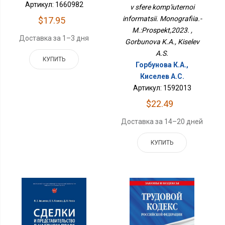
Информации.
Артикул: 1660982
v sfere komp'iuternoi
Монография.-
informatsii. Monografiia.-
$17.95
М.:Проспект,2023.
M.:Prospekt,2023. ,
Доставка за 1–3 дня
Gorbunova K.A., Kiselev
A.S.
КУПИТЬ
Горбунова К.А.,
Киселев А.С.
Артикул: 1592013
$22.49
Доставка за 14–20 дней
КУПИТЬ