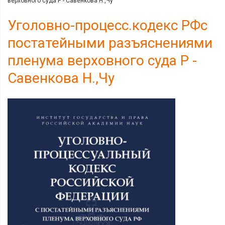
верховного суда Р - Савенкова Н.,Чу
Уголовно-процесс.кодекс РФс
постатейными разъяснениями
пленума верховного суда Р -
Савенкова Н.,Чу