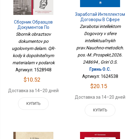
Заработай Интеллектом
Договоры В Сфере
Сборник Образцов
Интеллектуальных
Zarabotai intellektom
Документов По
Прав.Научно-Методич.
Уголовным Делам. QR-
Dogovory v sfere
Sbornik obraztsov
Пос.-М.:Проспект,2026.
Коды К
intellektual'nykh
248694
dokumentov po
Дополнительным
prav.Nauchno-metodich.
Материалам В Подарок
ugolovnym delam. QR-
pos.-M.:Prospekt,2026.
kody k dopolnitel'nym
248694 , Grin' O.S.
materialam v podarok
Гринь О.С.
Артикул: 1528948
Артикул: 1624538
$10.52
$20.15
Доставка за 14–20 дней
Доставка за 14–20 дней
КУПИТЬ
КУПИТЬ