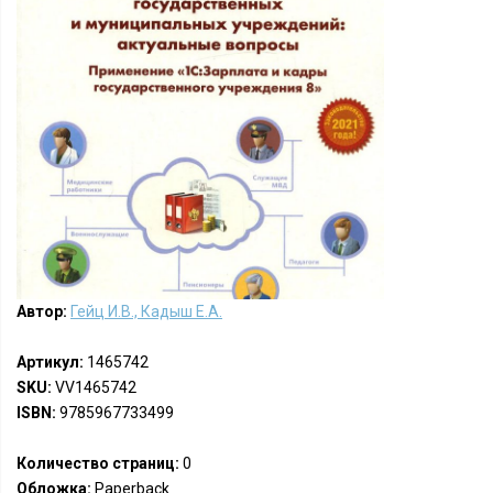
Автор:
Гейц И.В., Кадыш Е.А.
Артикул:
1465742
SKU:
VV1465742
ISBN:
9785967733499
Количество страниц:
0
Обложка:
Paperback