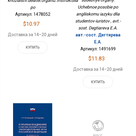
khoziaistv.deiatel.organiz.Instruktsiia
Uchebnoe posobie po
po
angliiskomu iazyku dlia
Артикул: 1478052
studentov-iuristov , avt.-
$10.97
sost. Degtiareva E.A.
Доставка за 14–20 дней
авт.-сост. Дегтярева
Е.А.
КУПИТЬ
Артикул: 1491699
$11.83
Доставка за 14–20 дней
КУПИТЬ