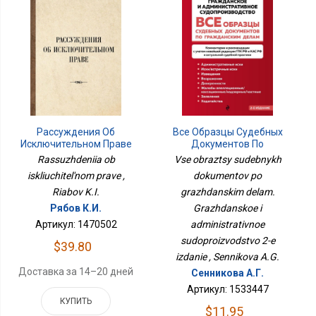
Все Образцы Судебных
Рассуждения Об
Документов По
Исключительном Праве
Гражданским Делам.
Vse obraztsy sudebnykh
Rassuzhdeniia ob
Гражданское И
dokumentov po
iskliuchitel'nom prave ,
Административное
Судопроизводство 2-Е
grazhdanskim delam.
Riabov K.I.
Издание
Grazhdanskoe i
Рябов К.И.
administrativnoe
Артикул: 1470502
sudoproizvodstvo 2-e
$39.80
izdanie , Sennikova A.G.
Доставка за 14–20 дней
Сенникова А.Г.
Артикул: 1533447
КУПИТЬ
$11.95