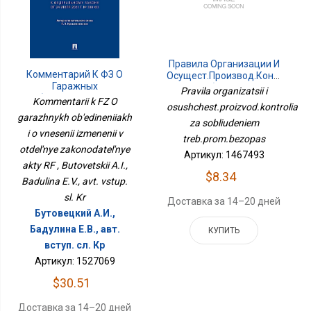
Правила Организации И
Комментарий К ФЗ О
Осущест.производ.контроля
Гаражных
За Соблюдением
Pravila organizatsii i
Объединениях И О
Треб.пром.безопас
Kommentarii k FZ O
osushchest.proizvod.kontrolia
Внесении Изменений В
garazhnykh ob'edineniiakh
Отдельные
za sobliudeniem
Законодательные Акты
i o vnesenii izmenenii v
treb.prom.bezopas
РФ
otdel'nye zakonodatel'nye
Артикул: 1467493
akty RF , Butovetskii A.I.,
$8.34
Badulina E.V., avt. vstup.
sl. Kr
Доставка за 14–20 дней
Бутовецкий А.И.,
Бадулина Е.В., авт.
КУПИТЬ
вступ. сл. Кр
Артикул: 1527069
$30.51
Доставка за 14–20 дней