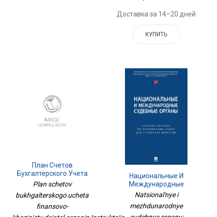
Доставка за 14–20 дней
КУПИТЬ
План Счетов
Бухгалтерского Учета
Национальные И
Финансово-
Международные
Plan schetov
Хозяйств.деятел.организ.Инструкция
Судебные Органы:
Natsional'nye i
bukhgalterskogo ucheta
По
Учебное Пособие По
mezhdunarodnye
finansovo-
Английскому Языку Для
Студентов-Юристов
sudebnye organy: