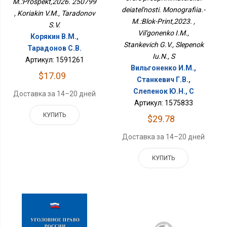
M.:Prospekt,2026. 250799
Принт,2023.
deiatel'nosti. Monografiia.-
, Koriakin V.M., Taradonov
M.:Blok-Print,2023. ,
S.V.
Vil'gonenko I.M.,
Корякин В.М.,
Stankevich G.V., Slepenok
Тарадонов С.В.
Iu.N., S
Артикул: 1591261
Вильгоненко И.М.,
$17.09
Станкевич Г.В.,
Слепенок Ю.Н., С
Доставка за 14–20 дней
Артикул: 1575833
КУПИТЬ
$29.78
Доставка за 14–20 дней
КУПИТЬ