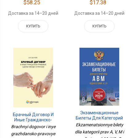
$58.25
$17.38
Доставка за 14–20 дней
Доставка за 14–20 дней
КУПИТЬ
КУПИТЬ
Экзаменационные
Брачный Договор И
Билеты Для Категорий
Иные Гражданско-
Прав А, В, М И
Ekzamenatsionnye bilety
Правовые Сделки
Brachnyi dogovor i inye
Подкатегорий А1 И В1. С
Между Супругами
dlia kategorii prav A, V, M i
Изменениями На 2026
grazhdansko-pravovye