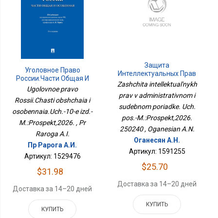
Защита
Уголовное Право
Интеллектуальных Прав
России.Части Общая И
В Административном И
Zashchita intellektual'nykh
Особенная.Уч.-10-Е
Ugolovnoe pravo
Судебном Порядке. Уч.
Изд.-М.:Проспект,2026.
prav v administrativnom i
Пос.-М.:Проспект,2026.
Rossii.Chasti obshchaia i
sudebnom poriadke. Uch.
250240
osobennaia.Uch.-10-e izd.-
pos.-M.:Prospekt,2026.
M.:Prospekt,2026. , Pr
250240 , Oganesian A.N.
Raroga A.I.
Оганесян А.Н.
Пр Рарога А.И.
Артикул: 1591255
Артикул: 1529476
$25.70
$31.98
Доставка за 14–20 дней
Доставка за 14–20 дней
КУПИТЬ
КУПИТЬ