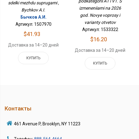
Год. Новые Вопросы И
podkategorii A1 i V1. S
sdelki mezhdu suprugami ,
Варианты Ответов
izmeneniiami na 2026
Bychkov A.I.
god. Novye voprosy i
Бычков А.И.
varianty otvetov
Артикул: 1507970
Артикул: 1533322
$41.93
$16.20
Доставка за 14–20 дней
Доставка за 14–20 дней
КУПИТЬ
КУПИТЬ
Контакты
461 Avenue P, Brooklyn, NY 11223