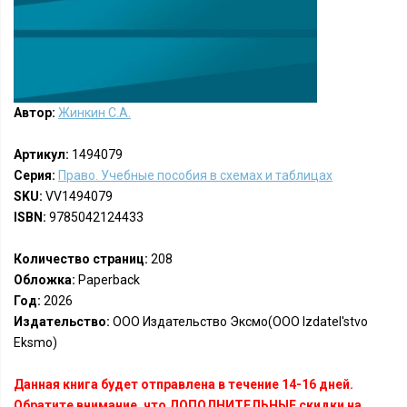
Автор:
Жинкин С.А.
Артикул:
1494079
Серия:
Право. Учебные пособия в схемах и таблицах
SKU:
VV1494079
ISBN:
9785042124433
Количество страниц:
208
Обложка:
Paperback
Год:
2026
Издательство:
ООО Издательство Эксмо(OOO Izdatel'stvo
Eksmo)
Данная книга будет отправлена в течение 14-16 дней.
Обратите внимание, что ДОПОЛНИТЕЛЬНЫЕ скидки на