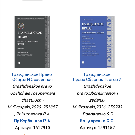
Гражданское Право.
Гражданское
Общая И Особенная
Право.Сборник Тестов И
Части.Уч.-
Заданий.-
Grazhdanskoe pravo.
Grazhdanskoe
М.:Проспект,2026.
М.:Проспект,2026.
Obshchaia i osobennaia
pravo.Sbornik testov i
251857
250293
chasti.Uch.-
zadanii.-
M.:Prospekt,2026. 251857
M.:Prospekt,2026. 250293
, Pr Kurbanova R.A.
, Bondarenko S.S.
Пр Курбанова Р.А.
Бондаренко С.С.
Артикул: 1617910
Артикул: 1591157