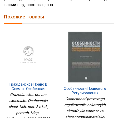
теории государства и права.
Похожие товары
Гражданское Право В
Особенности Правового
Схемах. Особенная
Регулирования
Часть.Уч. Пос.-2-Е Изд.,
Grazhdanskoe pravo v
Некоторых Актуальных
Перераб. И Доп.-
Osobennosti pravovogo
skhemakh. Osobennaia
Вопросов В Сфере
М.:Проспект,2026.
regulirovaniia nekotorykh
Предпринимательской
chast'.Uch. pos.-2-e izd.,
250799
aktual'nykh voprosov v
Деятельности.
pererab. i dop.-
Монография.-М.:Блок-
sfere predprinimatel'skoi