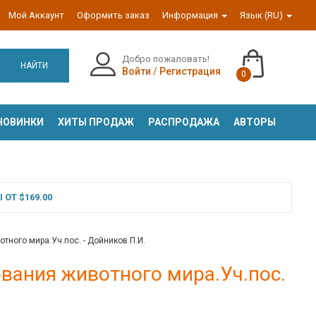
Мой Аккаунт
Оформить заказ
Информация
Язык (RU)
Добро пожаловать!
НАЙТИ
Войти
/
Регистрация
0
НОВИНКИ
ХИТЫ ПРОДАЖ
РАСПРОДАЖА
АВТОРЫ
ОТ $169.00
ного мира.Уч.пос. - Дойников П.И.
вания животного мира.Уч.пос.