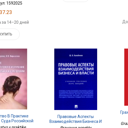
ул: 1592025
37.23
До
 за 14–20 дней
КУПИТЬ
Гра
тво В Практике
Правовые Аспекты
 Суда Российской
Взаимодействия Бизнеса И
М.:
Gra
.Практич. Пос.-
Власти: Учебное Пособие
stvo v praktike
Pravovye aspekty