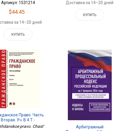
Артикул: 1531214
Доставка за 14–20 дней
$44.45
КУПИТЬ
ставка за 14–20 дней
КУПИТЬ
жданское Право. Часть
Вторая. Уч. В 4 Т.-
Проспект,2026. 250116
zhdanskoe pravo. Chast'
Арбитражный