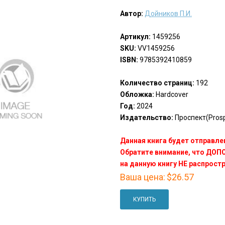
Автор:
Дойников П.И.
Артикул:
1459256
SKU:
VV1459256
ISBN:
9785392410859
Количество страниц:
192
Обложка:
Hardcover
Год:
2024
Издательство:
Проспект(Prosp
Данная книга будет отправлен
Обратите внимание, что ДО
на данную книгу НЕ распрост
Ваша цена:
$26.57
КУПИТЬ