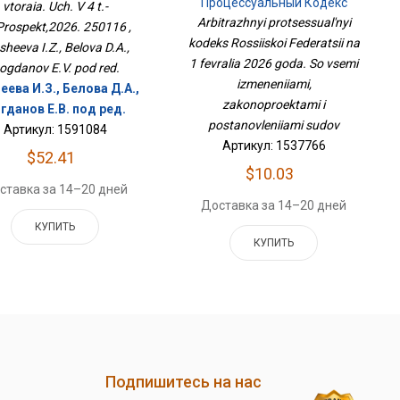
Процессуальный Кодекс
vtoraia. Uch. V 4 t.-
Российской Федерации На 1
Arbitrazhnyi protsessual'nyi
Prospekt,2026. 250116 ,
Февраля 2026 Года. Со
kodeks Rossiiskoi Federatsii na
sheeva I.Z., Belova D.A.,
Всеми Изменениями,
1 fevralia 2026 goda. So vsemi
Законопроектами И
ogdanov E.V. pod red.
Постановлениями Судов
izmeneniiami,
ева И.З., Белова Д.А.,
zakonoproektami i
гданов Е.В. под ред.
postanovleniiami sudov
Артикул: 1591084
Артикул: 1537766
$52.41
$10.03
ставка за 14–20 дней
Доставка за 14–20 дней
КУПИТЬ
КУПИТЬ
Подпишитесь на нас