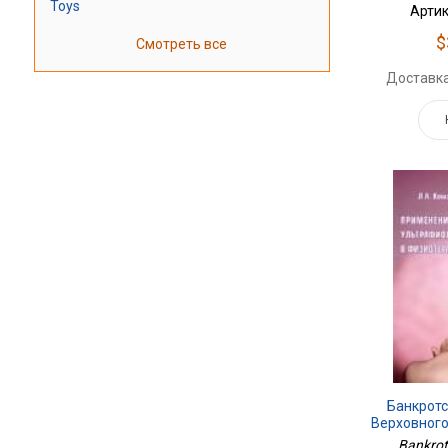
Toys
Артик
$
Смотреть все
Доставка
Банкротс
Верховного
Федерации
Bankrot