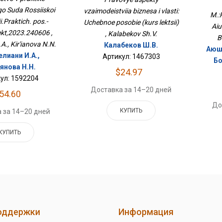
ект,2023.240606
(курс Лекций)
o Suda Rossiiskoi
vzaimodeistviia biznesa i vlasti:
M.:
i.Praktich. pos.-
Uchebnoe posobie (kurs lektsii)
Aiu
kt,2023.240606 ,
, Kalabekov Sh.V.
B
.A., Kir'ianova N.N.
Калабеков Ш.В.
Аюше
лиани И.А.,
Артикул: 1467303
Бо
янова Н.Н.
$24.97
ул: 1592204
Доставка за 14–20 дней
54.60
До
КУПИТЬ
 за 14–20 дней
КУПИТЬ
оддержки
Информация