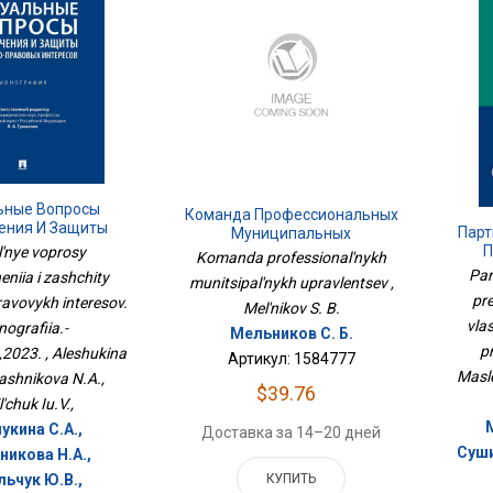
ьные Вопросы
Команда Профессиональных
ения И Защиты
Парт
Муниципальных
но-Правовых
П
l'nye voprosy
Управленцев
Komanda professional'nykh
в. Монография.-
О
Par
niia i zashchity
munitsipal'nykh upravlentsev ,
оспект,2023.
Кон
pre
ravovykh interesov.
Mel'nikov S. B.
vlas
ografiia.-
Мельников С. Б.
p
,2023. , Aleshukina
Артикул: 1584777
Masle
rashnikova N.A.,
$39.76
l'chuk Iu.V.,
укина С.А.,
Доставка за 14–20 дней
Суши
никова Н.А.,
льчук Ю.В.,
КУПИТЬ