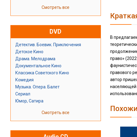
Смотреть все
Кратка
DVD
В предлагае
теоретическ
Детектив. Боевик. Приключения
продолжением
Детское Кино
право» (2022
Драма. Мелодрама
фаунистическ
Документальное Кино
правового ре
Классика Советского Кино
автор пришел
Комедия
населяющей 
Музыка. Опера. Балет
использован
Сериал
Юмор, Сатира
Похожи
Смотреть все
Audio CD