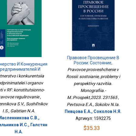
Правовое Просвещение В
России: Состояние,
нерство И Конкуренция
Проблемы И Перспективы
редпринимателей И
Pravovoe prosveshchenie v
Развития. Монография.-
рганов Власти В РФ:
tnerstvo i konkurentsiia
Rossii: sostoianie, problemy i
М.:Проспект,2023. 231565
ституционно-Правовое
dprinimatelei i organov
perspektivy razvitiia.
Регулирование
ti v RF: konstitutsionno-
Monografiia.-
ravovoe regulirovanie ,
M.:Prospekt,2023. 231565 ,
nnikova S.V., Sushil'nikov
Pevtsova E.A., Sokolov N.Ia.
I.S., Galstian N.A.
Певцова Е.А., Соколов Н.Я.
Масленникова С.В.,
Артикул: 1592275
льников И.С., Галстян
$35.33
Н.А.