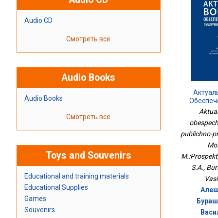
Audio CD
Смотреть все
Audio Books
Актуал
Audio Books
Обеспеч
Публич
Aktua
Смотреть все
Интересо
obespeche
М.:Пр
publichno-p
Mon
Toys and Souvenirs
M.:Prospekt
S.A., Bu
Educational and training materials
Vasi
Educational Supplies
Алеш
Games
Бураш
Souvenirs
Васи