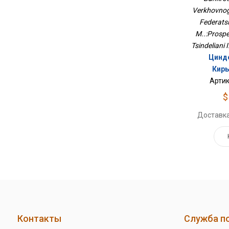
М..:Просп
Verkhovnog
Federatsi
M..:Prospe
Tsindeliani I
Цинде
Кирь
Артик
$
Доставка
Контакты
Служба п