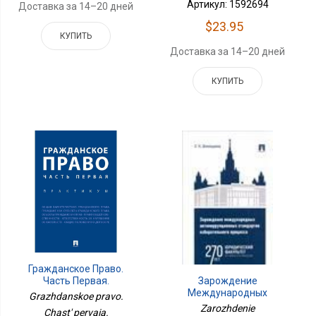
Артикул: 1592694
Доставка за 14–20 дней
$23.95
КУПИТЬ
Доставка за 14–20 дней
КУПИТЬ
Гражданское Право.
Зарождение
Часть Первая.
Международных
Практикум.-
Grazhdanskoe pravo.
Антикоррупционных
М.:Проспект,2024.
Zarozhdenie
Chast' pervaia.