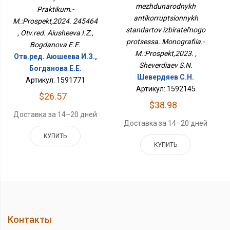
Стандартов
245464
mezhdunarodnykh
Избирательного
Praktikum.-
Процесса. Монография.-
antikorruptsionnykh
M.:Prospekt,2024. 245464
М.:Проспект,2023.
standartov izbiratel'nogo
, Otv.red. Aiusheeva I.Z.,
protsessa. Monografiia.-
Bogdanova E.E.
M.:Prospekt,2023. ,
Отв.ред. Аюшеева И.З.,
Sheverdiaev S.N.
Богданова Е.Е.
Шевердяев С.Н.
Артикул: 1591771
Артикул: 1592145
$26.57
$38.98
Доставка за 14–20 дней
Доставка за 14–20 дней
КУПИТЬ
КУПИТЬ
Контакты