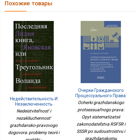
Похожие товары
Очерки Гражданского
Процессуального Права:
Недействительность И
Опыт Систематизации
Ocherki grazhdanskogo
Незаключенность
Законодательства
Гражданско-Правового
protsessual'nogo prava:
Nedeistvitel'nost' i
РСФСР И СССР По
Договора: Проблемы
Opyt sistematizatsii
Судоустройству И
nezakliuchennost'
Теории И Практики.-
Гражданскому
zakonodatel'stva RSFSR i
grazhdansko-pravovogo
М.:Проспект,2023.
Судопроизводству
238687
SSSR po sudoustroistvu i
dogovora: problemy teorii i
grazhdanskomu
praktiki.-