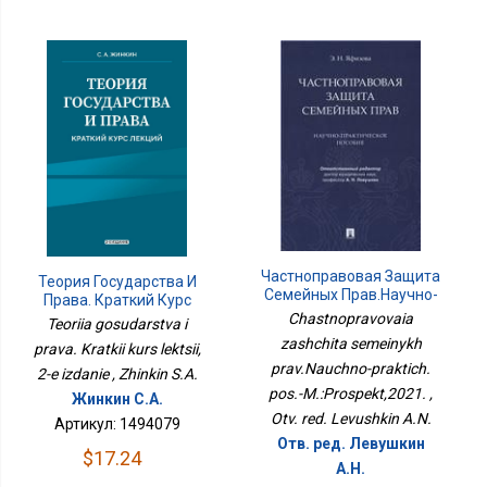
Частноправовая Защита
Теория Государства И
Семейных Прав.Научно-
Права. Краткий Курс
Практич. Пос.-
Лекций, 2-Е Издание
Chastnopravovaia
Teoriia gosudarstva i
М.:Проспект,2021.
zashchita semeinykh
prava. Kratkii kurs lektsii,
prav.Nauchno-praktich.
2-e izdanie , Zhinkin S.A.
pos.-M.:Prospekt,2021. ,
Жинкин С.А.
Otv. red. Levushkin A.N.
Артикул: 1494079
Отв. ред. Левушкин
$17.24
А.Н.