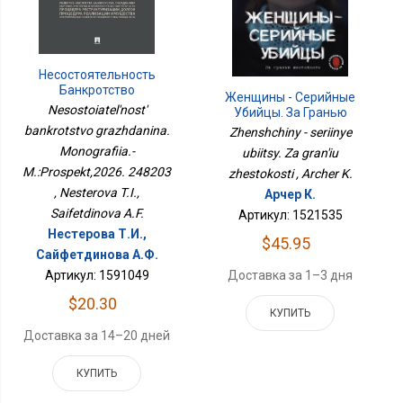
Несостоятельность
Банкротство
Женщины - Серийные
Гражданина.
Nesostoiatel'nost'
Убийцы. За Гранью
Монография.-
Жестокости
bankrotstvo grazhdanina.
Zhenshchiny - seriinye
М.:Проспект,2026.
Monografiia.-
248203
ubiitsy. Za gran'iu
M.:Prospekt,2026. 248203
zhestokosti , Archer K.
, Nesterova T.I.,
Арчер К.
Saifetdinova A.F.
Артикул: 1521535
Нестерова Т.И.,
$45.95
Сайфетдинова А.Ф.
Доставка за 1–3 дня
Артикул: 1591049
$20.30
КУПИТЬ
Доставка за 14–20 дней
КУПИТЬ