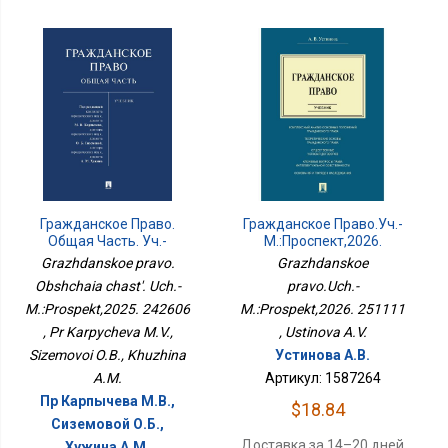
Гражданское Право.
Гражданское Право.Уч.-
Общая Часть. Уч.-
М.:Проспект,2026.
М.:Проспект,2025.
251111
Grazhdanskoe pravo.
Grazhdanskoe
242606
Obshchaia chast'. Uch.-
pravo.Uch.-
M.:Prospekt,2025. 242606
M.:Prospekt,2026. 251111
, Pr Karpycheva M.V.,
, Ustinova A.V.
Sizemovoi O.B., Khuzhina
Устинова А.В.
A.M.
Артикул: 1587264
Пр Карпычева М.В.,
$18.84
Сиземовой О.Б.,
Доставка за 14–20 дней
Хужина А.М.