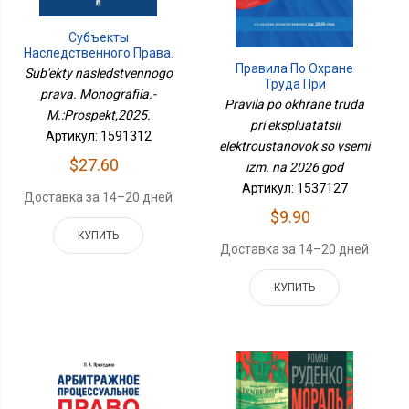
Субъекты
Наследственного Права.
Монография.-
Правила По Охране
Sub'ekty nasledstvennogo
М.:Проспект,2025.
Труда При
prava. Monografiia.-
Эксплуатации
Pravila po okhrane truda
M.:Prospekt,2025.
Электроустановок Со
pri ekspluatatsii
Всеми Изм. На 2026 Год
Артикул: 1591312
elektroustanovok so vsemi
$27.60
izm. na 2026 god
Артикул: 1537127
Доставка за 14–20 дней
$9.90
КУПИТЬ
Доставка за 14–20 дней
КУПИТЬ