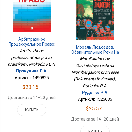
Арбитражное
Процессуальное Право:
Мораль Людоедов.
Практикум
Arbitrazhnoe
Обвинительные Речи На
Нюрнбергском Процессе
protsessual'noe pravo:
Moral' liudoedov.
(Документальный
praktikum , Prokudina L A.
Obvinitel'nye rechi na
Триллер)
Прокудина Л А.
Niurnbergskom protsesse
Артикул: 1490825
(Dokumental'nyi triller) ,
Rudenko R.A.
$20.15
Руденко Р.А.
Доставка за 14–20 дней
Артикул: 1525635
$25.57
КУПИТЬ
Доставка за 14–20 дней
КУПИТЬ