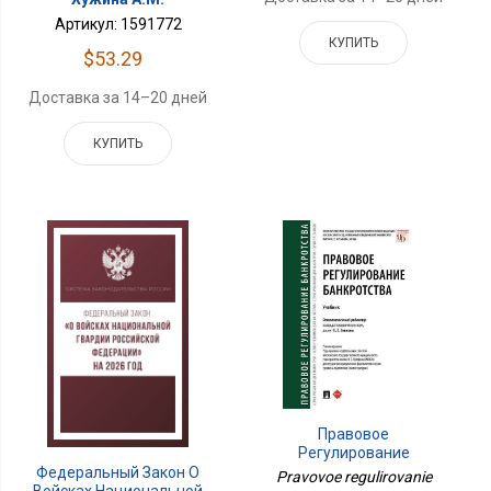
Артикул: 1591772
КУПИТЬ
$53.29
Доставка за 14–20 дней
КУПИТЬ
Правовое
Регулирование
Банкротства.Уч.-
Федеральный Закон О
Pravovoe regulirovanie
М.:Проспект,2026.
Войсках Национальной