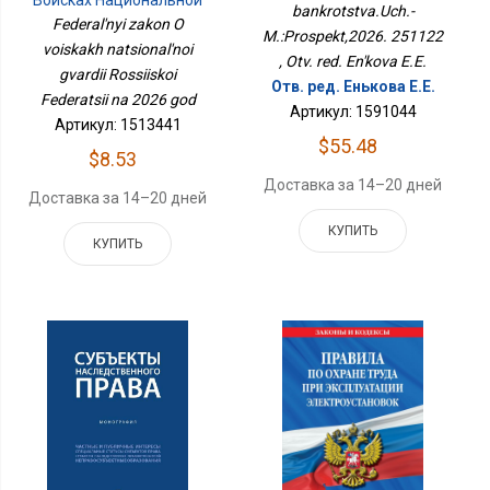
bankrotstva.Uch.-
251122
Гвардии Российской
Federal'nyi zakon O
M.:Prospekt,2026. 251122
Федерации На 2026 Год
voiskakh natsional'noi
, Otv. red. En'kova E.E.
gvardii Rossiiskoi
Отв. ред. Енькова Е.Е.
Federatsii na 2026 god
Артикул: 1591044
Артикул: 1513441
$55.48
$8.53
Доставка за 14–20 дней
Доставка за 14–20 дней
КУПИТЬ
КУПИТЬ