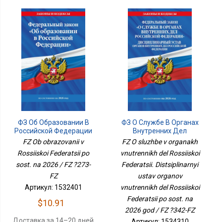
ФЗ Об Образовании В
ФЗ О Службе В Органах
Российской Федерации
Внутренних Дел
По Сост. На 2026 / ФЗ
Российской Федерации.
FZ Ob obrazovanii v
FZ O sluzhbe v organakh
№273-ФЗ
Дисциплинарный Устав
Rossiiskoi Federatsii po
vnutrennikh del Rossiiskoi
Органов Внутренних
sost. na 2026 / FZ ?273-
Federatsii. Distsiplinarnyi
Дел Российской
Федерации По Сост. На
FZ
ustav organov
2026 Год / ФЗ №342-ФЗ
Артикул: 1532401
vnutrennikh del Rossiiskoi
Federatsii po sost. na
$10.91
2026 god / FZ ?342-FZ
Доставка за 14–20 дней
Артикул: 1534310