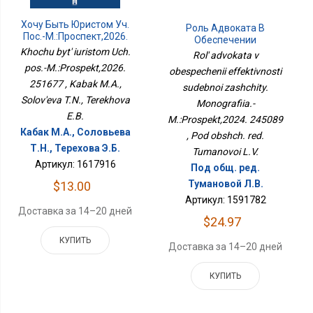
Хочу Быть Юристом Уч.
Роль Адвоката В
Пос.-М.:Проспект,2026.
Обеспечении
251677
Эффективности
Khochu byt' iuristom Uch.
Rol' advokata v
Судебной Защиты.
pos.-M.:Prospekt,2026.
obespechenii effektivnosti
Монография.-
251677 , Kabak M.A.,
sudebnoi zashchity.
М.:Проспект,2024.
245089
Solov'eva T.N., Terekhova
Monografiia.-
E.B.
M.:Prospekt,2024. 245089
Кабак М.А., Соловьева
, Pod obshch. red.
Т.Н., Терехова Э.Б.
Tumanovoi L.V.
Артикул: 1617916
Под общ. ред.
Тумановой Л.В.
$13.00
Артикул: 1591782
Доставка за 14–20 дней
$24.97
КУПИТЬ
Доставка за 14–20 дней
КУПИТЬ