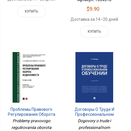
$9.90
КУПИТЬ
Доставка за 14–20 дней
КУПИТЬ
Проблемы Правового
Договоры О Труде И
Регулирования Оборота
Профессиональном
Недвижимости. Уч. Пос.-
Обучении. Уч.-
Problemy pravovogo
Dogovory o trude i
М.:Проспект,2025.
М.:Проспект,2024.
regulirovaniia oborota
professional'nom
245708