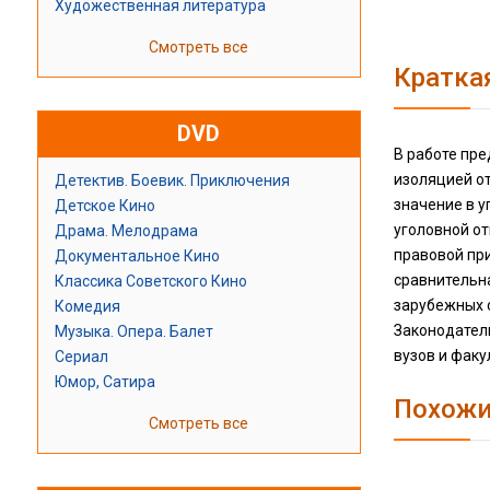
Художественная литература
Смотреть все
Кратка
DVD
В работе пре
изоляцией о
Детектив. Боевик. Приключения
значение в у
Детское Кино
уголовной от
Драма. Мелодрама
правовой при
Документальное Кино
сравнительна
Классика Советского Кино
зарубежных 
Комедия
Законодатель
Музыка. Опера. Балет
вузов и факу
Сериал
Юмор, Сатира
Похожи
Смотреть все