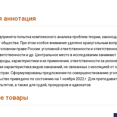
я аннотация
дпринята попытка комплексного анализа проблем теории, законода
т общества. При этом особое внимание уделено краеугольным воп
головном праве России: уголовной ответственности и ответственн
ветственности и др. Центральное место в исследовании занимают
роды, характеристики и их применения, ответственности за уклон
я характеристика видов наказаний, не связанных с изоляцией от 
стран. Сформулированы предложения по совершенствованию уголо
ство приведено по состоянию на 1 ноября 2022 г. Для преподават
льтетов, а также для судей, прокуроров и адвокатов.
е товары