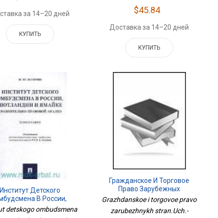
$45.84
ставка за 14–20 дней
Доставка за 14–20 дней
КУПИТЬ
КУПИТЬ
Гражданское И Торговое
Право Зарубежных
Институт Детского
Стран.Уч.-М.:Проспект,2022.
мбудсмена В России,
Grazhdanskoe i torgovoe pravo
215767
отландии И Ямайке:
tut detskogo ombudsmena
zarubezhnykh stran.Uch.-
авнительно-Правовой