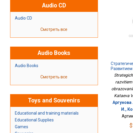
Audio CD
Audio CD
Смотреть все
Audio Books
Стратегич
Audio Books
Развитием
Обр
Strategic
Смотреть все
razvitiem
obrazovanii
Kataeva V.
Toys and Souvenirs
Аргунова Л
И., К
Educational and training materials
Артик
Educational Supplies
$
Games