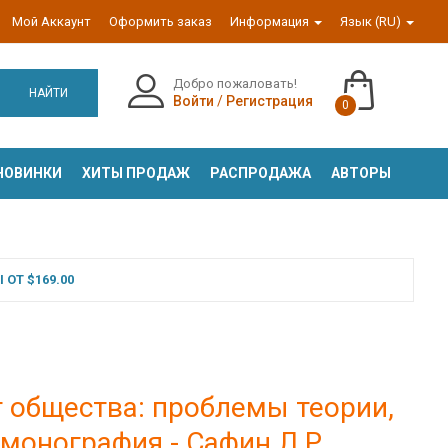
Мой Аккаунт
Оформить заказ
Информация
Язык (RU)
Добро пожаловать!
НАЙТИ
Войти
/
Регистрация
0
НОВИНКИ
ХИТЫ ПРОДАЖ
РАСПРОДАЖА
АВТОРЫ
ОТ $169.00
т общества: проблемы теории,
 монография - Сафин Л.Р.