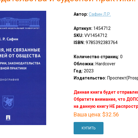
Автор:
Сафин Л.Р.
Артикул:
1454712
SKU:
VV1454712
ISBN:
9785392383764
Количество страниц:
0
Обложка:
Hardcover
Год:
2023
Издательство:
Проспект(Prosp
Данная книга будет отправлен
Обратите внимание, что ДО
на данную книгу НЕ распрост
Ваша цена:
$32.56
КУПИТЬ