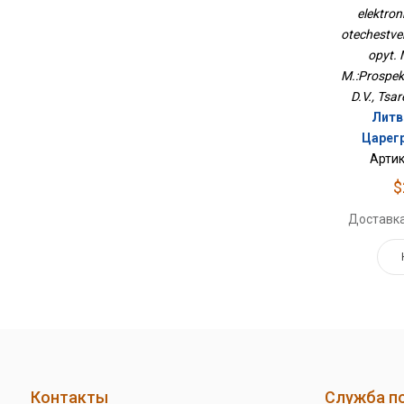
Заруб
elektron
Мон
otechestve
М.:Пр
opyt. 
M.:Prospekt
D.V., Tsa
Литв
Царег
Артик
$
Доставка
Контакты
Служба п