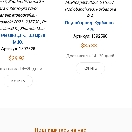
ssii, Shotlandii i Iamaike:
M.:Prospekt,2022. 215767 ,
нализ.Монография.-
Проспект,2021. 235738
sravnitel'no-pravovoi
Pod obshch.red. Kurbanova
analiz.Monografiia.-
R.A.
rospekt,2021. 235738 , Pr
Под общ.ред. Курбанова
evina.D.K., Shamrin M.Iu.
Р.А.
Нечевина.Д.К., Шамрин
Артикул: 1592580
М.Ю.
$35.33
Артикул: 1592628
Доставка за 14–20 дней
$29.93
ставка за 14–20 дней
КУПИТЬ
КУПИТЬ
Подпишитесь на нас