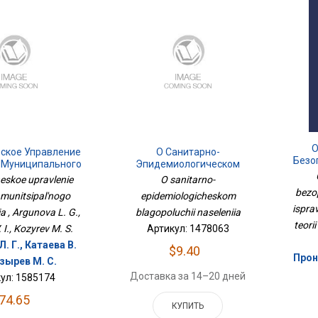
О
еское Управление
О Санитарно-
Безо
 Муниципального
Эпидемиологическом
Испр
азования
Благополучии Населения
heskoe upravlenie
O sanitarno-
bezo
 munitsipal'nogo
epidemiologicheskom
ispra
a , Argunova L. G.,
blagopoluchii naseleniia
teori
 I., Kozyrev M. S.
Артикул: 1478063
. Г., Катаева В.
$9.40
Прони
озырев М. С.
Доставка за 14–20 дней
ул: 1585174
74.65
КУПИТЬ