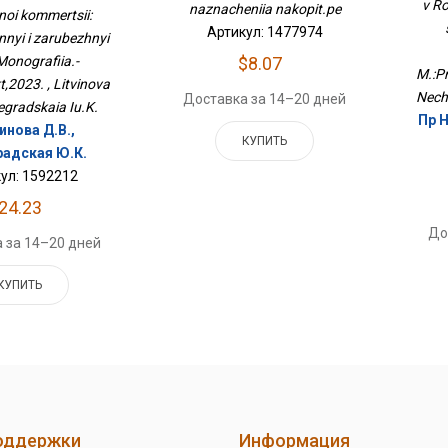
ежный Опыт.
v Ro
naznacheniia nakopit.pe
А
noi kommertsii:
ография.-
М.:
Артикул: 1477974
nnyi i zarubezhnyi
оспект,2023.
$8.07
Monografiia.-
M.:P
,2023. , Litvinova
Nech
Доставка за 14–20 дней
regradskaia Iu.K.
Пр 
инова Д.В.,
КУПИТЬ
радская Ю.К.
ул: 1592212
24.23
До
 за 14–20 дней
КУПИТЬ
оддержки
Информация