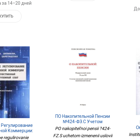
 за 14–20 дней
До
КУПИТЬ
ПО Накопительной Пенсии
№424-ФЗ.С Учетом
 Регулирование
Изменений Условий
О
PO nakopitel'noi pensii ?424-
ной Коммерции:
Назначения Накопит.пе
Ш
Insti
FZ.S uchetom izmenenii uslovii
ественный И
e regulirovanie
Ср