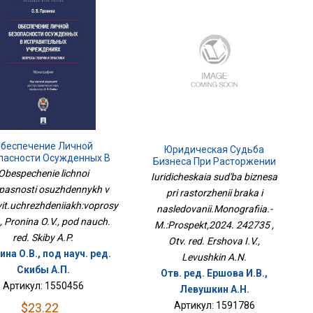
беспечение Личной
Юридическая Судьба
пасности Осужденных В
Бизнеса При Расторжении
авит.учреждениях:вопросы
Obespechenie lichnoi
Брака И
Iuridicheskaia sud'ba biznesa
Теории
Наследовании.Монография.-
pasnosti osuzhdennykh v
pri rastorzhenii braka i
М.:Проспект,2024. 242735
vit.uchrezhdeniiakh:voprosy
nasledovanii.Monografiia.-
i , Pronina O.V., pod nauch.
M.:Prospekt,2024. 242735 ,
red. Skiby A.P.
Otv. red. Ershova I.V.,
на О.В., под науч. ред.
Levushkin A.N.
Скибы А.П.
Отв. ред. Ершова И.В.,
Артикул: 1550456
Левушкин А.Н.
Артикул: 1591786
$23.22