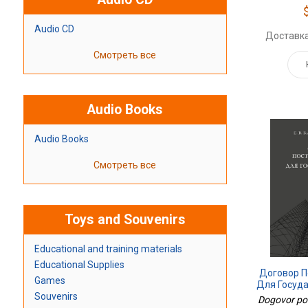
Audio CD
Доставка
Смотреть все
Audio Books
Audio Books
Смотреть все
Toys and Souvenirs
Educational and training materials
Educational Supplies
Договор П
Games
Для Госуд
Моногра
Souvenirs
Dogovor pos
Перер