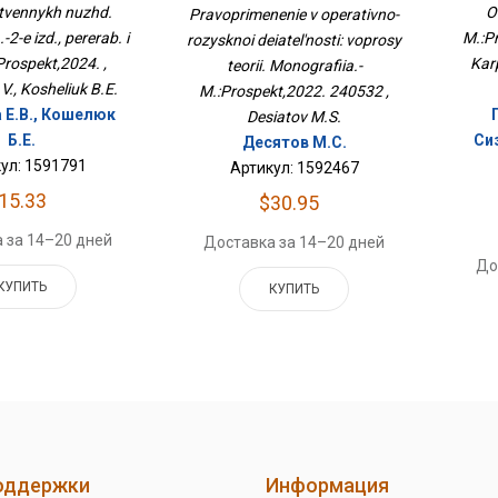
Деятельности: Вопросы
tvennykh nuzhd.
O
Pravoprimenenie v operativno-
оспект,2024.
Теории. Монография.-
2-e izd., pererab. i
M.:P
rozysknoi deiatel'nosti: voprosy
М.:Проспект,2022. 240532
Prospekt,2024. ,
Kar
teorii. Monografiia.-
V., Kosheliuk B.E.
M.:Prospekt,2022. 240532 ,
 Е.В., Кошелюк
Desiatov M.S.
Б.Е.
Си
Десятов М.С.
ул: 1591791
Артикул: 1592467
15.33
$30.95
 за 14–20 дней
Доставка за 14–20 дней
До
КУПИТЬ
КУПИТЬ
оддержки
Информация