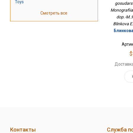
Toys
gosudars
М.:Пр
Monografiia.-
Смотреть все
dop.-M.:
Blinkova E.
Блинкова
Артик
$
Доставка
Контакты
Служба п