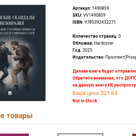
Артикул:
1490859
SKU:
VV1490859
ISBN:
9785392432271
Количество страниц:
0
Обложка:
Hardcover
Год:
2025
Издательство:
Проспект(Prosp
Данная книга будет отправлен
Обратите внимание, что ДО
на данную книгу НЕ распрост
Ваша цена:
$21.64
Not In Stock
е товары