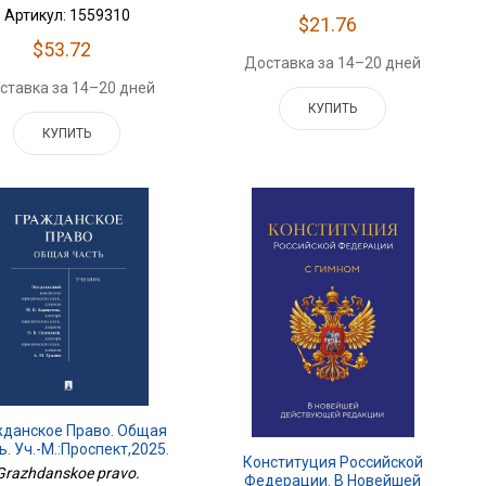
Артикул: 1559310
$21.76
$53.72
Доставка за 14–20 дней
ставка за 14–20 дней
КУПИТЬ
КУПИТЬ
жданское Право. Общая
ь. Уч.-М.:Проспект,2025.
Конституция Российской
242606
Grazhdanskoe pravo.
Федерации. В Новейшей