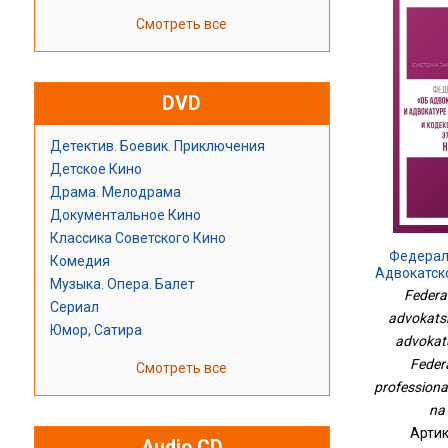
Смотреть все
DVD
Детектив. Боевик. Приключения
Детское Кино
Драма. Мелодрама
Документальное Кино
Классика Советского Кино
Федерал
Комедия
Адвокатск
Музыка. Опера. Балет
И Адвокат
Federa
Федера
Сериал
advokatsko
Професси
Юмор, Сатира
Адвокат
advokatu
Federa
Смотреть все
professional
na
Артик
Audio CD