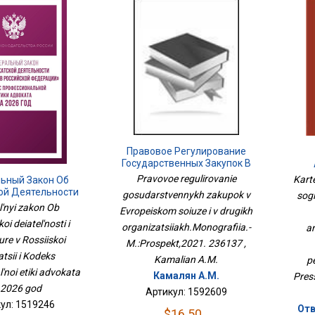
Правовое Регулирование
Государственных Закупок В
Европейском Союзе И В
Согл
Pravovoe regulirovanie
Karte
ьный Закон Об
Других
ой Деятельности
gosudarstvennykh zakupok v
sog
Организациях.Монография.-
Ант
уре В Российской
l'nyi zakon Ob
Evropeiskom soiuze i v drugikh
М.:Проспект,2021. 236137
ции И Кодекс
i deiatel'nosti i
Пе
organizatsiiakh.Monografiia.-
ональной Этики
a
а На 2026 Год
re v Rossiiskoi
M.:Prospekt,2021. 236137 ,
tsii i Kodeks
Kamalian A.M.
p
'noi etiki advokata
Камалян А.М.
Press
 2026 god
Артикул: 1592609
ул: 1519246
Отв
$16.50