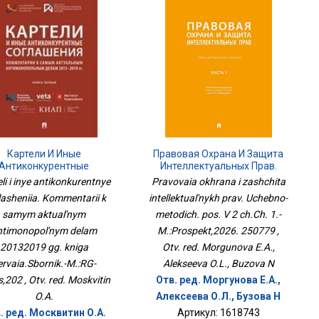
Правовая Охрана И Защита
Картели И Иные
Интеллектуальных Прав.
Антиконкурентные
Учебно-Методич. Пос. В 2
ашения. Комментарии К
Pravovaia okhrana i zashchita
li i inye antikonkurentnye
Ч.Ч. 1.-М.:Проспект,2026.
Самым Актуальным
intellektual'nykh prav. Uchebno-
lasheniia. Kommentarii k
250779
имонопольным Делам
metodich. pos. V 2 ch.Ch. 1.-
20132019 Гг. Книга
samym aktual'nym
рвая.Сборник.-М.:РГ-
M.:Prospekt,2026. 250779 ,
ntimonopol'nym delam
Пресс,202
Otv. red. Morgunova E.A.,
20132019 gg. kniga
Alekseeva O.L., Buzova N
ervaia.Sbornik.-M.:RG-
Отв. ред. Моргунова Е.А.,
,202 , Otv. red. Moskvitin
Алексеева О.Л., Бузова Н
O.A.
Артикул: 1618743
. ред. Москвитин О.А.