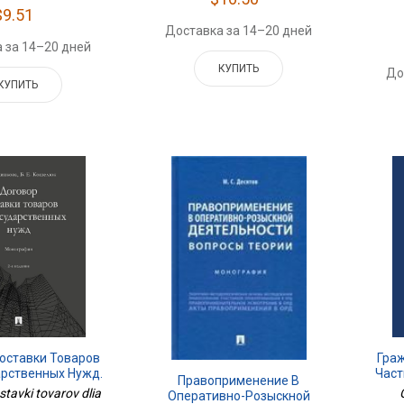
$9.51
Доставка за 14–20 дней
 за 14–20 дней
КУПИТЬ
До
КУПИТЬ
оставки Товаров
Гра
арственных Нужд.
Част
Правоприменение В
фия.-2-Е Изд.,
tavki tovarov dlia
Оперативно-Розыскной
аб. И Доп.-