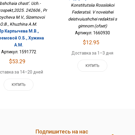
bshchaia chast'. Uch.-
Действующей Редакции С
Konstitutsiia Rossiiskoi
Гимном (офсет)
rospekt,2025. 242606 , Pr
Federatsii. V noveishei
pycheva M.V., Sizemovoi
deistvuiushchei redaktsii s
O.B., Khuzhina A.M.
gimnom (ofset)
Пр Карпычева М.В.,
Артикул: 1660930
земовой О.Б., Хужина
$12.95
А.М.
Артикул: 1591772
Доставка за 1–3 дня
$53.29
КУПИТЬ
ставка за 14–20 дней
КУПИТЬ
Подпишитесь на нас