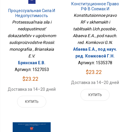
Конституционное Право
РФ В Схемах И
Процессуальная Сила И
Таблицах.Уч.пособие
Konstitutsionnoe pravo
Недопустимость
Доказательств В
Protsessual'naia sila i
RF v skhemakh i
Уголовном
nedopustimost'
tablitsakh.Uch.posobie ,
Судопроизводстве
dokazatel'stv v ugolovnom
России: Монография
Abaeva E.A., pod nauch.
sudoproizvodstve Rossii:
red. Komkovoi G.N.
monografiia , Brianskaia
Абаева Е.А., под науч.
E.V.
ред. Комковой Г.Н.
Брянская Е.В.
Артикул: 1535378
Артикул: 1527053
$23.22
$23.22
Доставка за 14–20 дней
Доставка за 14–20 дней
КУПИТЬ
КУПИТЬ