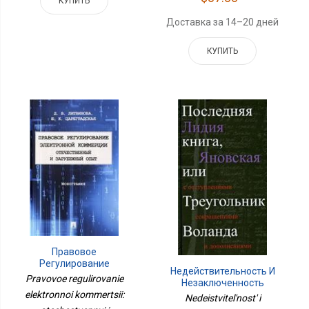
КУПИТЬ
Доставка за 14–20 дней
КУПИТЬ
Правовое
Регулирование
Недействительность И
Электронной
Pravovoe regulirovanie
Незаключенность
Коммерции:
elektronnoi kommertsii:
Гражданско-Правового
Nedeistvitel'nost' i
Отечественный И
Договора: Проблемы