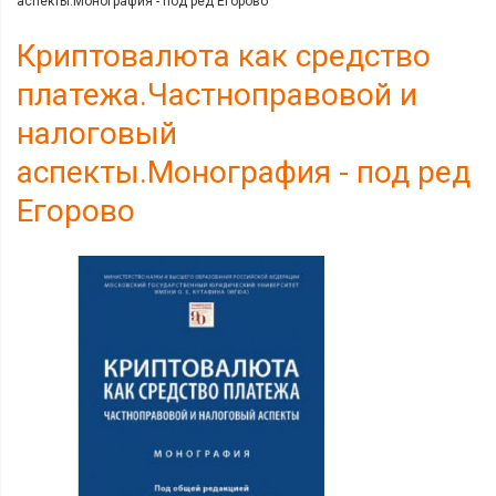
аспекты.Монография - под ред Егорово
Криптовалюта как средство
платежа.Частноправовой и
налоговый
аспекты.Монография - под ред
Егорово