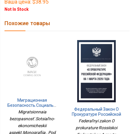
Ваша цена:
$38.95
Not In Stock
Похожие товары
Миграционная
Безопасность.Социально-
Федеральный Закон О
Экономический
Migratsionnaia
Прокуратуре Российской
Аспект.Монография
bezopasnost'.Sotsial'no-
Федерации На 1 Марта
Federal'nyi zakon O
2026 Года
ekonomicheskii
prokurature Rossiiskoi
aspekt.Monografiia , Pod