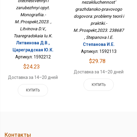
Зарубежный Опыт.
otechestvennyi i
nezakliuchennost'
Теории И Практики.-
Монография.-
zarubezhnyi opyt.
grazhdansko-pravovogo
М.:Проспект,2023.
М.:Проспект,2023.
238687
Monografiia.-
dogovora: problemy teorii i
M.:Prospekt,2023. ,
praktiki.-
Litvinova D.V.,
M.:Prospekt,2023. 238687
Tsaregradskaia Iu.K.
, Stepanova I.E.
Литвинова Д.В.,
Степанова И.Е.
Цареградская Ю.К.
Артикул: 1592113
Артикул: 1592212
$29.78
$24.23
Доставка за 14–20 дней
Доставка за 14–20 дней
КУПИТЬ
КУПИТЬ
Контакты