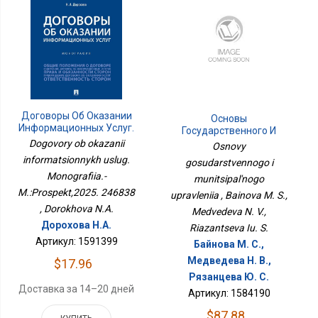
Договоры Об Оказании
Основы
Информационных Услуг.
Государственного И
Монография.-
Муниципального
Dogovory ob okazanii
Osnovy
М.:Проспект,2025.
Управления
informatsionnykh uslug.
gosudarstvennogo i
246838
Monografiia.-
munitsipal'nogo
M.:Prospekt,2025. 246838
upravleniia , Bainova M. S.,
, Dorokhova N.A.
Medvedeva N. V.,
Дорохова Н.А.
Riazantseva Iu. S.
Артикул: 1591399
Байнова М. С.,
Медведева Н. В.,
$17.96
Рязанцева Ю. С.
Доставка за 14–20 дней
Артикул: 1584190
$87.88