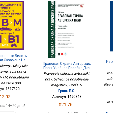
ционные Билеты
чи Экзамена На
Рас
Правовая Охрана Авторских
егорий А, В И М,
ionnye bilety dlia
От
Прав: Учебное Пособие Для
орий А1 И В1 На
zamena na prava
Магистров
026 Год
ras
Pravovaia okhrana avtorskikh
Осв
 V i M, podkategorii
adm
prav: Uchebnoe posobie dlia
1 na 2026 god
litsa
magistrov , Grin' E.S.
ул: 1617320
Гринь Е.С.
13.93
Артикул: 1490843
M.:
$21.76
 за 14–20 дней