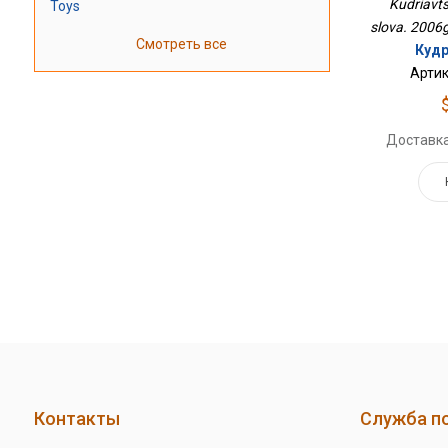
Kudriavt
Toys
slova. 2006g
Смотреть все
Кудр
Артик
Доставка
Контакты
Служба п