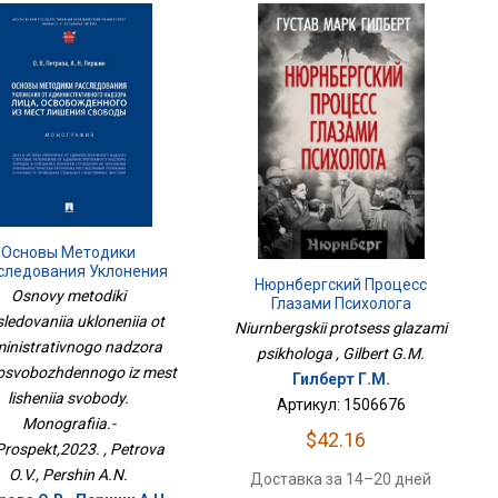
Основы Методики
следования Уклонения
Нюрнбергский Процесс
 Административного
Osnovy metodiki
Глазами Психолога
Надзора Лица,
sledovaniia ukloneniia ot
обожденного Из Мест
Niurnbergskii protsess glazami
inistrativnogo nadzora
Лишения Свободы.
psikhologa , Gilbert G.M.
Монография.-
, osvobozhdennogo iz mest
Гилберт Г.М.
М.:Проспект,2023.
lisheniia svobody.
Артикул: 1506676
Monografiia.-
$42.16
Prospekt,2023. , Petrova
O.V., Pershin A.N.
Доставка за 14–20 дней