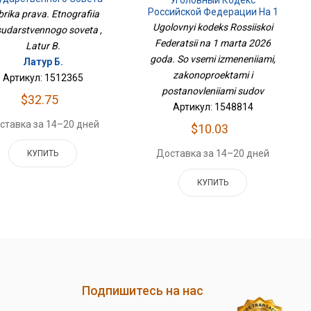
Российской Федерации На 1
rika prava. Etnografiia
Марта 2026 Года. Со Всеми
Ugolovnyi kodeks Rossiiskoi
udarstvennogo soveta ,
Изменениями,
Federatsii na 1 marta 2026
Latur B.
Законопроектами И
goda. So vsemi izmeneniiami,
Постановлениями Судов
Латур Б.
zakonoproektami i
Артикул: 1512365
postanovleniiami sudov
$32.75
Артикул: 1548814
ставка за 14–20 дней
$10.03
Доставка за 14–20 дней
КУПИТЬ
КУПИТЬ
Подпишитесь на нас