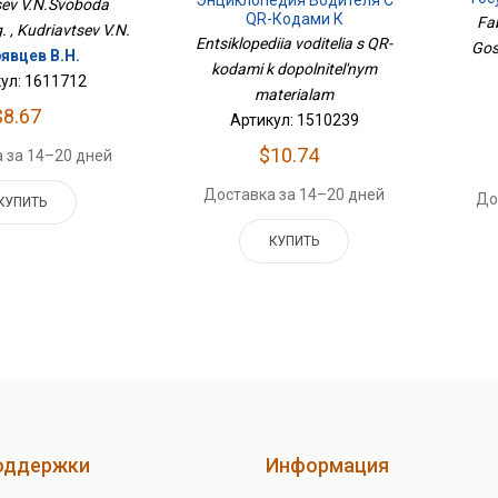
sev V.N.Svoboda
QR-Кодами К
Fab
. , Kudriavtsev V.N.
Дополнительным
Entsiklopediia voditelia s QR-
Gos
явцев В.Н.
Материалам
kodami k dopolnitel'nym
ул: 1611712
materialam
$8.67
Артикул: 1510239
$10.74
 за 14–20 дней
Доставка за 14–20 дней
До
КУПИТЬ
КУПИТЬ
оддержки
Информация