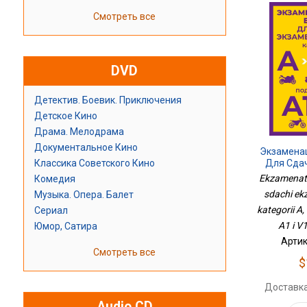
Смотреть все
DVD
Детектив. Боевик. Приключения
Детское Кино
Драма. Мелодрама
Документальное Кино
Экзамена
Для Сда
Классика Советского Кино
Права Кат
Ekzamenats
Комедия
Подкатег
sdachi ek
Музыка. Опера. Балет
2
kategorii A,
Сериал
A1 i V
Юмор, Сатира
Артик
Смотреть все
$
Доставка
Audio CD