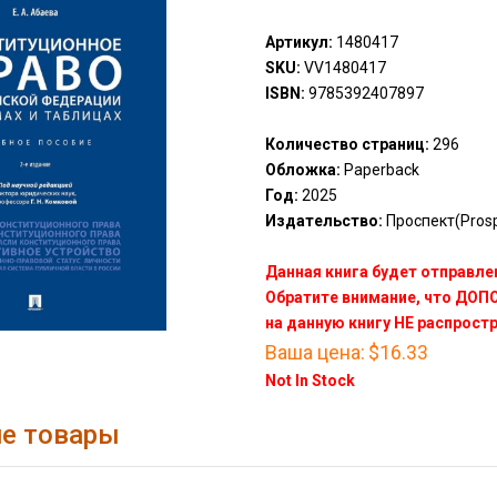
Артикул:
1480417
SKU:
VV1480417
ISBN:
9785392407897
Количество страниц:
296
Обложка:
Paperback
Год:
2025
Издательство:
Проспект(Prosp
Данная книга будет отправлен
Обратите внимание, что ДО
на данную книгу НЕ распрост
Ваша цена:
$16.33
Not In Stock
е товары