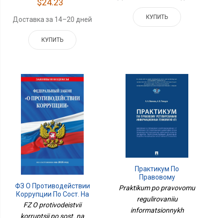
$24.23
КУПИТЬ
Доставка за 14–20 дней
КУПИТЬ
Практикум По
Правовому
Регулированию
ФЗ О Противодействии
Praktikum po pravovomu
Информационных
Коррупции По Сост. На
regulirovaniiu
Технологий (IT)
2026 Год / ФЗ № 273-ФЗ
FZ O protivodeistvii
informatsionnykh
korruptsii po sost. na