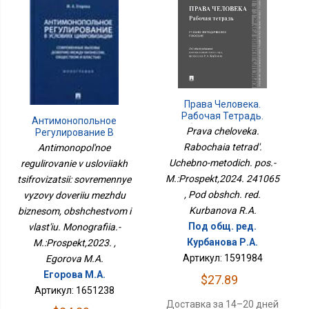
Права Человека.
Рабочая Тетрадь.
Антимонопольное
Учебно-Методич. Пос.-
Prava cheloveka.
Регулирование В
М.:Проспект,2024.
Условиях
Rabochaia tetrad'.
Antimonopol'noe
241065
Цифровизации:
Uchebno-metodich. pos.-
regulirovanie v usloviiakh
Современные Вызовы
M.:Prospekt,2024. 241065
tsifrovizatsii: sovremennye
Доверию Между
Бизнесом, Обществом И
, Pod obshch. red.
vyzovy doveriiu mezhdu
Властью. Монография.-
Kurbanova R.A.
biznesom, obshchestvom i
М.:Проспект,2023.
Под общ. ред.
vlast'iu. Monografiia.-
Курбанова Р.А.
M.:Prospekt,2023. ,
Артикул: 1591984
Egorova M.A.
Егорова М.А.
$27.89
Артикул: 1651238
Доставка за 14–20 дней