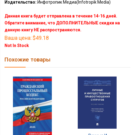
Издательство:
Инфотропик Медиа(Infotropik Media)
Данная книга будет отправлена в течение 14-16 дней.
Обратите внимание, что ДОПОЛНИТЕЛЬНЫЕ скидки на
данную книгу НЕ распространяются.
Ваша цена:
$49.18
Not In Stock
Похожие товары