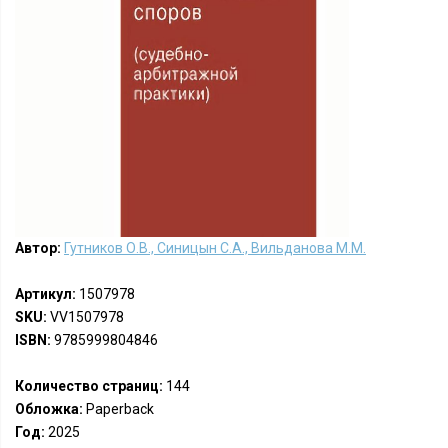
Автор:
Гутников О.В., Синицын С.А., Вильданова М.М.
Артикул:
1507978
SKU:
VV1507978
ISBN:
9785999804846
Количество страниц:
144
Обложка:
Paperback
Год:
2025