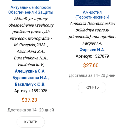
Актуальные Вопросы
Амнистия
Обеспечения И Защиты
(теоретические И
Публично-Правовых
Aktual'nye voprosy
Прикладные Вопросы
Интересов.
Amnistiia (teoreticheskie i
obespecheniia i zashchity
Применения):
Монография.-
prikladnye voprosy
Монография
publichno-pravovykh
М.:Проспект,2023.
primeneniia): monografiia ,
interesov. Monografiia.-
Fargiev I.A.
M.:Prospekt,2023. ,
Фаргиев И.А.
Aleshukina S.A.,
Артикул: 1527079
Burashnikova N.A.,
$27.60
Vasil'chuk Iu.V.,
Алешукина С.А.,
Доставка за 14–20 дней
Бурашникова Н.А.,
Васильчук Ю.В.,
КУПИТЬ
Артикул: 1592025
$37.23
Доставка за 14–20 дней
КУПИТЬ