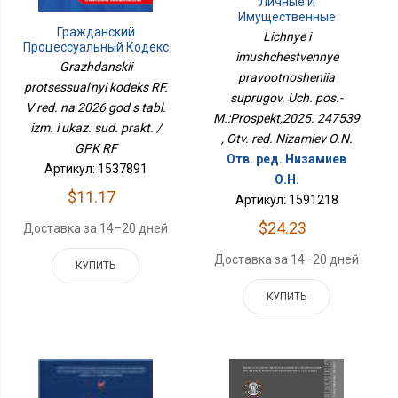
Личные И
Имущественные
Правоотношения
Гражданский
Lichnye i
Супругов. Уч. Пос.-
Процессуальный Кодекс
imushchestvennye
М.:Проспект,2025.
РФ. В Ред. На 2026 Год С
Grazhdanskii
pravootnosheniia
247539
Табл. Изм. И Указ. Суд.
protsessual'nyi kodeks RF.
Практ. / ГПК РФ
suprugov. Uch. pos.-
V red. na 2026 god s tabl.
M.:Prospekt,2025. 247539
izm. i ukaz. sud. prakt. /
, Otv. red. Nizamiev O.N.
GPK RF
Отв. ред. Низамиев
Артикул: 1537891
О.Н.
$11.17
Артикул: 1591218
$24.23
Доставка за 14–20 дней
Доставка за 14–20 дней
КУПИТЬ
КУПИТЬ