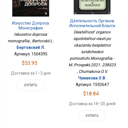
Деятельность Органов
Искусство Допроса:
Исполнительной Власти
Монография
По Оказанию
Deiatel'nost' organov
Iskusstvo doprosa:
Бесплатной
ispolnitel'noi vlasti po
Юридической
monografiia , Bertovskii L.
Помощи.Монография.-
okazaniiu besplatnoi
Бертовский Л.
М.:Проспект,2021.
iuridicheskoi
Артикул: 1504395
238523
pomoshchi.Monografiia.-
$53.95
M.:Prospekt,2021. 238523
, Chumakova O.V.
Доставка за 1–3 дня
Чумакова О.В.
Артикул: 1592647
КУПИТЬ
$18.84
Доставка за 14–20 дней
КУПИТЬ