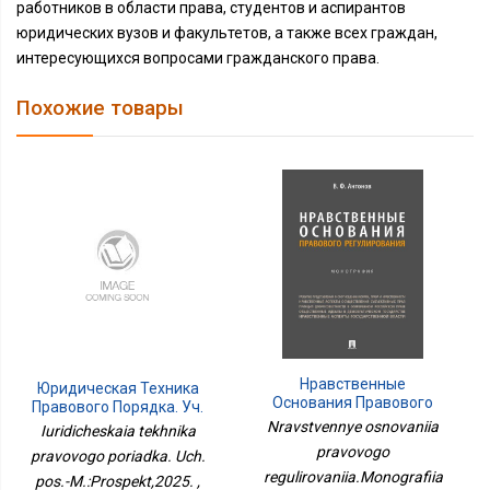
работников в области права, студентов и аспирантов
юридических вузов и факультетов, а также всех граждан,
интересующихся вопросами гражданского права.
Похожие товары
Нравственные
Юридическая Техника
Основания Правового
Правового Порядка. Уч.
Регулирования.Монография
Пос.-М.:Проспект,2025.
Nravstvennye osnovaniia
Iuridicheskaia tekhnika
pravovogo
pravovogo poriadka. Uch.
regulirovaniia.Monografiia
pos.-M.:Prospekt,2025. ,