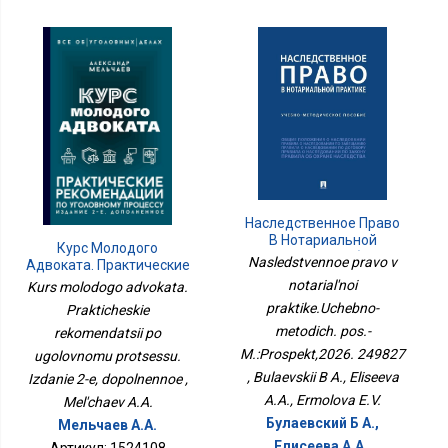
Наследственное Право
В Нотариальной
Курс Молодого
Практике.Учебно-
Nasledstvennoe pravo v
Адвоката. Практические
Методич. Пос.-
Рекомендации По
notarial'noi
Kurs molodogo advokata.
М.:Проспект,2026.
Уголовному Процессу.
praktike.Uchebno-
249827
Prakticheskie
Издание 2-Е,
metodich. pos.-
rekomendatsii po
Дополненное
M.:Prospekt,2026. 249827
ugolovnomu protsessu.
, Bulaevskii B A., Eliseeva
Izdanie 2-e, dopolnennoe ,
A.A., Ermolova E.V.
Mel'chaev A.A.
Булаевский Б А.,
Мельчаев А.А.
Елисеева А.А.,
Артикул: 1524108