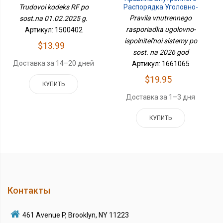
Распорядка Уголовно-
Trudovoi kodeks RF po
Исполнительной
Pravila vnutrennego
sost.na 01.02.2025 g.
Системы По Сост. На
rasporiadka ugolovno-
Артикул: 1500402
2026 Год
ispolnitel'noi sistemy po
$13.99
sost. na 2026 god
Доставка за 14–20 дней
Артикул: 1661065
$19.95
КУПИТЬ
Доставка за 1–3 дня
КУПИТЬ
Контакты
461 Avenue P, Brooklyn, NY 11223