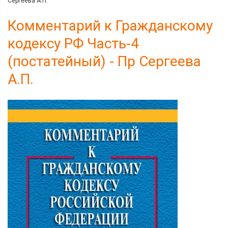
Сергеева А.П.
Комментарий к Гражданскому
кодексу РФ Часть-4
(постатейный) - Пр Сергеева
А.П.