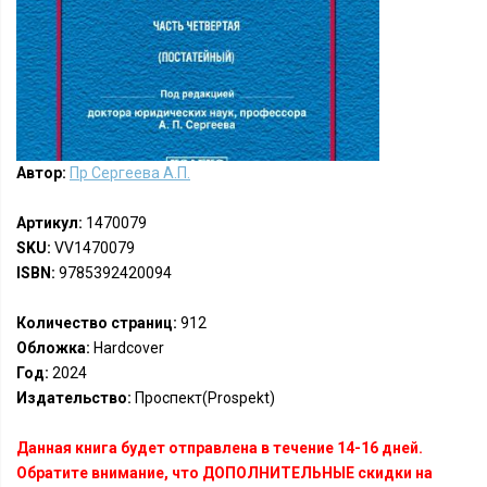
Автор:
Пр Сергеева А.П.
Артикул:
1470079
SKU:
VV1470079
ISBN:
9785392420094
Количество страниц:
912
Обложка:
Hardcover
Год:
2024
Издательство:
Проспект(Prospekt)
Данная книга будет отправлена в течение 14-16 дней.
Обратите внимание, что ДОПОЛНИТЕЛЬНЫЕ скидки на